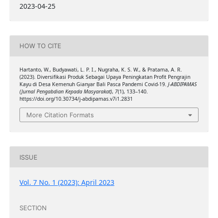
2023-04-25
HOW TO CITE
Hartanto, W., Budyawati, L. P. I., Nugraha, K. S. W., & Pratama, A. R.
(2023). Diversifikasi Produk Sebagai Upaya Peningkatan Profit Pengrajin
Kayu di Desa Kemenuh Gianyar Bali Pasca Pandemi Covid-19.
J-ABDIPAMAS
(Jurnal Pengabdian Kepada Masyarakat)
,
7
(1), 133–140.
https://doi.org/10.30734/j-abdipamas.v7i1.2831
More Citation Formats
ISSUE
Vol. 7 No. 1 (2023): April 2023
SECTION