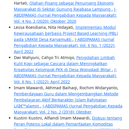
Hartati,
Olahan Pisang sebagai Penunjang Ekonomi
Masyarakat di Sekitar Gunung Rajabasa Lampung
,
J-
ABDIPAMAS (Jurnal Pengabdian Kepada Masyarakat):
Vol. 4 No. 2 (2020): Oktober 2020
Lessa Roesdiana, Nita Hidayati,
Implementasi Modul
Kewirausahaan berbasis Project Based Learning (PBL)
pada UMKM Desa Karyamukti
,
J-ABDIPAMAS (Jurnal
Pengabdian Kepada Masyarakat): Vol. 6 No. 1 (2022):
April 2022
Dwi Wahyuni, Cahyo Tri Atmojo,
Pengolahan Limbah
Kulit Kopi sebagai Cascara dalam Meningkatkan
Kreativitas Kelompok PKK di Desa Wonodadi Blitar
,
J-
ABDIPAMAS (Jurnal Pengabdian Kepada Masyarakat):
Vol. 6 No. 1 (2022): April 2022
Imam Mawardi, Akhmad Baihaqi, Rochim Widaryanto,
Pemberdayaan Guru dalam Mengembangkan Metode
Pembelajaran Aktif Berkarakter Islam Rahmatan
Lilâ€™alamin
,
J-ABDIPAMAS (Jurnal Pengabdian Kepada
Masyarakat): Vol. 2 No. 2 (2018): Oktober
Kustini Kustini, Alfiandi Imam Mawardi,
Diskusi tentang
Peran Potensi Lokal dalam Pemanfaatan Komoditas