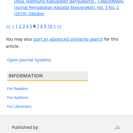
Desa Telemung Kabupaten Banyuwangi
,
J-ABDIPAMAS
(Jurnal Pengabdian Kepada Masyarakat): Vol. 3 No. 2
(2019): Oktober
<<
<
1
2
3
4
5
6
7
8
9
10
>
>>
You may also
start an advanced similarity search
for this
article.
Open Journal Systems
INFORMATION
For Readers
For Authors
For Librarians
Published by: