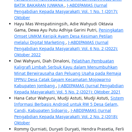
BATIK BAKARAN JUWANA
,
J-ABDIPAMAS (Jurnal
Pengabdian Kepada Masyarakat): Vol. 1 No. 1 (2017):
Oktober
Hayu Mas Wrespatiningsih, Adie Wahyudi Oktavia
Gama, Dewa Ayu Putu Adhiya Garini Putri,
Peningkatan
Omset UMKM Keripik Ayam Desa Kesiman Petilan
melalui Digital Marketing
,
J-ABDIPAMAS (Jurnal
Pengabdian Kepada Masyarakat): Vol. 6 No. 2 (2022):
Oktober 2022
Dwi Wahyuni, Diah Dinaloni,
Pelatihan Pembuatan
Kaligrafi Limbah Serbuk Kayu dalam Menumbuhkan
Minat Berwirausaha dan Peluang Usaha pada Remaja
IPPNU Desa Catak Gayam Kecamatan Mojowarno
Kabupaten Jombang
,
J-ABDIPAMAS (Jurnal Pengabdian
Kepada Masyarakat): Vol. 5 No. 2 (2021): Oktober 2021
Hana Catur Wahyuni, Mudji Astuti, Mudji Astuti,
Sistem
Informasi Berbasis Android untuk RW 5 Desa Gelam,
Candi, Kabupaten Sidoarjo
,
J-ABDIPAMAS (Jurnal
Pengabdian Kepada Masyarakat): Vol. 2 No. 2 (2018):
Oktober
Rommy Qurniati, Duryati Duryati, Hendra Prasetia, Ferli