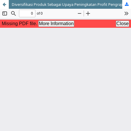
Diversifikasi Produk Sebagai Upaya Peningkatan Profit Pengrajin Kayu di Desa Kemenuh Gianyar Bali Pasca Pandemi Covid-19