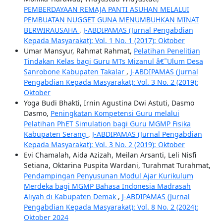
PEMBERDAYAAN REMAJA PANTI ASUHAN MELALUI
PEMBUATAN NUGGET GUNA MENUMBUHKAN MINAT
BERWIRAUSAHA
,
J-ABDIPAMAS (Jurnal Pengabdian
Kepada Masyarakat): Vol. 1 No. 1 (2017): Oktober
Umar Mansyur, Rahmat Rahmat,
Pelatihan Penelitian
Tindakan Kelas bagi Guru MTs Mizanul â€˜Ulum Desa
Sanrobone Kabupaten Takalar
,
J-ABDIPAMAS (Jurnal
Pengabdian Kepada Masyarakat): Vol. 3 No. 2 (2019):
Oktober
Yoga Budi Bhakti, Irnin Agustina Dwi Astuti, Dasmo
Dasmo,
Peningkatan Kompetensi Guru melalui
Pelatihan PhET Simulation bagi Guru MGMP Fisika
Kabupaten Serang
,
J-ABDIPAMAS (Jurnal Pengabdian
Kepada Masyarakat): Vol. 3 No. 2 (2019): Oktober
Evi Chamalah, Aida Azizah, Meilan Arsanti, Leli Nisfi
Setiana, Oktarina Puspita Wardani, Turahmat Turahmat,
Pendampingan Penyusunan Modul Ajar Kurikulum
Merdeka bagi MGMP Bahasa Indonesia Madrasah
Aliyah di Kabupaten Demak
,
J-ABDIPAMAS (Jurnal
Pengabdian Kepada Masyarakat): Vol. 8 No. 2 (2024):
Oktober 2024