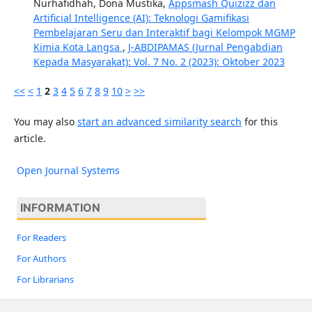
Nurhafidhah, Dona Mustika,
Appsmash Quizizz dan
Artificial Intelligence (AI): Teknologi Gamifikasi
Pembelajaran Seru dan Interaktif bagi Kelompok MGMP
Kimia Kota Langsa
,
J-ABDIPAMAS (Jurnal Pengabdian
Kepada Masyarakat): Vol. 7 No. 2 (2023): Oktober 2023
<<
<
1
2
3
4
5
6
7
8
9
10
>
>>
You may also
start an advanced similarity search
for this
article.
Open Journal Systems
INFORMATION
For Readers
For Authors
For Librarians