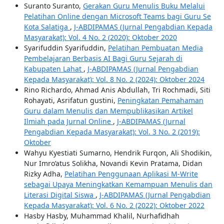
Suranto Suranto,
Gerakan Guru Menulis Buku Melalui
Pelatihan Online dengan Microsoft Teams bagi Guru Se
Kota Salatiga
,
J-ABDIPAMAS (Jurnal Pengabdian Kepada
Masyarakat): Vol. 4 No. 2 (2020): Oktober 2020
Syarifuddin Syarifuddin,
Pelatihan Pembuatan Media
Pembelajaran Berbasis AI Bagi Guru Sejarah di
Kabupaten Lahat
,
J-ABDIPAMAS (Jurnal Pengabdian
Kepada Masyarakat): Vol. 8 No. 2 (2024): Oktober 2024
Rino Richardo, Ahmad Anis Abdullah, Tri Rochmadi, Siti
Rohayati, Asrifatun gustini,
Peningkatan Pemahaman
Guru dalam Menulis dan Mempublikasikan Artikel
Ilmiah pada Jurnal Online
,
J-ABDIPAMAS (Jurnal
Pengabdian Kepada Masyarakat): Vol. 3 No. 2 (2019):
Oktober
Wahyu Kyestiati Sumarno, Hendrik Furqon, Ali Shodikin,
Nur Imro’atus Solikha, Novandi Kevin Pratama, Didan
Rizky Adha,
Pelatihan Penggunaan Aplikasi M-Write
sebagai Upaya Meningkatkan Kemampuan Menulis dan
Literasi Digital Siswa
,
J-ABDIPAMAS (Jurnal Pengabdian
Kepada Masyarakat): Vol. 6 No. 2 (2022): Oktober 2022
Hasby Hasby, Muhammad Khalil, Nurhafidhah