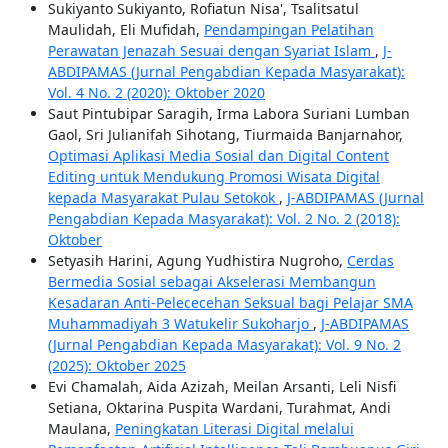
Sukiyanto Sukiyanto, Rofiatun Nisa', Tsalitsatul
Maulidah, Eli Mufidah,
Pendampingan Pelatihan
Perawatan Jenazah Sesuai dengan Syariat Islam
,
J-
ABDIPAMAS (Jurnal Pengabdian Kepada Masyarakat):
Vol. 4 No. 2 (2020): Oktober 2020
Saut Pintubipar Saragih, Irma Labora Suriani Lumban
Gaol, Sri Julianifah Sihotang, Tiurmaida Banjarnahor,
Optimasi Aplikasi Media Sosial dan Digital Content
Editing untuk Mendukung Promosi Wisata Digital
kepada Masyarakat Pulau Setokok
,
J-ABDIPAMAS (Jurnal
Pengabdian Kepada Masyarakat): Vol. 2 No. 2 (2018):
Oktober
Setyasih Harini, Agung Yudhistira Nugroho,
Cerdas
Bermedia Sosial sebagai Akselerasi Membangun
Kesadaran Anti-Pelececehan Seksual bagi Pelajar SMA
Muhammadiyah 3 Watukelir Sukoharjo
,
J-ABDIPAMAS
(Jurnal Pengabdian Kepada Masyarakat): Vol. 9 No. 2
(2025): Oktober 2025
Evi Chamalah, Aida Azizah, Meilan Arsanti, Leli Nisfi
Setiana, Oktarina Puspita Wardani, Turahmat, Andi
Maulana,
Peningkatan Literasi Digital melalui