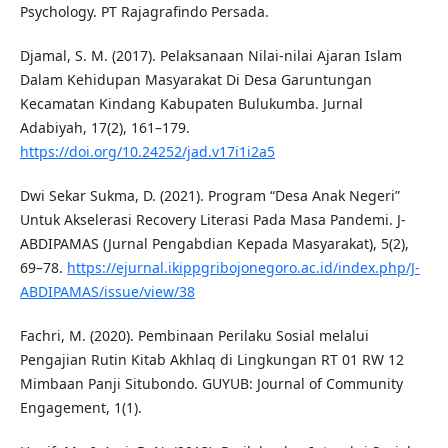
Psychology. PT Rajagrafindo Persada.
Djamal, S. M. (2017). Pelaksanaan Nilai-nilai Ajaran Islam
Dalam Kehidupan Masyarakat Di Desa Garuntungan
Kecamatan Kindang Kabupaten Bulukumba. Jurnal
Adabiyah, 17(2), 161–179.
https://doi.org/10.24252/jad.v17i1i2a5
Dwi Sekar Sukma, D. (2021). Program “Desa Anak Negeri”
Untuk Akselerasi Recovery Literasi Pada Masa Pandemi. J-
ABDIPAMAS (Jurnal Pengabdian Kepada Masyarakat), 5(2),
69–78.
https://ejurnal.ikippgribojonegoro.ac.id/index.php/J-
ABDIPAMAS/issue/view/38
Fachri, M. (2020). Pembinaan Perilaku Sosial melalui
Pengajian Rutin Kitab Akhlaq di Lingkungan RT 01 RW 12
Mimbaan Panji Situbondo. GUYUB: Journal of Community
Engagement, 1(1).