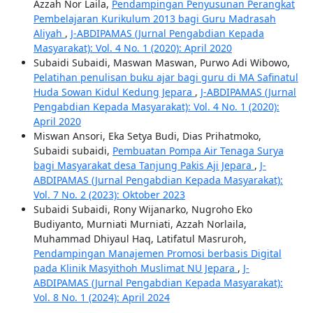
Azzah Nor Laila,
Pendampingan Penyusunan Perangkat
Pembelajaran Kurikulum 2013 bagi Guru Madrasah
Aliyah
,
J-ABDIPAMAS (Jurnal Pengabdian Kepada
Masyarakat): Vol. 4 No. 1 (2020): April 2020
Subaidi Subaidi, Maswan Maswan, Purwo Adi Wibowo,
Pelatihan penulisan buku ajar bagi guru di MA Safinatul
Huda Sowan Kidul Kedung Jepara
,
J-ABDIPAMAS (Jurnal
Pengabdian Kepada Masyarakat): Vol. 4 No. 1 (2020):
April 2020
Miswan Ansori, Eka Setya Budi, Dias Prihatmoko,
Subaidi subaidi,
Pembuatan Pompa Air Tenaga Surya
bagi Masyarakat desa Tanjung Pakis Aji Jepara
,
J-
ABDIPAMAS (Jurnal Pengabdian Kepada Masyarakat):
Vol. 7 No. 2 (2023): Oktober 2023
Subaidi Subaidi, Rony Wijanarko, Nugroho Eko
Budiyanto, Murniati Murniati, Azzah Norlaila,
Muhammad Dhiyaul Haq, Latifatul Masruroh,
Pendampingan Manajemen Promosi berbasis Digital
pada Klinik Masyithoh Muslimat NU Jepara
,
J-
ABDIPAMAS (Jurnal Pengabdian Kepada Masyarakat):
Vol. 8 No. 1 (2024): April 2024