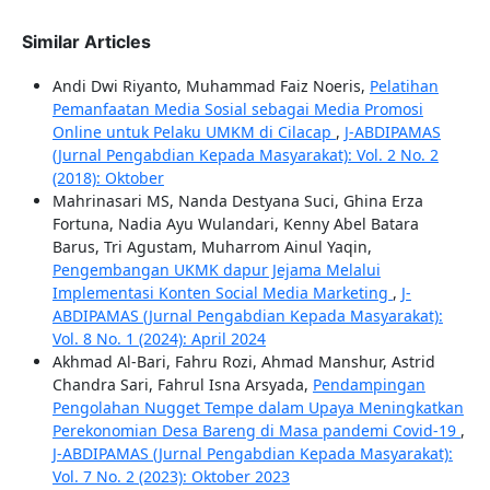
Similar Articles
Andi Dwi Riyanto, Muhammad Faiz Noeris,
Pelatihan
Pemanfaatan Media Sosial sebagai Media Promosi
Online untuk Pelaku UMKM di Cilacap
,
J-ABDIPAMAS
(Jurnal Pengabdian Kepada Masyarakat): Vol. 2 No. 2
(2018): Oktober
Mahrinasari MS, Nanda Destyana Suci, Ghina Erza
Fortuna, Nadia Ayu Wulandari, Kenny Abel Batara
Barus, Tri Agustam, Muharrom Ainul Yaqin,
Pengembangan UKMK dapur Jejama Melalui
Implementasi Konten Social Media Marketing
,
J-
ABDIPAMAS (Jurnal Pengabdian Kepada Masyarakat):
Vol. 8 No. 1 (2024): April 2024
Akhmad Al-Bari, Fahru Rozi, Ahmad Manshur, Astrid
Chandra Sari, Fahrul Isna Arsyada,
Pendampingan
Pengolahan Nugget Tempe dalam Upaya Meningkatkan
Perekonomian Desa Bareng di Masa pandemi Covid-19
,
J-ABDIPAMAS (Jurnal Pengabdian Kepada Masyarakat):
Vol. 7 No. 2 (2023): Oktober 2023