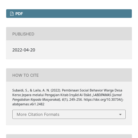
PDF
PUBLISHED
2022-04-20
HOW TO CITE
Subaidi, S., & Laila, A. N. (2022). Pembinaan Social Behavior Warga Desa
Kerso Jepara melalui Pengajian Kitab Irsyăd Al-‘Ibăd.
J-ABDIPAMAS (Jurnal
Pengabdian Kepada Masyarakat)
,
6
(1), 249–256. https://doi.org/10.30734/j-
abdipamas.v6i1.2482
More Citation Formats