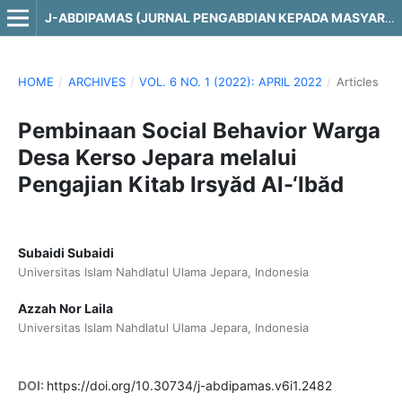
J-ABDIPAMAS (JURNAL PENGABDIAN KEPADA MASYARAKAT)
HOME
/
ARCHIVES
/
VOL. 6 NO. 1 (2022): APRIL 2022
/
Articles
Pembinaan Social Behavior Warga
Desa Kerso Jepara melalui
Pengajian Kitab Irsyăd Al-‘Ibăd
Subaidi Subaidi
Universitas Islam Nahdlatul Ulama Jepara, Indonesia
Azzah Nor Laila
Universitas Islam Nahdlatul Ulama Jepara, Indonesia
DOI:
https://doi.org/10.30734/j-abdipamas.v6i1.2482