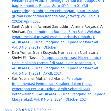
Pemanfaatan Artificial Intelligence Tali Bambuapus Giri
bagi Komunitas Belajar Guru SD Islam 01 YMI
Wonopringgo Kabupaten Pekalongan
,
J-ABDIPAMAS
(Jurnal Pengabdian Kepada Masyarakat): Vol. 9 No. 1
(2025): April 2025
Santi Andriani, Achmad Zainuddin, Amrina Rosyada, Ali
Shofyan,
Pendampingan Bumdes Bima Sakti Welahan
Jepara melalui Inovasi Produk Berbasis Limbah
,
J-
ABDIPAMAS (Jurnal Pengabdian Kepada Masyarakat):
Vol. 3 No. 2 (2019): Oktober
Devi Yunita, Irpan Kusyadi, Nurhasanah Nurhasanah,
Shelvi Eka Tassia,
Penggunaan Aplikasi Plickers untuk
Data Penilaian Formatif di SMA Islam Assa’adah
,
J-
ABDIPAMAS (Jurnal Pengabdian Kepada Masyarakat):
Vol. 5 No. 1 (2021): APRIL 2021
Sari Yustiana, Muhamad Afandi,
Pelatihan
Implementasi Pendidikan Karakter dalam Upaya
Penerapan Perilaku Hidup Bersih Sehat di SDN
Betahwalang
,
J-ABDIPAMAS (Jurnal Pengabdian Kepada
Masyarakat): Vol. 8 No. 2 (2024): Oktober 2024
<<
<
1
2
3
4
5
6
7
8
9
10
>
>>