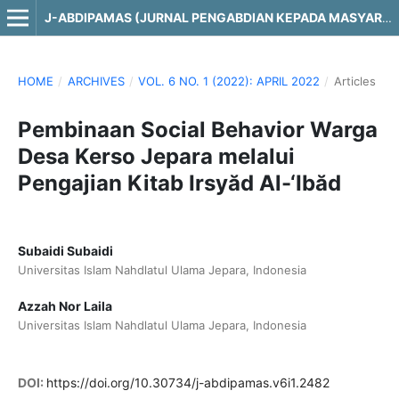
J-ABDIPAMAS (JURNAL PENGABDIAN KEPADA MASYARAKAT)
HOME
/
ARCHIVES
/
VOL. 6 NO. 1 (2022): APRIL 2022
/
Articles
Pembinaan Social Behavior Warga
Desa Kerso Jepara melalui
Pengajian Kitab Irsyăd Al-‘Ibăd
Subaidi Subaidi
Universitas Islam Nahdlatul Ulama Jepara, Indonesia
Azzah Nor Laila
Universitas Islam Nahdlatul Ulama Jepara, Indonesia
DOI:
https://doi.org/10.30734/j-abdipamas.v6i1.2482