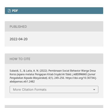
PDF
PUBLISHED
2022-04-20
HOW TO CITE
Subaidi, S., & Laila, A. N. (2022). Pembinaan Social Behavior Warga Desa
Kerso Jepara melalui Pengajian Kitab Irsyăd Al-‘Ibăd.
J-ABDIPAMAS (Jurnal
Pengabdian Kepada Masyarakat)
,
6
(1), 249–256. https://doi.org/10.30734/j-
abdipamas.v6i1.2482
More Citation Formats