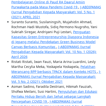
Pembelajaran Online di Paud RA Daarul Amiin
Purwakarta pada Masa Pandemi Covid-19
,
J-ABDIPAMAS
(Jurnal Pengabdian Kepada Masyarakat): Vol. 5 No. 1
(2021): APRIL 2021
Suranto Suranto, Susilaningsih, Mujahidin Ahmad,
Rochman Hadi Mustofa, Sidiq Permono Nugroho, Yani
Sukriah Siregar, Andriyani Puji Lestari,
Penguatan
Kapasitas Green Entrepreneurship Diaspora Indonesia
di Jepang melalui Pendekatan Green Business Model
Canvas Berbasis Komunitas
,
J-ABDIPAMAS (Jurnal
Pengabdian Kepada Masyarakat): Vol. 10 No. 1 (2026):
April 2026
Ristati Ristati, Iwan Fauzi, Maria Arina Luardini, Lesly
Martha Cecylia Meka, Yoskapela Yoskapela,
Pelatihan
Merancang RPP berbasis TPACK dalam Konteks HOTS
,
J-
ABDIPAMAS (Jurnal Pengabdian Kepada Masyarakat):
Vol. 5 No. 2 (2021): Oktober 2021
Asman Sadino, Faradila Destriani, Hikmah Fauziah,
Shofwa Meilani, Susi Hartini,
Penyuluhan dan Edukasi
Perilaku Hidup Bersih dan Sehat sebagai Langkah
Pencegahan COVID 19
,
J-ABDIPAMAS (Jurnal