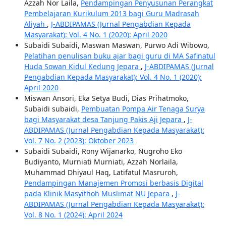
Azzah Nor Laila,
Pendampingan Penyusunan Perangkat
Pembelajaran Kurikulum 2013 bagi Guru Madrasah
Aliyah
,
J-ABDIPAMAS (Jurnal Pengabdian Kepada
Masyarakat): Vol. 4 No. 1 (2020): April 2020
Subaidi Subaidi, Maswan Maswan, Purwo Adi Wibowo,
Pelatihan penulisan buku ajar bagi guru di MA Safinatul
Huda Sowan Kidul Kedung Jepara
,
J-ABDIPAMAS (Jurnal
Pengabdian Kepada Masyarakat): Vol. 4 No. 1 (2020):
April 2020
Miswan Ansori, Eka Setya Budi, Dias Prihatmoko,
Subaidi subaidi,
Pembuatan Pompa Air Tenaga Surya
bagi Masyarakat desa Tanjung Pakis Aji Jepara
,
J-
ABDIPAMAS (Jurnal Pengabdian Kepada Masyarakat):
Vol. 7 No. 2 (2023): Oktober 2023
Subaidi Subaidi, Rony Wijanarko, Nugroho Eko
Budiyanto, Murniati Murniati, Azzah Norlaila,
Muhammad Dhiyaul Haq, Latifatul Masruroh,
Pendampingan Manajemen Promosi berbasis Digital
pada Klinik Masyithoh Muslimat NU Jepara
,
J-
ABDIPAMAS (Jurnal Pengabdian Kepada Masyarakat):
Vol. 8 No. 1 (2024): April 2024