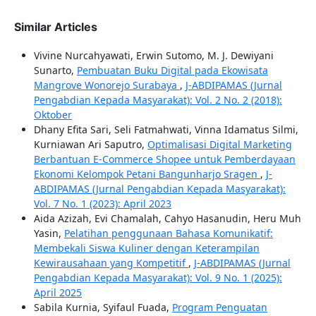
Similar Articles
Vivine Nurcahyawati, Erwin Sutomo, M. J. Dewiyani
Sunarto,
Pembuatan Buku Digital pada Ekowisata
Mangrove Wonorejo Surabaya
,
J-ABDIPAMAS (Jurnal
Pengabdian Kepada Masyarakat): Vol. 2 No. 2 (2018):
Oktober
Dhany Efita Sari, Seli Fatmahwati, Vinna Idamatus Silmi,
Kurniawan Ari Saputro,
Optimalisasi Digital Marketing
Berbantuan E-Commerce Shopee untuk Pemberdayaan
Ekonomi Kelompok Petani Bangunharjo Sragen
,
J-
ABDIPAMAS (Jurnal Pengabdian Kepada Masyarakat):
Vol. 7 No. 1 (2023): April 2023
Aida Azizah, Evi Chamalah, Cahyo Hasanudin, Heru Muh
Yasin,
Pelatihan penggunaan Bahasa Komunikatif:
Membekali Siswa Kuliner dengan Keterampilan
Kewirausahaan yang Kompetitif
,
J-ABDIPAMAS (Jurnal
Pengabdian Kepada Masyarakat): Vol. 9 No. 1 (2025):
April 2025
Sabila Kurnia, Syifaul Fuada,
Program Penguatan