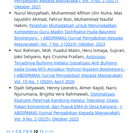
Pengabdian Kepada Masyarakat): Vol. 5 No. 2 (2021):
Oktober 2021
Nurul Musyafaah, Muhammad Afthon Ulin Nuha, Mas
tajuddin Ahmad, Fahrur Rozi, Muhammad Naufal
Hakim,
Pelatihan Muhadatsah untuk Meningkatkan
Kompetensi Guru Madin Tashfiyatul Huda Baureno
Bojonegoro
,
J-ABDIPAMAS (Jurnal Pengabdian Kepada
Masyarakat): Vol. 7 No. 2 (2023): Oktober 2023
Nur Rohman, Moh. Fuadul Matin, Heru Ismaya, Sujiran,
Joko Setiyono, Ayis Crusma Fradani,
Antisipasi
Terjadinya Bullying melalui Sosialisasi Anti Bullying
pada Siswa MTs Assyakur Nglingi Ngasem Bojonegoro
,
J-ABDIPAMAS (Jurnal Pengabdian Kepada Masyarakat):
Vol. 10 No. 1 (2026): April 2026
Dyah Setyawati, Henny Leondro, Almer Rayid, Naris
Njurumana, Brigitta Vera Rahmawati,
Optimalisasi
Ekonomi Peternak Kambing melalui Teknologi Silase,
Pakan Konsentrat, dan Pupuk EM4 di Desa Kalipare
,
J-
ABDIPAMAS (Jurnal Pengabdian Kepada Masyarakat):
Vol. 9 No. 2 (2025): Oktober 2025
<<
<
5
6
7
8
9
10
11
>
>>