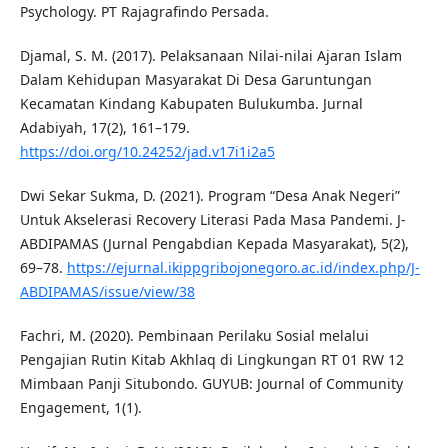
Psychology. PT Rajagrafindo Persada.
Djamal, S. M. (2017). Pelaksanaan Nilai-nilai Ajaran Islam
Dalam Kehidupan Masyarakat Di Desa Garuntungan
Kecamatan Kindang Kabupaten Bulukumba. Jurnal
Adabiyah, 17(2), 161–179.
https://doi.org/10.24252/jad.v17i1i2a5
Dwi Sekar Sukma, D. (2021). Program “Desa Anak Negeri”
Untuk Akselerasi Recovery Literasi Pada Masa Pandemi. J-
ABDIPAMAS (Jurnal Pengabdian Kepada Masyarakat), 5(2),
69–78.
https://ejurnal.ikippgribojonegoro.ac.id/index.php/J-
ABDIPAMAS/issue/view/38
Fachri, M. (2020). Pembinaan Perilaku Sosial melalui
Pengajian Rutin Kitab Akhlaq di Lingkungan RT 01 RW 12
Mimbaan Panji Situbondo. GUYUB: Journal of Community
Engagement, 1(1).