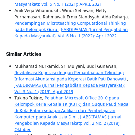
Masyarakat): Vol. 5 No. 1 (2021): APRIL 2021
Anik Vega Vitianingsih, Windi Setiawan, Hetty
Purnamasari, Rahmawati Erma Standsyah, Alda Raharja,
Pendampingan Microteaching Computational Thinking
pada Kelompok Guru
,
J-ABDIPAMAS (Jurnal Pengabdian
Kepada Masyarakat): Vol. 6 No. 1 (2022): April 2022
Similar Articles
Mukhamad Nurkamid, Sri Mulyani, Budi Gunawan,
Revitalisasi Koperasi dengan Pemanfaataan Teknologi
Informasi Akuntansi pada Koperasi Batik Pati Danowati
,
J-ABDIPAMAS (Jurnal Pengabdian Kepada Masyarakat):
Vol. 3 No. 1 (2019): April 2019
Tukino Tukino,
Pelatihan Microsoft Office 2010 pada
Kelompok Kerja Kepala TK (K3TK) dan Gugus Paud Naga
di Kota Batam sebagai Aplikasi dari Pembelajaran
Komputer pada Anak Usia Dini
,
J-ABDIPAMAS (Jurnal
Pengabdian Kepada Masyarakat): Vol. 2 No. 2 (2018):
Oktober