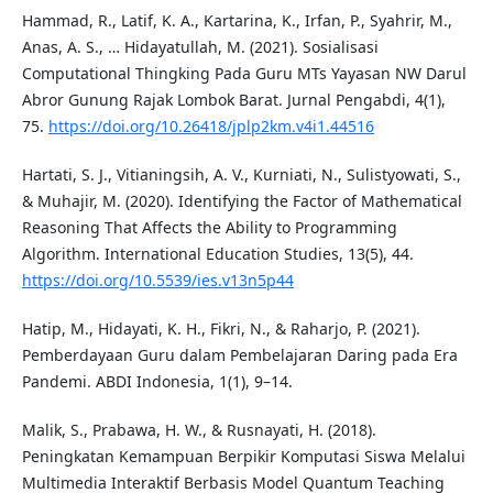
Hammad, R., Latif, K. A., Kartarina, K., Irfan, P., Syahrir, M.,
Anas, A. S., … Hidayatullah, M. (2021). Sosialisasi
Computational Thingking Pada Guru MTs Yayasan NW Darul
Abror Gunung Rajak Lombok Barat. Jurnal Pengabdi, 4(1),
75.
https://doi.org/10.26418/jplp2km.v4i1.44516
Hartati, S. J., Vitianingsih, A. V., Kurniati, N., Sulistyowati, S.,
& Muhajir, M. (2020). Identifying the Factor of Mathematical
Reasoning That Affects the Ability to Programming
Algorithm. International Education Studies, 13(5), 44.
https://doi.org/10.5539/ies.v13n5p44
Hatip, M., Hidayati, K. H., Fikri, N., & Raharjo, P. (2021).
Pemberdayaan Guru dalam Pembelajaran Daring pada Era
Pandemi. ABDI Indonesia, 1(1), 9–14.
Malik, S., Prabawa, H. W., & Rusnayati, H. (2018).
Peningkatan Kemampuan Berpikir Komputasi Siswa Melalui
Multimedia Interaktif Berbasis Model Quantum Teaching