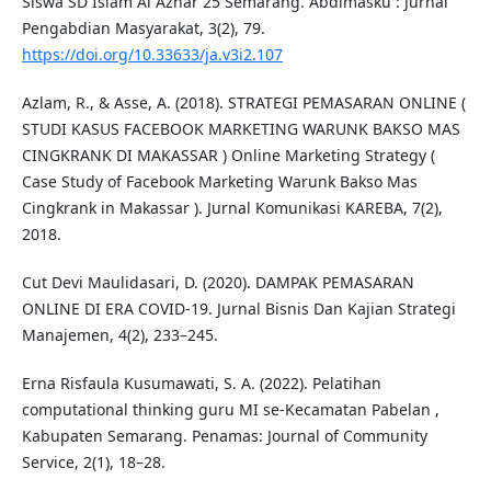
Siswa SD Islam Al Azhar 25 Semarang. Abdimasku : Jurnal
Pengabdian Masyarakat, 3(2), 79.
https://doi.org/10.33633/ja.v3i2.107
Azlam, R., & Asse, A. (2018). STRATEGI PEMASARAN ONLINE (
STUDI KASUS FACEBOOK MARKETING WARUNK BAKSO MAS
CINGKRANK DI MAKASSAR ) Online Marketing Strategy (
Case Study of Facebook Marketing Warunk Bakso Mas
Cingkrank in Makassar ). Jurnal Komunikasi KAREBA, 7(2),
2018.
Cut Devi Maulidasari, D. (2020). DAMPAK PEMASARAN
ONLINE DI ERA COVID-19. Jurnal Bisnis Dan Kajian Strategi
Manajemen, 4(2), 233–245.
Erna Risfaula Kusumawati, S. A. (2022). Pelatihan
computational thinking guru MI se-Kecamatan Pabelan ,
Kabupaten Semarang. Penamas: Journal of Community
Service, 2(1), 18–28.