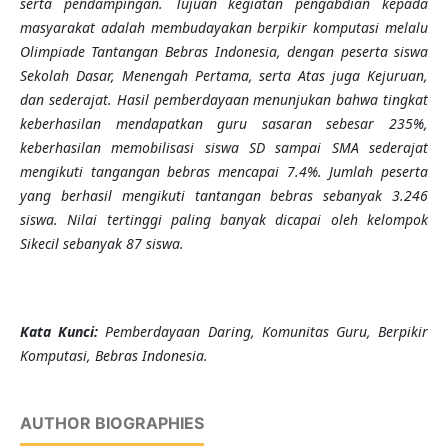
serta pendampingan.
Tujuan
kegiatan pengabdian kepada
masyarakat
adalah membudayakan berpikir komputasi melalu
Olimpiade Tantangan Bebras Indonesia, dengan peserta siswa
Sekolah Dasar, Menengah Pertama, serta Atas juga Kejuruan
,
dan sederajat
. Hasil pemberdayaan menunjukan bahwa
tingkat
keberhasilan mendapatkan guru sasaran sebesar
235%,
keberhasilan memobilisasi siswa SD sampai SMA sederajat
mengikuti tangangan bebras mencapai 7.4%.
Jumlah peserta
yang berhasil mengikuti tantangan bebras sebanyak 3.246
siswa.
Nilai tertinggi
paling banyak dicapai oleh
kelompok
Sikecil sebanyak 87 siswa
.
K
ata Kunci
:
Pemberdayaan Daring, Komunitas Guru, Berpikir
Komputasi, Bebras Indonesia
.
AUTHOR BIOGRAPHIES