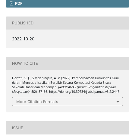
PDF
PUBLISHED
2022-10-20
HOW TO CITE
Hartati, S. J., & Vitianingsih, A. V. (2022). Pemberdayaan Komunitas Guru
dalam Mensosialisasikan Berpikir Secara Komputasi Kepada Siswa
Sekolah Dasar dan Menengah.
J-ABDIPAMAS (Jurnal Pengabdian Kepada
Masyarakat)
,
6
(2), 57–66. https://doi.org/10.30734/j-abdipamas.v6i2.2447
More Citation Formats
ISSUE