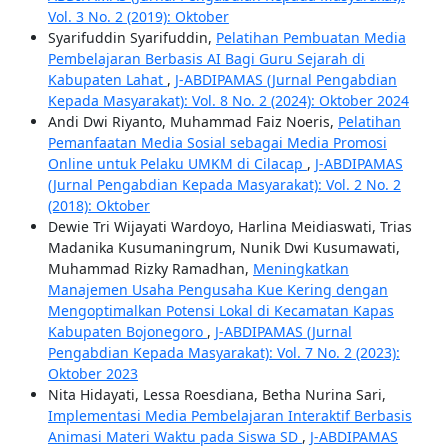
Vol. 3 No. 2 (2019): Oktober
Syarifuddin Syarifuddin,
Pelatihan Pembuatan Media
Pembelajaran Berbasis AI Bagi Guru Sejarah di
Kabupaten Lahat
,
J-ABDIPAMAS (Jurnal Pengabdian
Kepada Masyarakat): Vol. 8 No. 2 (2024): Oktober 2024
Andi Dwi Riyanto, Muhammad Faiz Noeris,
Pelatihan
Pemanfaatan Media Sosial sebagai Media Promosi
Online untuk Pelaku UMKM di Cilacap
,
J-ABDIPAMAS
(Jurnal Pengabdian Kepada Masyarakat): Vol. 2 No. 2
(2018): Oktober
Dewie Tri Wijayati Wardoyo, Harlina Meidiaswati, Trias
Madanika Kusumaningrum, Nunik Dwi Kusumawati,
Muhammad Rizky Ramadhan,
Meningkatkan
Manajemen Usaha Pengusaha Kue Kering dengan
Mengoptimalkan Potensi Lokal di Kecamatan Kapas
Kabupaten Bojonegoro
,
J-ABDIPAMAS (Jurnal
Pengabdian Kepada Masyarakat): Vol. 7 No. 2 (2023):
Oktober 2023
Nita Hidayati, Lessa Roesdiana, Betha Nurina Sari,
Implementasi Media Pembelajaran Interaktif Berbasis
Animasi Materi Waktu pada Siswa SD
,
J-ABDIPAMAS