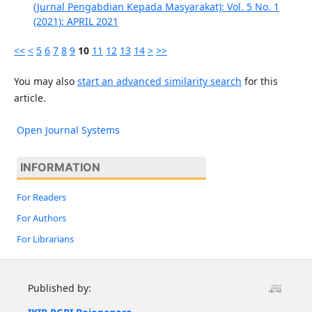
(Jurnal Pengabdian Kepada Masyarakat): Vol. 5 No. 1
(2021): APRIL 2021
<<
<
5
6
7
8
9
10
11
12
13
14
>
>>
You may also
start an advanced similarity search
for this
article.
Open Journal Systems
INFORMATION
For Readers
For Authors
For Librarians
Published by: