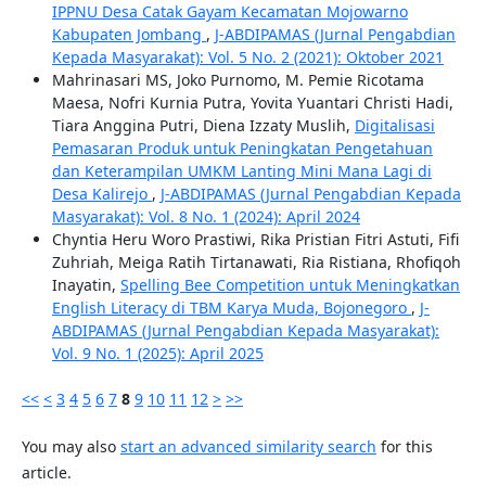
IPPNU Desa Catak Gayam Kecamatan Mojowarno
Kabupaten Jombang
,
J-ABDIPAMAS (Jurnal Pengabdian
Kepada Masyarakat): Vol. 5 No. 2 (2021): Oktober 2021
Mahrinasari MS, Joko Purnomo, M. Pemie Ricotama
Maesa, Nofri Kurnia Putra, Yovita Yuantari Christi Hadi,
Tiara Anggina Putri, Diena Izzaty Muslih,
Digitalisasi
Pemasaran Produk untuk Peningkatan Pengetahuan
dan Keterampilan UMKM Lanting Mini Mana Lagi di
Desa Kalirejo
,
J-ABDIPAMAS (Jurnal Pengabdian Kepada
Masyarakat): Vol. 8 No. 1 (2024): April 2024
Chyntia Heru Woro Prastiwi, Rika Pristian Fitri Astuti, Fifi
Zuhriah, Meiga Ratih Tirtanawati, Ria Ristiana, Rhofiqoh
Inayatin,
Spelling Bee Competition untuk Meningkatkan
English Literacy di TBM Karya Muda, Bojonegoro
,
J-
ABDIPAMAS (Jurnal Pengabdian Kepada Masyarakat):
Vol. 9 No. 1 (2025): April 2025
<<
<
3
4
5
6
7
8
9
10
11
12
>
>>
You may also
start an advanced similarity search
for this
article.