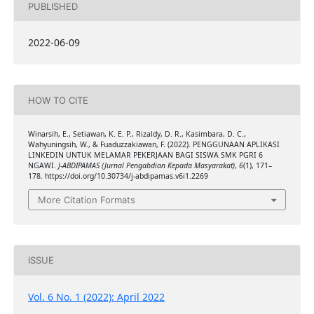
PUBLISHED
2022-06-09
HOW TO CITE
Winarsih, E., Setiawan, K. E. P., Rizaldy, D. R., Kasimbara, D. C.,
Wahyuningsih, W., & Fuaduzzakiawan, F. (2022). PENGGUNAAN APLIKASI
LINKEDIN UNTUK MELAMAR PEKERJAAN BAGI SISWA SMK PGRI 6
NGAWI.
J-ABDIPAMAS (Jurnal Pengabdian Kepada Masyarakat)
,
6
(1), 171–
178. https://doi.org/10.30734/j-abdipamas.v6i1.2269
More Citation Formats
ISSUE
Vol. 6 No. 1 (2022): April 2022