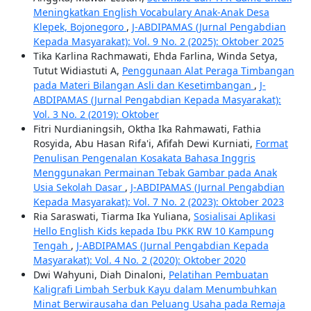
Meningkatkan English Vocabulary Anak-Anak Desa
Klepek, Bojonegoro
,
J-ABDIPAMAS (Jurnal Pengabdian
Kepada Masyarakat): Vol. 9 No. 2 (2025): Oktober 2025
Tika Karlina Rachmawati, Ehda Farlina, Winda Setya,
Tutut Widiastuti A,
Penggunaan Alat Peraga Timbangan
pada Materi Bilangan Asli dan Kesetimbangan
,
J-
ABDIPAMAS (Jurnal Pengabdian Kepada Masyarakat):
Vol. 3 No. 2 (2019): Oktober
Fitri Nurdianingsih, Oktha Ika Rahmawati, Fathia
Rosyida, Abu Hasan Rifa'i, Afifah Dewi Kurniati,
Format
Penulisan Pengenalan Kosakata Bahasa Inggris
Menggunakan Permainan Tebak Gambar pada Anak
Usia Sekolah Dasar
,
J-ABDIPAMAS (Jurnal Pengabdian
Kepada Masyarakat): Vol. 7 No. 2 (2023): Oktober 2023
Ria Saraswati, Tiarma Ika Yuliana,
Sosialisai Aplikasi
Hello English Kids kepada Ibu PKK RW 10 Kampung
Tengah
,
J-ABDIPAMAS (Jurnal Pengabdian Kepada
Masyarakat): Vol. 4 No. 2 (2020): Oktober 2020
Dwi Wahyuni, Diah Dinaloni,
Pelatihan Pembuatan
Kaligrafi Limbah Serbuk Kayu dalam Menumbuhkan
Minat Berwirausaha dan Peluang Usaha pada Remaja