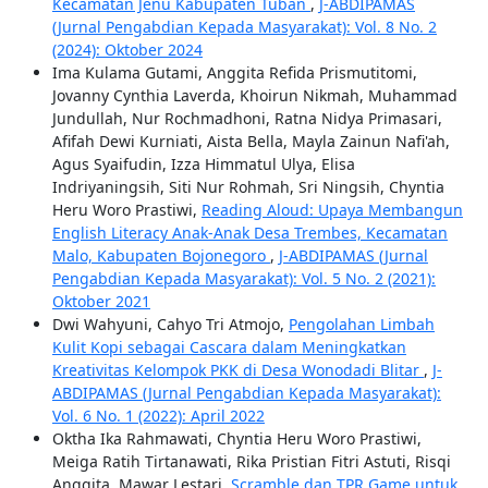
Kecamatan Jenu Kabupaten Tuban
,
J-ABDIPAMAS
(Jurnal Pengabdian Kepada Masyarakat): Vol. 8 No. 2
(2024): Oktober 2024
Ima Kulama Gutami, Anggita Refida Prismutitomi,
Jovanny Cynthia Laverda, Khoirun Nikmah, Muhammad
Jundullah, Nur Rochmadhoni, Ratna Nidya Primasari,
Afifah Dewi Kurniati, Aista Bella, Mayla Zainun Nafi'ah,
Agus Syaifudin, Izza Himmatul Ulya, Elisa
Indriyaningsih, Siti Nur Rohmah, Sri Ningsih, Chyntia
Heru Woro Prastiwi,
Reading Aloud: Upaya Membangun
English Literacy Anak-Anak Desa Trembes, Kecamatan
Malo, Kabupaten Bojonegoro
,
J-ABDIPAMAS (Jurnal
Pengabdian Kepada Masyarakat): Vol. 5 No. 2 (2021):
Oktober 2021
Dwi Wahyuni, Cahyo Tri Atmojo,
Pengolahan Limbah
Kulit Kopi sebagai Cascara dalam Meningkatkan
Kreativitas Kelompok PKK di Desa Wonodadi Blitar
,
J-
ABDIPAMAS (Jurnal Pengabdian Kepada Masyarakat):
Vol. 6 No. 1 (2022): April 2022
Oktha Ika Rahmawati, Chyntia Heru Woro Prastiwi,
Meiga Ratih Tirtanawati, Rika Pristian Fitri Astuti, Risqi
Anggita, Mawar Lestari,
Scramble dan TPR Game untuk