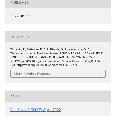
PUBLISHED
2022-06-09
HOW TO CITE
Winarsih, E., Setiawan, K. E. P., Rizaldy, D. R., Kasimbara, D. C.,
Wahyuningsih, W., & Fuaduzzakiawan, F. (2022). PENGGUNAAN APLIKASI
LINKEDIN UNTUK MELAMAR PEKERJAAN BAGI SISWA SMK PGRI 6
NGAWI.
J-ABDIPAMAS (Jurnal Pengabdian Kepada Masyarakat)
,
6
(1), 171–
178. https://doi.org/10.30734/j-abdipamas.v6i1.2269
More Citation Formats
ISSUE
Vol. 6 No. 1 (2022): April 2022