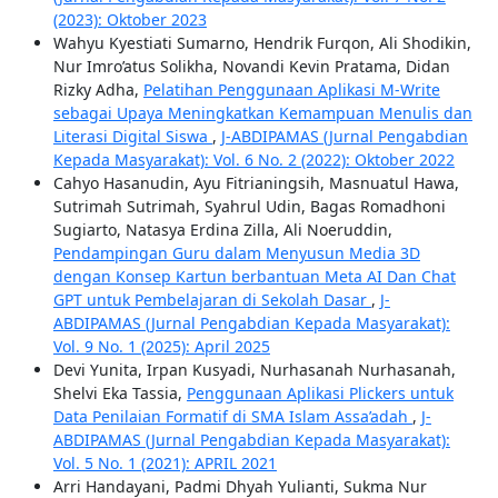
(2023): Oktober 2023
Wahyu Kyestiati Sumarno, Hendrik Furqon, Ali Shodikin,
Nur Imro’atus Solikha, Novandi Kevin Pratama, Didan
Rizky Adha,
Pelatihan Penggunaan Aplikasi M-Write
sebagai Upaya Meningkatkan Kemampuan Menulis dan
Literasi Digital Siswa
,
J-ABDIPAMAS (Jurnal Pengabdian
Kepada Masyarakat): Vol. 6 No. 2 (2022): Oktober 2022
Cahyo Hasanudin, Ayu Fitrianingsih, Masnuatul Hawa,
Sutrimah Sutrimah, Syahrul Udin, Bagas Romadhoni
Sugiarto, Natasya Erdina Zilla, Ali Noeruddin,
Pendampingan Guru dalam Menyusun Media 3D
dengan Konsep Kartun berbantuan Meta AI Dan Chat
GPT untuk Pembelajaran di Sekolah Dasar
,
J-
ABDIPAMAS (Jurnal Pengabdian Kepada Masyarakat):
Vol. 9 No. 1 (2025): April 2025
Devi Yunita, Irpan Kusyadi, Nurhasanah Nurhasanah,
Shelvi Eka Tassia,
Penggunaan Aplikasi Plickers untuk
Data Penilaian Formatif di SMA Islam Assa’adah
,
J-
ABDIPAMAS (Jurnal Pengabdian Kepada Masyarakat):
Vol. 5 No. 1 (2021): APRIL 2021
Arri Handayani, Padmi Dhyah Yulianti, Sukma Nur