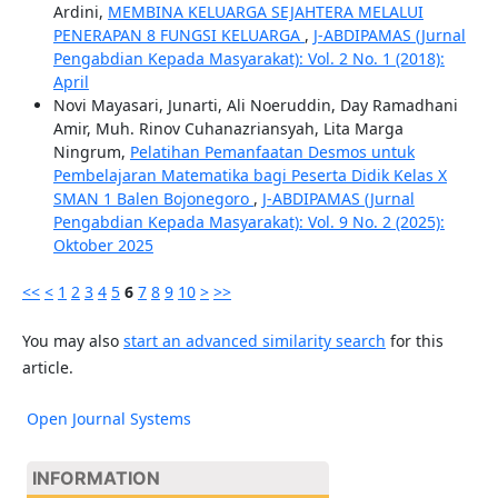
Ardini,
MEMBINA KELUARGA SEJAHTERA MELALUI
PENERAPAN 8 FUNGSI KELUARGA
,
J-ABDIPAMAS (Jurnal
Pengabdian Kepada Masyarakat): Vol. 2 No. 1 (2018):
April
Novi Mayasari, Junarti, Ali Noeruddin, Day Ramadhani
Amir, Muh. Rinov Cuhanazriansyah, Lita Marga
Ningrum,
Pelatihan Pemanfaatan Desmos untuk
Pembelajaran Matematika bagi Peserta Didik Kelas X
SMAN 1 Balen Bojonegoro
,
J-ABDIPAMAS (Jurnal
Pengabdian Kepada Masyarakat): Vol. 9 No. 2 (2025):
Oktober 2025
<<
<
1
2
3
4
5
6
7
8
9
10
>
>>
You may also
start an advanced similarity search
for this
article.
Open Journal Systems
INFORMATION