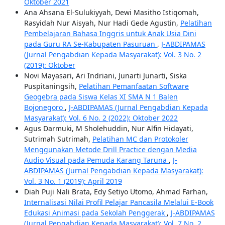
Oktober 2021
Ana Ahsana El-Sulukiyyah, Dewi Masitho Istiqomah,
Rasyidah Nur Aisyah, Nur Hadi Gede Agustin,
Pelatihan
Pembelajaran Bahasa Inggris untuk Anak Usia Dini
pada Guru RA Se-Kabupaten Pasuruan
,
J-ABDIPAMAS
(Jurnal Pengabdian Kepada Masyarakat): Vol. 3 No. 2
(2019): Oktober
Novi Mayasari, Ari Indriani, Junarti Junarti, Siska
Puspitaningsih,
Pelatihan Pemanfaatan Software
Geogebra pada Siswa Kelas XI SMA N 1 Balen
Bojonegoro
,
J-ABDIPAMAS (Jurnal Pengabdian Kepada
Masyarakat): Vol. 6 No. 2 (2022): Oktober 2022
Agus Darmuki, M Sholehuddin, Nur Alfin Hidayati,
Sutrimah Sutrimah,
Pelatihan MC dan Protokoler
Menggunakan Metode Drill Practice dengan Media
Audio Visual pada Pemuda Karang Taruna
,
J-
ABDIPAMAS (Jurnal Pengabdian Kepada Masyarakat):
Vol. 3 No. 1 (2019): April 2019
Diah Puji Nali Brata, Edy Setiyo Utomo, Ahmad Farhan,
Internalisasi Nilai Profil Pelajar Pancasila Melalui E-Book
Edukasi Animasi pada Sekolah Penggerak
,
J-ABDIPAMAS
(Jurnal Pengabdian Kepada Masyarakat): Vol. 7 No. 2