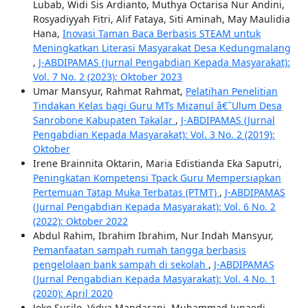
Lubab, Widi Sis Ardianto, Muthya Octarisa Nur Andini,
Rosyadiyyah Fitri, Alif Fataya, Siti Aminah, May Maulidia
Hana,
Inovasi Taman Baca Berbasis STEAM untuk
Meningkatkan Literasi Masyarakat Desa Kedungmalang
,
J-ABDIPAMAS (Jurnal Pengabdian Kepada Masyarakat):
Vol. 7 No. 2 (2023): Oktober 2023
Umar Mansyur, Rahmat Rahmat,
Pelatihan Penelitian
Tindakan Kelas bagi Guru MTs Mizanul â€˜Ulum Desa
Sanrobone Kabupaten Takalar
,
J-ABDIPAMAS (Jurnal
Pengabdian Kepada Masyarakat): Vol. 3 No. 2 (2019):
Oktober
Irene Brainnita Oktarin, Maria Edistianda Eka Saputri,
Peningkatan Kompetensi Tpack Guru Mempersiapkan
Pertemuan Tatap Muka Terbatas (PTMT)
,
J-ABDIPAMAS
(Jurnal Pengabdian Kepada Masyarakat): Vol. 6 No. 2
(2022): Oktober 2022
Abdul Rahim, Ibrahim Ibrahim, Nur Indah Mansyur,
Pemanfaatan sampah rumah tangga berbasis
pengelolaan bank sampah di sekolah
,
J-ABDIPAMAS
(Jurnal Pengabdian Kepada Masyarakat): Vol. 4 No. 1
(2020): April 2020
Joko Susilo, Vidya Mandarani, Muhammad Junaedi,