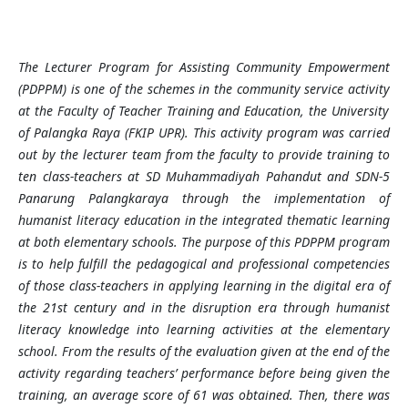
The
Lecturer
Program for Assisting Community Empowerment
(PDPPM) is one of the schemes in
the
community service activit
y
at the Faculty of Teacher Training and Education,
the
University
of Palangka Raya (FKIP UPR). This activity
program
was carried
out by the
l
ecturer
t
eam from
the faculty
to provide training to
ten
c
lass-
t
eachers at SD Muhammadiyah Pahandut and SDN-5
Panarung Palangkaraya
through
the implementation of
humanist literacy education in
the
integrated thematic learning
at both
elementary schools. The purpose of this PDPPM
program
is to help fulfill the pedagogical and professional competencies
of
those c
lass-
t
eachers in applying learning in the digital era of
the 21st century and
in
the disruption era
through
humanist
literacy knowledge into learning activities
at the
elementary
school. From the results of the evaluation given
at the end of
the
activit
y regarding
teachers
’
performance before being given
the
training, an average score of 61 was obtained
. Then,
there was