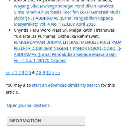
Wayang Silat Jawisogo sebagai Pendidikan Karakter
Cinta Tanah Air Berbasis Kearifan Lokal Generasi Muda
Sidoarjo
,
J-ABDIPAMAS (Jurnal Pengabdian Kepada
Masyarakat): Vol. 4 No. 1 (2020): April 2020
Chyntia Heru Woro Prastiwi, Meiga Ratih Tirtanawati,
Yuniarta Ita Purnama, Oktha Ika Rahmawati,
PEMBERDAYAAN BUDAYA LITERASI MENULIS PUISI PADA
PESERTA DIDIK SMK NEGERI 1 KANOR BOJONEGORO
,
J-
ABDIPAMAS (Jurnal Pengabdian Kepada Masyarakat):
Vol. 1 No. 1 (2017): Oktober
<<
<
1
2
3
4
5
6
7
8
9
10
>
>>
You may also
start an advanced similarity search
for this
article.
Open Journal Systems
INFORMATION