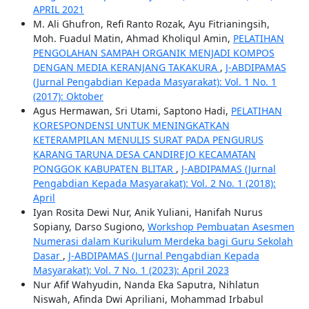
APRIL 2021
M. Ali Ghufron, Refi Ranto Rozak, Ayu Fitrianingsih,
Moh. Fuadul Matin, Ahmad Kholiqul Amin,
PELATIHAN
PENGOLAHAN SAMPAH ORGANIK MENJADI KOMPOS
DENGAN MEDIA KERANJANG TAKAKURA
,
J-ABDIPAMAS
(Jurnal Pengabdian Kepada Masyarakat): Vol. 1 No. 1
(2017): Oktober
Agus Hermawan, Sri Utami, Saptono Hadi,
PELATIHAN
KORESPONDENSI UNTUK MENINGKATKAN
KETERAMPILAN MENULIS SURAT PADA PENGURUS
KARANG TARUNA DESA CANDIREJO KECAMATAN
PONGGOK KABUPATEN BLITAR
,
J-ABDIPAMAS (Jurnal
Pengabdian Kepada Masyarakat): Vol. 2 No. 1 (2018):
April
Iyan Rosita Dewi Nur, Anik Yuliani, Hanifah Nurus
Sopiany, Darso Sugiono,
Workshop Pembuatan Asesmen
Numerasi dalam Kurikulum Merdeka bagi Guru Sekolah
Dasar
,
J-ABDIPAMAS (Jurnal Pengabdian Kepada
Masyarakat): Vol. 7 No. 1 (2023): April 2023
Nur Afif Wahyudin, Nanda Eka Saputra, Nihlatun
Niswah, Afinda Dwi Apriliani, Mohammad Irbabul