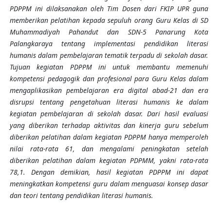
PDPPM ini dilaksanakan oleh Tim Dosen dari FKIP UPR guna
memberikan pelatihan kepada sepuluh orang Guru Kelas di SD
Muhammadiyah Pahandut dan SDN-5 Panarung Kota
Palangkaraya tentang implementasi pendidikan literasi
humanis dalam pembelajaran tematik terpadu di sekolah dasar.
Tujuan kegiatan PDPPM ini untuk membantu memenuhi
kompetensi pedagogik
dan profesional para Guru Kelas
dalam
mengaplikasikan pembelajaran era digital abad-21 dan era
disrupsi tentang pengetahuan literasi humanis ke dalam
kegiatan pembelajaran di sekolah dasar. Dari hasil evaluasi
yang diberikan
terhadap aktivitas dan kinerja guru
sebelum
diberikan
pelatihan
dalam kegiatan PDPPM hanya memperoleh
nilai rata-rata 61
,
dan mengalami peningkatan setelah
diberikan
pelatihan
dalam kegiatan PDPMM,
yakni rata-rata
78
,
1
.
Dengan demikian, h
asil kegiatan
PDPPM
ini dapat
meningkatkan
kompetensi
guru
dalam menguasai
konsep dasar
dan teori tentang pendidikan literasi humanis.