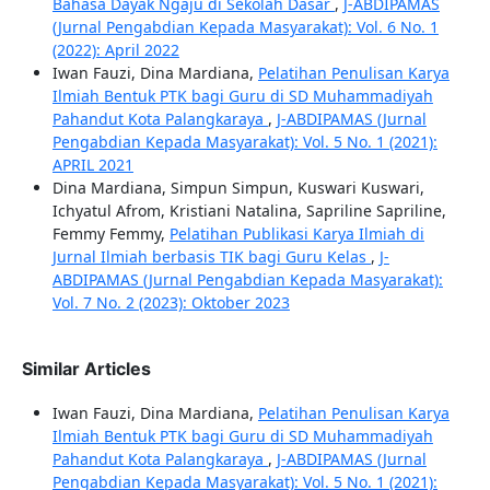
Bahasa Dayak Ngaju di Sekolah Dasar
,
J-ABDIPAMAS
(Jurnal Pengabdian Kepada Masyarakat): Vol. 6 No. 1
(2022): April 2022
Iwan Fauzi, Dina Mardiana,
Pelatihan Penulisan Karya
Ilmiah Bentuk PTK bagi Guru di SD Muhammadiyah
Pahandut Kota Palangkaraya
,
J-ABDIPAMAS (Jurnal
Pengabdian Kepada Masyarakat): Vol. 5 No. 1 (2021):
APRIL 2021
Dina Mardiana, Simpun Simpun, Kuswari Kuswari,
Ichyatul Afrom, Kristiani Natalina, Sapriline Sapriline,
Femmy Femmy,
Pelatihan Publikasi Karya Ilmiah di
Jurnal Ilmiah berbasis TIK bagi Guru Kelas
,
J-
ABDIPAMAS (Jurnal Pengabdian Kepada Masyarakat):
Vol. 7 No. 2 (2023): Oktober 2023
Similar Articles
Iwan Fauzi, Dina Mardiana,
Pelatihan Penulisan Karya
Ilmiah Bentuk PTK bagi Guru di SD Muhammadiyah
Pahandut Kota Palangkaraya
,
J-ABDIPAMAS (Jurnal
Pengabdian Kepada Masyarakat): Vol. 5 No. 1 (2021):