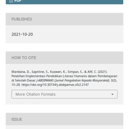
PDF
PUBLISHED
2021-10-20
HOW TO CITE
Mardiana, D., Sapriline, S., Kuswari, K., Simpun, S., & Afif, C. (2021).
Pelatihan Implementasi Pendidikan Literasi Humanis dalam Pembelajaran
di Sekolah Dasar.
J-ABDIPAMAS (Jurnal Pengabdian Kepada Masyarakat)
,
5
(2),
15–28. https://doi.org/10.30734/j-abdipamas.v5i2.2147
More Citation Formats
ISSUE