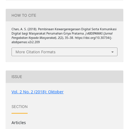
HOW TO CITE
Chan, A. S. (2018). Pembinaan Kewarganegaraan Digital Serta Komunikasi
Digital bagi Masyarakat Perumahan Griya Pratama.
J-ABDIPAMAS (Jurnal
Pengabdian Kepada Masyarakat)
,
2
(2), 35–38. https://doi.org/10.30734/j-
abdipamas.v2i2.209
More Citation Formats
ISSUE
Vol. 2 No. 2 (2018): Oktober
SECTION
Articles