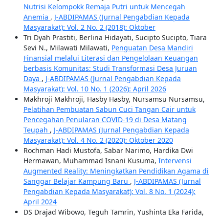
Nutrisi Kelompokk Remaja Putri untuk Mencegah
Anemia
,
J-ABDIPAMAS (Jurnal Pengabdian Kepada
Masyarakat): Vol. 2 No. 2 (2018): Oktober
Tri Dyah Prastiti, Berlina Hidayati, Sucipto Sucipto, Tiara
Sevi N., Milawati Milawati,
Penguatan Desa Mandiri
Finansial melalui Literasi dan Pengelolaan Keuangan
berbasis Komunitas: Studi Transformasi Desa Juruan
Daya
,
J-ABDIPAMAS (Jurnal Pengabdian Kepada
Masyarakat): Vol. 10 No. 1 (2026): April 2026
Makhroji Makhroji, Hasby Hasby, Nursamsu Nursamsu,
Pelatihan Pembuatan Sabun Cuci Tangan Cair untuk
Pencegahan Penularan COVID-19 di Desa Matang
Teupah
,
J-ABDIPAMAS (Jurnal Pengabdian Kepada
Masyarakat): Vol. 4 No. 2 (2020): Oktober 2020
Rochman Hadi Mustofa, Sabar Narimo, Hardika Dwi
Hermawan, Muhammad Isnani Kusuma,
Intervensi
Augmented Reality: Meningkatkan Pendidikan Agama di
Sanggar Belajar Kampung Baru
,
J-ABDIPAMAS (Jurnal
Pengabdian Kepada Masyarakat): Vol. 8 No. 1 (2024):
April 2024
DS Drajad Wibowo, Teguh Tamrin, Yushinta Eka Farida,