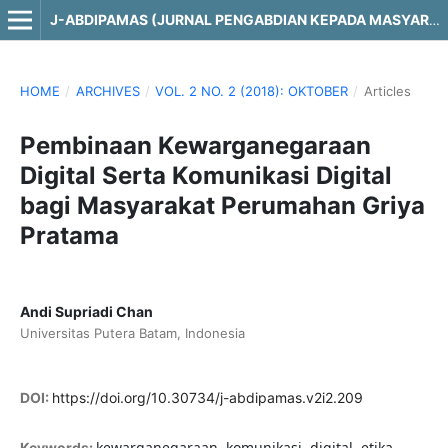
J-ABDIPAMAS (JURNAL PENGABDIAN KEPADA MASYARAKAT)
HOME
/
ARCHIVES
/
VOL. 2 NO. 2 (2018): OKTOBER
/
Articles
Pembinaan Kewarganegaraan
Digital Serta Komunikasi Digital
bagi Masyarakat Perumahan Griya
Pratama
Andi Supriadi Chan
Universitas Putera Batam, Indonesia
DOI:
https://doi.org/10.30734/j-abdipamas.v2i2.209
kewarganegaraan, komunikasi, digital, etika,
Keywords: