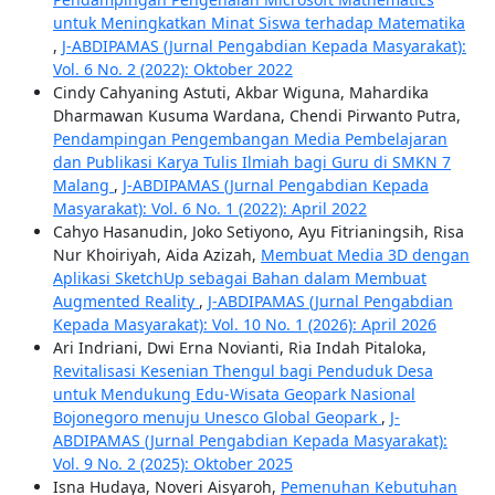
untuk Meningkatkan Minat Siswa terhadap Matematika
,
J-ABDIPAMAS (Jurnal Pengabdian Kepada Masyarakat):
Vol. 6 No. 2 (2022): Oktober 2022
Cindy Cahyaning Astuti, Akbar Wiguna, Mahardika
Dharmawan Kusuma Wardana, Chendi Pirwanto Putra,
Pendampingan Pengembangan Media Pembelajaran
dan Publikasi Karya Tulis Ilmiah bagi Guru di SMKN 7
Malang
,
J-ABDIPAMAS (Jurnal Pengabdian Kepada
Masyarakat): Vol. 6 No. 1 (2022): April 2022
Cahyo Hasanudin, Joko Setiyono, Ayu Fitrianingsih, Risa
Nur Khoiriyah, Aida Azizah,
Membuat Media 3D dengan
Aplikasi SketchUp sebagai Bahan dalam Membuat
Augmented Reality
,
J-ABDIPAMAS (Jurnal Pengabdian
Kepada Masyarakat): Vol. 10 No. 1 (2026): April 2026
Ari Indriani, Dwi Erna Novianti, Ria Indah Pitaloka,
Revitalisasi Kesenian Thengul bagi Penduduk Desa
untuk Mendukung Edu-Wisata Geopark Nasional
Bojonegoro menuju Unesco Global Geopark
,
J-
ABDIPAMAS (Jurnal Pengabdian Kepada Masyarakat):
Vol. 9 No. 2 (2025): Oktober 2025
Isna Hudaya, Noveri Aisyaroh,
Pemenuhan Kebutuhan