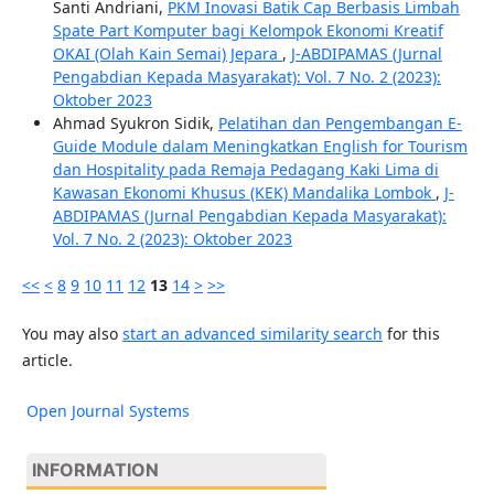
Santi Andriani,
PKM Inovasi Batik Cap Berbasis Limbah
Spate Part Komputer bagi Kelompok Ekonomi Kreatif
OKAI (Olah Kain Semai) Jepara
,
J-ABDIPAMAS (Jurnal
Pengabdian Kepada Masyarakat): Vol. 7 No. 2 (2023):
Oktober 2023
Ahmad Syukron Sidik,
Pelatihan dan Pengembangan E-
Guide Module dalam Meningkatkan English for Tourism
dan Hospitality pada Remaja Pedagang Kaki Lima di
Kawasan Ekonomi Khusus (KEK) Mandalika Lombok
,
J-
ABDIPAMAS (Jurnal Pengabdian Kepada Masyarakat):
Vol. 7 No. 2 (2023): Oktober 2023
<<
<
8
9
10
11
12
13
14
>
>>
You may also
start an advanced similarity search
for this
article.
Open Journal Systems
INFORMATION