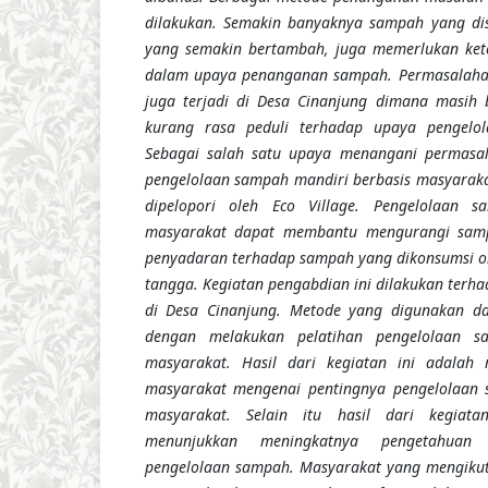
dilakukan. Semakin banyaknya sampah yang dis
yang semakin bertambah,
juga memerlukan
kete
dalam
upaya
penanganan sampah. Permasalah
juga terjadi di Desa Cinanjung dimana masih
kurang rasa peduli terhadap upaya pengelo
Sebagai salah satu upaya menangani permasa
pengelolaan sampah mandiri berbasis masyaraka
dipelopori oleh Eco Village.
Pengelolaan sa
masyarakat
dapat membantu mengurangi sam
penyadaran terhadap sampah yang dikonsumsi o
tangga. Kegiatan
pengabdian
ini dilakukan terh
di Desa Cinanjung. Metode yang digunakan da
dengan melakukan pelatihan pengelolaan s
masyarakat. Hasil dari kegiatan ini adalah
masyarakat mengenai pentingnya pengelolaan 
masyarakat.
Selain itu hasil dari kegiat
menunjukkan meningkatnya pengetahuan
pengelolaan sampah.
Masyarakat
yang mengikut