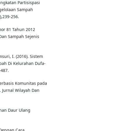
ngkatan Partisispasi
gelolaan Sampah
,239-256.
mor 81 Tahun 2012
Dan Sampah Sejenis
msuri, I. (2016). Sistem
ah Di Kelurahan Dufa-
–487.
Berbasis Komunitas pada
 Jurnal Wilayah Dan
ahan Daur Ulang
h Dengan Cara