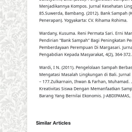
Menjadikannya Kompos. Jurnal Kesehatan Ling
85.Suwerda, Bambang. (2012). Bank Sampah (K
Penerapan). Yogyakarta: CV. Rihama Rohima.
Wardany, Kusuma. Reni Permata Sari. Erni Maria
Pendirian “Bank Sampah” Bagi Peningkatan P
Pemberdayaan Perempuan Di Margasari. Jurnal
Pengabdian Kepada Masyarakat, 4(2), 364-372.
Wardi, I N. (2011). Pengelolaan Sampah Berbas
Mengatasi Masalah Lingkungan di Bali. Jurnal B
– 177.Zulkarnain, Ihwan & Farhan, Muhamad. .
Kreativitas Siswa Dengan Memanfaatkan Sam
Barang Yang Bernilai Ekonomis. J-ABDIPAMAS, 3
Similar Articles