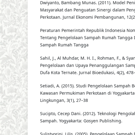
Dwiyanto, Bambang Munas. (2011). Model Peni
Masyarakat dan Penguatan Sinergi dalam Pen
Perkotaan. Jurnal Ekonomi Pembangunan, 12(2)
Peraturan Pemerintah Republik Indonesia No
Tentang Pengelolaan Sampah Rumah Tangga 
Sampah Rumah Tangga
Sahil, J., Al Muhdar, M. H. I., Rohman, F., & Sya
Pengelolaan dan Upaya Penanggulangan Samp
Dufa Kota Ternate. Jurnal Bioedukasi, 4(2), 478
Setiadi, A. (2015). Studi Pengelolaan Sampah 
Kawasan Permukiman Perkotaan di Yogyakarta.
Lingkungan, 3(1), 27–38
Sucipto, Cecep Dani. (2012). Teknologi Pengol
Sampah. Yogyakarta: Gosyen Publishing.
Sulistyorini, Lilis. (2005). Pengelolaan Sampa