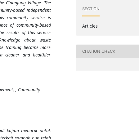
he Cinanjung Village.
The
SECTION
munity-based independent
this
community service
is
ance of community-based
Articles
 results of this service
 knowledge about waste
he training became more
CITATION CHECK
a cleaner and healthier
ement, , Community
di kajian menarik untuk
terkait sampah pun telah