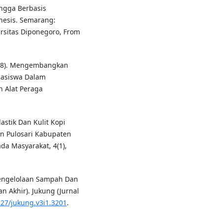
ngga Berbasis
Thesis. Semarang:
rsitas Diponegoro, From
2018). Mengembangkan
hasiswa Dalam
 Alat Peraga
astik Dan Kulit Kopi
an Pulosari Kabupaten
da Masyarakat, 4(1),
 Pengelolaan Sampah Dan
 Akhir). Jukung (Jurnal
527/jukung.v3i1.3201
.