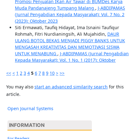
Promosi Penjualan IKan Air Tawar di BUMDes Karya
Muda Pandanajeng Tumpang Malang
,
J-ABDIPAMAS
(Jurnal Pengabdian Kepada Masyarakat): Vol. 7 No. 2
(2023): Oktober 2023
Siti Ermawati, Taufiq Hidayat, Ima Isnaini Taufiqur
Rohmah, Fitri Nurdianingsih, Ali Mujahidin,
DAUR
ULANG BOTOL BEKAS MENJADI PIGGY BANKS UNTUK
MENGASAH KREATIVITAS DAN MEMOTIVASI SISWA
UNTUK MENABUNG
,
J-ABDIPAMAS (Jurnal Pengabdian
Kepada Masyarakat): Vol. 1 No. 1 (2017): Oktober
<<
<
1
2
3
4
5
6
7
8
9
10
>
>>
You may also
start an advanced similarity search
for this
article.
Open Journal Systems
INFORMATION
For Readers