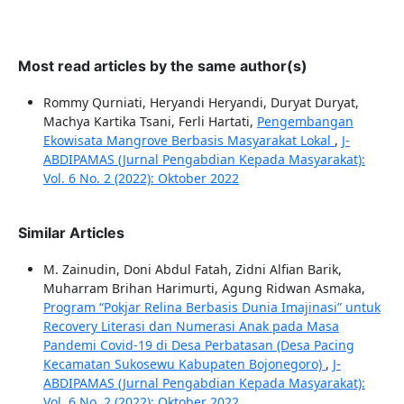
Most read articles by the same author(s)
Rommy Qurniati, Heryandi Heryandi, Duryat Duryat,
Machya Kartika Tsani, Ferli Hartati,
Pengembangan
Ekowisata Mangrove Berbasis Masyarakat Lokal
,
J-
ABDIPAMAS (Jurnal Pengabdian Kepada Masyarakat):
Vol. 6 No. 2 (2022): Oktober 2022
Similar Articles
M. Zainudin, Doni Abdul Fatah, Zidni Alfian Barik,
Muharram Brihan Harimurti, Agung Ridwan Asmaka,
Program “Pokjar Relina Berbasis Dunia Imajinasi” untuk
Recovery Literasi dan Numerasi Anak pada Masa
Pandemi Covid-19 di Desa Perbatasan (Desa Pacing
Kecamatan Sukosewu Kabupaten Bojonegoro)
,
J-
ABDIPAMAS (Jurnal Pengabdian Kepada Masyarakat):
Vol. 6 No. 2 (2022): Oktober 2022