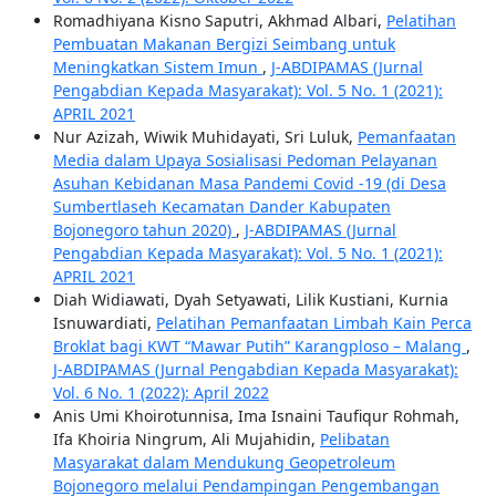
Romadhiyana Kisno Saputri, Akhmad Albari,
Pelatihan
Pembuatan Makanan Bergizi Seimbang untuk
Meningkatkan Sistem Imun
,
J-ABDIPAMAS (Jurnal
Pengabdian Kepada Masyarakat): Vol. 5 No. 1 (2021):
APRIL 2021
Nur Azizah, Wiwik Muhidayati, Sri Luluk,
Pemanfaatan
Media dalam Upaya Sosialisasi Pedoman Pelayanan
Asuhan Kebidanan Masa Pandemi Covid -19 (di Desa
Sumbertlaseh Kecamatan Dander Kabupaten
Bojonegoro tahun 2020)
,
J-ABDIPAMAS (Jurnal
Pengabdian Kepada Masyarakat): Vol. 5 No. 1 (2021):
APRIL 2021
Diah Widiawati, Dyah Setyawati, Lilik Kustiani, Kurnia
Isnuwardiati,
Pelatihan Pemanfaatan Limbah Kain Perca
Broklat bagi KWT “Mawar Putih” Karangploso – Malang
,
J-ABDIPAMAS (Jurnal Pengabdian Kepada Masyarakat):
Vol. 6 No. 1 (2022): April 2022
Anis Umi Khoirotunnisa, Ima Isnaini Taufiqur Rohmah,
Ifa Khoiria Ningrum, Ali Mujahidin,
Pelibatan
Masyarakat dalam Mendukung Geopetroleum
Bojonegoro melalui Pendampingan Pengembangan