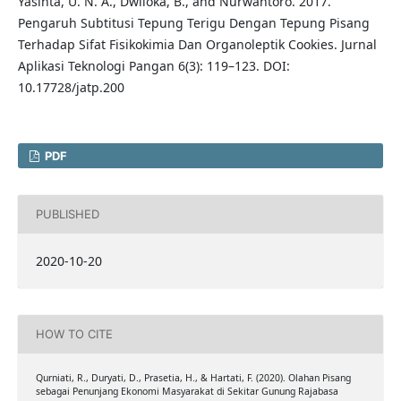
Yasinta, U. N. A., Dwiloka, B., and Nurwantoro. 2017.
Pengaruh Subtitusi Tepung Terigu Dengan Tepung Pisang
Terhadap Sifat Fisikokimia Dan Organoleptik Cookies. Jurnal
Aplikasi Teknologi Pangan 6(3): 119–123. DOI:
10.17728/jatp.200
PDF
PUBLISHED
2020-10-20
HOW TO CITE
Qurniati, R., Duryati, D., Prasetia, H., & Hartati, F. (2020). Olahan Pisang
sebagai Penunjang Ekonomi Masyarakat di Sekitar Gunung Rajabasa