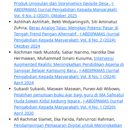
Produk Unggulan dan Storynomics Geosite Desa
,
J-
ABDIPAMAS (Jurnal Pengabdian Kepada Masyarakat):
Vol. 9 No. 2 (2025): Oktober 2025
Ashlihah Ashlihah, Bekti Widyaningsih, Siti Aminatuz
Zuhria,
Beras Analog Talas: Mengkaji Potensi Pasar di
Tengah Trend Pangan Alternatif
,
J-ABDIPAMAS (Jurnal
Pengabdian Kepada Masyarakat): Vol. 8 No. 2 (2024):
Oktober 2024
Rochman Hadi Mustofa, Sabar Narimo, Hardika Dwi
Hermawan, Muhammad Isnani Kusuma,
Intervensi
Augmented Reality: Meningkatkan Pendidikan Agama di
Sanggar Belajar Kampung Baru
,
J-ABDIPAMAS (Jurnal
Pengabdian Kepada Masyarakat): Vol. 8 No. 1 (2024):
April 2024
Subaidi Subaidi, Maswan Maswan, Purwo Adi Wibowo,
Pelatihan penulisan buku ajar bagi guru di MA Safinatul
Huda Sowan Kidul Kedung Jepara
,
J-ABDIPAMAS (Jurnal
Pengabdian Kepada Masyarakat): Vol. 4 No. 1 (2020):
April 2020
Afi Rachmat Slamet, Eka Farida, Fahrurrozi Rahman,
Pendampingan Pemasaran Digital untuk Meningkatkan