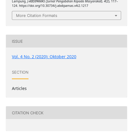
Lampung.
J-ABDIPAMAS (Jurnal Pengabdian Kepada Masyarakat)
,
4
(2), 117–
124. https://doi.org/10.30734/j-abdipamas.v4i2.1217
More Citation Formats
ISSUE
Vol. 4 No. 2 (2020): Oktober 2020
SECTION
Articles
CITATION CHECK