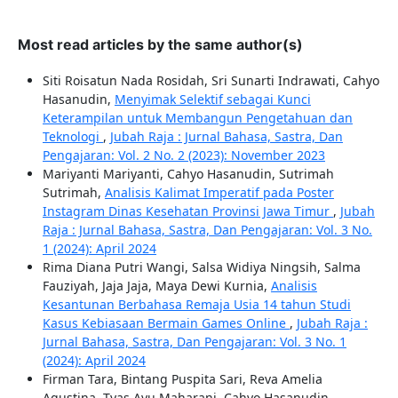
Most read articles by the same author(s)
Siti Roisatun Nada Rosidah, Sri Sunarti Indrawati, Cahyo
Hasanudin,
Menyimak Selektif sebagai Kunci
Keterampilan untuk Membangun Pengetahuan dan
Teknologi
,
Jubah Raja : Jurnal Bahasa, Sastra, Dan
Pengajaran: Vol. 2 No. 2 (2023): November 2023
Mariyanti Mariyanti, Cahyo Hasanudin, Sutrimah
Sutrimah,
Analisis Kalimat Imperatif pada Poster
Instagram Dinas Kesehatan Provinsi Jawa Timur
,
Jubah
Raja : Jurnal Bahasa, Sastra, Dan Pengajaran: Vol. 3 No.
1 (2024): April 2024
Rima Diana Putri Wangi, Salsa Widiya Ningsih, Salma
Fauziyah, Jaja Jaja, Maya Dewi Kurnia,
Analisis
Kesantunan Berbahasa Remaja Usia 14 tahun Studi
Kasus Kebiasaan Bermain Games Online
,
Jubah Raja :
Jurnal Bahasa, Sastra, Dan Pengajaran: Vol. 3 No. 1
(2024): April 2024
Firman Tara, Bintang Puspita Sari, Reva Amelia
Agustina, Tyas Ayu Maharani, Cahyo Hasanudin,