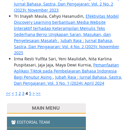
Jurnal Bahasa, Sastra, Dan Pengajaran: Vol. 2 No. 2
(2023): November 2023
Tri Inayah Maula, Cahyo Hasanudin,
Efektivitas Model
Discovery Learning berbantuan Media Website
Interaktif terhadap Keterampilan Menulis Teks
Sederhana Berisi Ungkapan Saran, Masukan, dan
Penyelesaian Masalah
,
Jubah Raja : Jurnal Bahasa,
Sastra, Dan Pengajaran: Vol. 4 No. 2 (2025): November
2025
Irma Resti Yulfita Sari, Yeni Maulidah, Nita Karlina
Puspitasari, Jaja Jaja, Maya Dewi Kurnia,
Pemanfaatan
Aplikasi Tiktok pada Pembelajaran Bahasa Indonesia
Bagi Penutur Asing
,
Jubah Raja : Jurnal Bahasa, Sastra,
Dan Pengajaran: Vol. 3 No. 1 (2024): April 2024
<<
<
1
2
3
4
5
>
>>
MAIN MENU
EDITORIAL TEAM