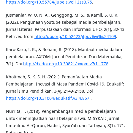
https://doi.org/10.55784/jupeis.Vol1.Iss3.75
.
Jusmaniar, W. O. N. A., Genggong, M. S., & Kamil, S. U. R.
(2022). Pengunaan youtube sebagai media pembelajaran.
Jurnal Literasi Perpustakaan dan Informasi UHO, 2(1), 32-43.
Retrived from
http://doi.org/10.52423/jlpi.v%vi%i.24109
.
Karo-Karo, I. R., & Rohani, R. (2018). Manfaat media dalam
pembelajaran. AXIOM: Jurnal Pendidikan Dan Matematika,
7(1). Doi
http://dx.doi.org/10.30821/axiom.v7i1.1778
.
Khotimah, S. K. S. H. (2021). Pemanfaatan Media
Pembelajaran, Inovasi di Masa Pandemi Covid-19. Edukatif:
Jurnal Ilmu Pendidikan, 3(4), 2149-2158. Doi
https://doi.org/10.31004/edukatif.v3i4.857
.
Nurrita, T. (2018). Pengembangan media pembelajaran
untuk meningkatkan hasil belajar siswa. MISYKAT: Jurnal
Ilmu-ilmu Al-Quran, Hadist, Syari'ah dan Tarbiyah, 3(1), 171.
Retrived from