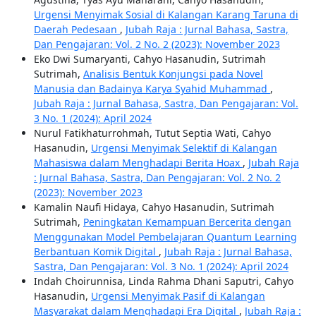
Urgensi Menyimak Sosial di Kalangan Karang Taruna di
Daerah Pedesaan
,
Jubah Raja : Jurnal Bahasa, Sastra,
Dan Pengajaran: Vol. 2 No. 2 (2023): November 2023
Eko Dwi Sumaryanti, Cahyo Hasanudin, Sutrimah
Sutrimah,
Analisis Bentuk Konjungsi pada Novel
Manusia dan Badainya Karya Syahid Muhammad
,
Jubah Raja : Jurnal Bahasa, Sastra, Dan Pengajaran: Vol.
3 No. 1 (2024): April 2024
Nurul Fatikhaturrohmah, Tutut Septia Wati, Cahyo
Hasanudin,
Urgensi Menyimak Selektif di Kalangan
Mahasiswa dalam Menghadapi Berita Hoax
,
Jubah Raja
: Jurnal Bahasa, Sastra, Dan Pengajaran: Vol. 2 No. 2
(2023): November 2023
Kamalin Naufi Hidaya, Cahyo Hasanudin, Sutrimah
Sutrimah,
Peningkatan Kemampuan Bercerita dengan
Menggunakan Model Pembelajaran Quantum Learning
Berbantuan Komik Digital
,
Jubah Raja : Jurnal Bahasa,
Sastra, Dan Pengajaran: Vol. 3 No. 1 (2024): April 2024
Indah Choirunnisa, Linda Rahma Dhani Saputri, Cahyo
Hasanudin,
Urgensi Menyimak Pasif di Kalangan
Masyarakat dalam Menghadapi Era Digital
,
Jubah Raja :