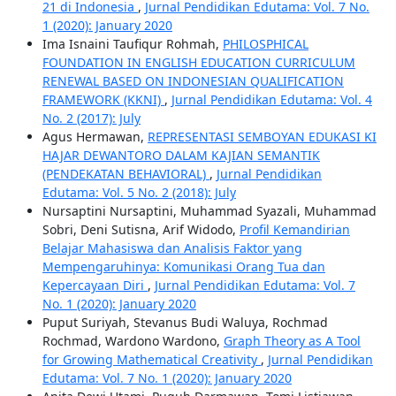
21 di Indonesia
,
Jurnal Pendidikan Edutama: Vol. 7 No.
1 (2020): January 2020
Ima Isnaini Taufiqur Rohmah,
PHILOSPHICAL
FOUNDATION IN ENGLISH EDUCATION CURRICULUM
RENEWAL BASED ON INDONESIAN QUALIFICATION
FRAMEWORK (KKNI)
,
Jurnal Pendidikan Edutama: Vol. 4
No. 2 (2017): July
Agus Hermawan,
REPRESENTASI SEMBOYAN EDUKASI KI
HAJAR DEWANTORO DALAM KAJIAN SEMANTIK
(PENDEKATAN BEHAVIORAL)
,
Jurnal Pendidikan
Edutama: Vol. 5 No. 2 (2018): July
Nursaptini Nursaptini, Muhammad Syazali, Muhammad
Sobri, Deni Sutisna, Arif Widodo,
Profil Kemandirian
Belajar Mahasiswa dan Analisis Faktor yang
Mempengaruhinya: Komunikasi Orang Tua dan
Kepercayaan Diri
,
Jurnal Pendidikan Edutama: Vol. 7
No. 1 (2020): January 2020
Puput Suriyah, Stevanus Budi Waluya, Rochmad
Rochmad, Wardono Wardono,
Graph Theory as A Tool
for Growing Mathematical Creativity
,
Jurnal Pendidikan
Edutama: Vol. 7 No. 1 (2020): January 2020