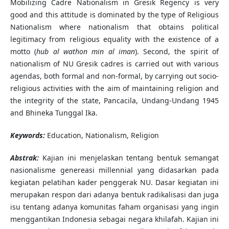
Mobilizing Cadre Nationalism in Gresik Regency is very
good and this attitude is dominated by the type of Religious
Nationalism where nationalism that obtains political
legitimacy from religious equality with the existence of a
motto (
hub al wathon min al iman
). Second, the spirit of
nationalism of NU Gresik cadres is carried out with various
agendas, both formal and non-formal, by carrying out socio-
religious activities with the aim of maintaining religion and
the integrity of the state, Pancacila, Undang-Undang 1945
and Bhineka Tunggal Ika.
Keywords:
Education, Nationalism, Religion
Abstrak:
Kajian ini menjelaskan tentang bentuk semangat
nasionalisme genereasi millennial yang didasarkan pada
kegiatan pelatihan kader penggerak NU. Dasar kegiatan ini
merupakan respon dari adanya bentuk radikalisasi dan juga
isu tentang adanya komunitas faham organisasi yang ingin
menggantikan Indonesia sebagai negara khilafah. Kajian ini