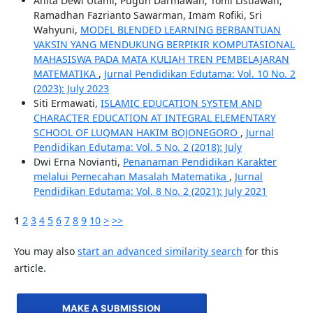
Anita Dewi Utami, Puguh Darmawan, Tomi Listiawan,
Ramadhan Fazrianto Sawarman, Imam Rofiki, Sri
Wahyuni,
MODEL BLENDED LEARNING BERBANTUAN
VAKSIN YANG MENDUKUNG BERPIKIR KOMPUTASIONAL
MAHASISWA PADA MATA KULIAH TREN PEMBELAJARAN
MATEMATIKA
,
Jurnal Pendidikan Edutama: Vol. 10 No. 2
(2023): July 2023
Siti Ermawati,
ISLAMIC EDUCATION SYSTEM AND
CHARACTER EDUCATION AT INTEGRAL ELEMENTARY
SCHOOL OF LUQMAN HAKIM BOJONEGORO
,
Jurnal
Pendidikan Edutama: Vol. 5 No. 2 (2018): July
Dwi Erna Novianti,
Penanaman Pendidikan Karakter
melalui Pemecahan Masalah Matematika
,
Jurnal
Pendidikan Edutama: Vol. 8 No. 2 (2021): July 2021
1
2
3
4
5
6
7
8
9
10
>
>>
You may also
start an advanced similarity search
for this
article.
MAKE A SUBMISSION