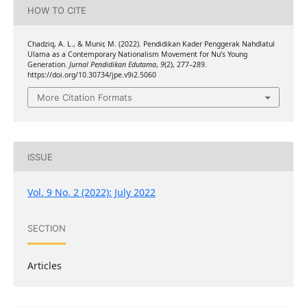
HOW TO CITE
Chadziq, A. L., & Munir, M. (2022). Pendidikan Kader Penggerak Nahdlatul
Ulama as a Contemporary Nationalism Movement for Nu’s Young
Generation.
Jurnal Pendidikan Edutama
,
9
(2), 277–289.
https://doi.org/10.30734/jpe.v9i2.5060
More Citation Formats
ISSUE
Vol. 9 No. 2 (2022): July 2022
SECTION
Articles