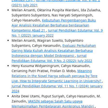
(2021): July 2021
Meilan Arsanti, Oktarina Puspita Wardani, Ida Zulaeha,
Subyantoro Subyantoro, Nas Haryati Setyaningsih,
Cahyo Hasanudin,
Kebutuhan Pengembangan Buku
Ajar Analisis Kesalahan Berbahasa berdasarkan
Kompetensi Abad 21
,
Jurnal Pendidikan Edutama: Vol. 9
No. 1 (2022): January 2022
Meilan Arsanti, Wagiran Suwito, Subyantoro
Subyantoro, Cahyo Hasanudin,
Evaluasi Perkuliahan
Daring Mata Kuliah Analisis Kesalahan Berbahasa
Indonesisa dengan Model Diskrepansi
,
Jurnal
Pendidikan Edutama: Vol. 9 No. 2 (2022): July 2022
Heny Kusuma Widyaningrum, Cahyo Hasanudin,
Cerianing Putri Pratiwi, Froilan D. Mobo,
Meaning
Relations in the Novel Harga sebuah percaya by Tere
Liye, How to Integrate Semantic Learning in University?
,
Jurnal Pendidikan Edutama: Vol. 11 No. 1 (2024): January
2024
Anita Dewi Utami, Puput Suriyah, Cahyo Hasanudin, M.
Zainudin,
VAKSIN sebagai Salah Satu upaya
Memaksimalkan Pembelajaran Asinkronus Mandiri
,