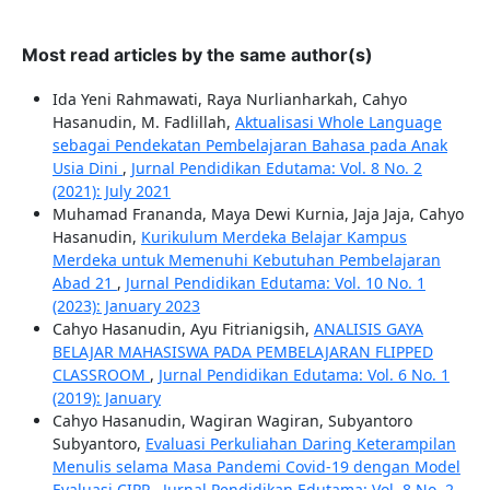
Most read articles by the same author(s)
Ida Yeni Rahmawati, Raya Nurlianharkah, Cahyo
Hasanudin, M. Fadlillah,
Aktualisasi Whole Language
sebagai Pendekatan Pembelajaran Bahasa pada Anak
Usia Dini
,
Jurnal Pendidikan Edutama: Vol. 8 No. 2
(2021): July 2021
Muhamad Frananda, Maya Dewi Kurnia, Jaja Jaja, Cahyo
Hasanudin,
Kurikulum Merdeka Belajar Kampus
Merdeka untuk Memenuhi Kebutuhan Pembelajaran
Abad 21
,
Jurnal Pendidikan Edutama: Vol. 10 No. 1
(2023): January 2023
Cahyo Hasanudin, Ayu Fitrianigsih,
ANALISIS GAYA
BELAJAR MAHASISWA PADA PEMBELAJARAN FLIPPED
CLASSROOM
,
Jurnal Pendidikan Edutama: Vol. 6 No. 1
(2019): January
Cahyo Hasanudin, Wagiran Wagiran, Subyantoro
Subyantoro,
Evaluasi Perkuliahan Daring Keterampilan
Menulis selama Masa Pandemi Covid-19 dengan Model
Evaluasi CIPP
,
Jurnal Pendidikan Edutama: Vol. 8 No. 2