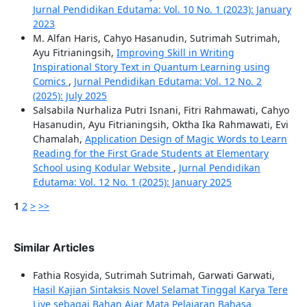
Jurnal Pendidikan Edutama: Vol. 10 No. 1 (2023): January
2023
M. Alfan Haris, Cahyo Hasanudin, Sutrimah Sutrimah,
Ayu Fitrianingsih,
Improving Skill in Writing
Inspirational Story Text in Quantum Learning using
Comics
,
Jurnal Pendidikan Edutama: Vol. 12 No. 2
(2025): July 2025
Salsabila Nurhaliza Putri Isnani, Fitri Rahmawati, Cahyo
Hasanudin, Ayu Fitrianingsih, Oktha Ika Rahmawati, Evi
Chamalah,
Application Design of Magic Words to Learn
Reading for the First Grade Students at Elementary
School using Kodular Website
,
Jurnal Pendidikan
Edutama: Vol. 12 No. 1 (2025): January 2025
1
2
>
>>
Similar Articles
Fathia Rosyida, Sutrimah Sutrimah, Garwati Garwati,
Hasil Kajian Sintaksis Novel Selamat Tinggal Karya Tere
Liye sebagai Bahan Ajar Mata Pelajaran Bahasa