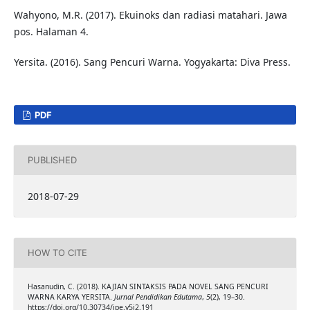
Wahyono, M.R. (2017). Ekuinoks dan radiasi matahari. Jawa
pos. Halaman 4.
Yersita. (2016). Sang Pencuri Warna. Yogyakarta: Diva Press.
PDF
PUBLISHED
2018-07-29
HOW TO CITE
Hasanudin, C. (2018). KAJIAN SINTAKSIS PADA NOVEL SANG PENCURI
WARNA KARYA YERSITA.
Jurnal Pendidikan Edutama
,
5
(2), 19–30.
https://doi.org/10.30734/jpe.v5i2.191