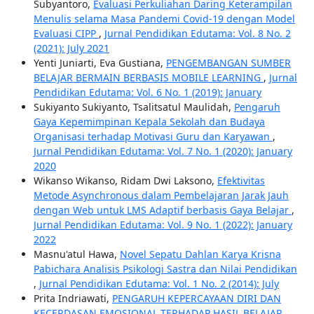
Subyantoro,
Evaluasi Perkuliahan Daring Keterampilan
Menulis selama Masa Pandemi Covid-19 dengan Model
Evaluasi CIPP
,
Jurnal Pendidikan Edutama: Vol. 8 No. 2
(2021): July 2021
Yenti Juniarti, Eva Gustiana,
PENGEMBANGAN SUMBER
BELAJAR BERMAIN BERBASIS MOBILE LEARNING
,
Jurnal
Pendidikan Edutama: Vol. 6 No. 1 (2019): January
Sukiyanto Sukiyanto, Tsalitsatul Maulidah,
Pengaruh
Gaya Kepemimpinan Kepala Sekolah dan Budaya
Organisasi terhadap Motivasi Guru dan Karyawan
,
Jurnal Pendidikan Edutama: Vol. 7 No. 1 (2020): January
2020
Wikanso Wikanso, Ridam Dwi Laksono,
Efektivitas
Metode Asynchronous dalam Pembelajaran Jarak Jauh
dengan Web untuk LMS Adaptif berbasis Gaya Belajar
,
Jurnal Pendidikan Edutama: Vol. 9 No. 1 (2022): January
2022
Masnu'atul Hawa,
Novel Sepatu Dahlan Karya Krisna
Pabichara Analisis Psikologi Sastra dan Nilai Pendidikan
,
Jurnal Pendidikan Edutama: Vol. 1 No. 2 (2014): July
Prita Indriawati,
PENGARUH KEPERCAYAAN DIRI DAN
KECERDASAN EMOSIONAL TERHADAP HASIL BELAJAR