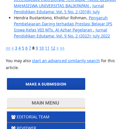
MAHASISWA UNIVERSITAS BALIKPAPAN
,
Jurnal
Pendidikan Edutama: Vol. 5 No. 2 (2018): July
Hendra Rustantono, Kholilur Rohman,
Pengaruh
Pembelajaran Daring terhadap Prestasi Belajar IPS
Siswa Kelas VIII MTs. Al Azhar Pagelaran
,
Jurnal
Pendidikan Edutama: Vol. 9 No. 2 (2022): July 2022
<<
<
3
4
5
6
7
8
9
10
11
12
>
>>
You may also
start an advanced similarity search
for this
article.
MAKE A SUBMISSION
MAIN MENU
EDITORIAL TEAM
REVIEWER