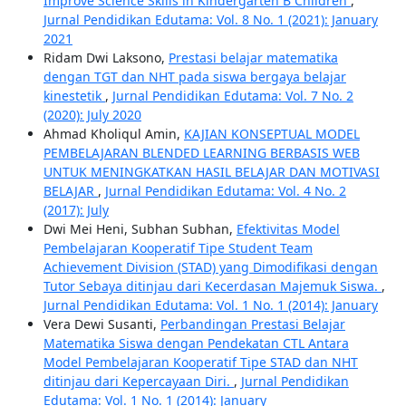
Improve Science Skills in Kindergarten B Children
,
Jurnal Pendidikan Edutama: Vol. 8 No. 1 (2021): January
2021
Ridam Dwi Laksono,
Prestasi belajar matematika
dengan TGT dan NHT pada siswa bergaya belajar
kinestetik
,
Jurnal Pendidikan Edutama: Vol. 7 No. 2
(2020): July 2020
Ahmad Kholiqul Amin,
KAJIAN KONSEPTUAL MODEL
PEMBELAJARAN BLENDED LEARNING BERBASIS WEB
UNTUK MENINGKATKAN HASIL BELAJAR DAN MOTIVASI
BELAJAR
,
Jurnal Pendidikan Edutama: Vol. 4 No. 2
(2017): July
Dwi Mei Heni, Subhan Subhan,
Efektivitas Model
Pembelajaran Kooperatif Tipe Student Team
Achievement Division (STAD) yang Dimodifikasi dengan
Tutor Sebaya ditinjau dari Kecerdasan Majemuk Siswa.
,
Jurnal Pendidikan Edutama: Vol. 1 No. 1 (2014): January
Vera Dewi Susanti,
Perbandingan Prestasi Belajar
Matematika Siswa dengan Pendekatan CTL Antara
Model Pembelajaran Kooperatif Tipe STAD dan NHT
ditinjau dari Kepercayaan Diri.
,
Jurnal Pendidikan
Edutama: Vol. 1 No. 1 (2014): January