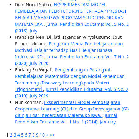
Dian Nurul Safitri,
EKSPERIMENTASI MODEL
PEMBELAJARAN PEER-TUTORING TERHADAP PRESTASI
BELAJAR MAHASISWA PROGRAM STUDI PENDIDIKAN
MATEMATIKA
,
Jurnal Pendidikan Edutama: Vol. 5 No. 2
(2018): July
Fransisca Neni Dilliati, Iskandar Wiryokusumo, Ibut
Priono Leksono,
Pengaruh Media Pembelajaran dan
Motivasi Belajar terhadap Hasil Belajar Bahasa
Indonesia SD
,
Jurnal Pendidikan Edutama: Vol. 7 No. 2
(2020): July 2020
Endang Sri Wigati,
Pengembangan Perangkat
Pembelajaran Matematika dengan Model Penemuan
Terbimbing (Discovery Learning) pada Materi
Trigonometri
,
Jurnal Pendidikan Edutama: Vol. 6 No. 2
(2019): July 2019
Nur Rohman,
Eksperimentasi Model Pembelajaran
Cooperative Learning (CL) dan Group Investigation (GI)
ditinjau dari Kecerdasan Majemuk Siswa.
,
Jurnal
Pendidikan Edutama: Vol. 1 No. 1 (2014): January
1
2
3
4
5
6
7
8
9
10
>
>>