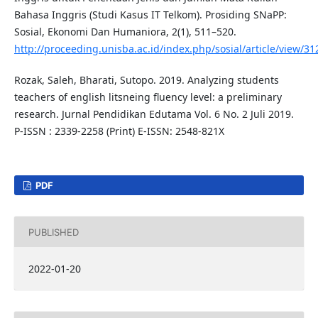
Bahasa Inggris (Studi Kasus IT Telkom). Prosiding SNaPP:
Sosial, Ekonomi Dan Humaniora, 2(1), 511–520.
http://proceeding.unisba.ac.id/index.php/sosial/article/view/31
Rozak, Saleh, Bharati, Sutopo. 2019. Analyzing students
teachers of english litsneing fluency level: a preliminary
research. Jurnal Pendidikan Edutama Vol. 6 No. 2 Juli 2019.
P-ISSN : 2339-2258 (Print) E-ISSN: 2548-821X
PDF
PUBLISHED
2022-01-20