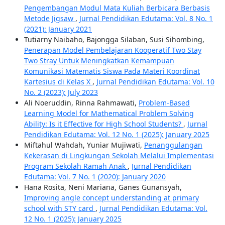
Pengembangan Modul Mata Kuliah Berbicara Berbasis
Metode Jigsaw
,
Jurnal Pendidikan Edutama: Vol. 8 No. 1
(2021): January 2021
Tutiarny Naibaho, Bajongga Silaban, Susi Sihombing,
Penerapan Model Pembelajaran Kooperatif Two Stay
Two Stray Untuk Meningkatkan Kemampuan
Komunikasi Matematis Siswa Pada Materi Koordinat
Kartesius di Kelas X
,
Jurnal Pendidikan Edutama: Vol. 10
No. 2 (2023): July 2023
Ali Noeruddin, Rinna Rahmawati,
Problem-Based
Learning Model for Mathematical Problem Solving
Ability: Is it Effective for High School Students?
,
Jurnal
Pendidikan Edutama: Vol. 12 No. 1 (2025): January 2025
Miftahul Wahdah, Yuniar Mujiwati,
Penanggulangan
Kekerasan di Lingkungan Sekolah Melalui Implementasi
Program Sekolah Ramah Anak
,
Jurnal Pendidikan
Edutama: Vol. 7 No. 1 (2020): January 2020
Hana Rosita, Neni Mariana, Ganes Gunansyah,
Improving angle concept understanding at primary
school with STY card
,
Jurnal Pendidikan Edutama: Vol.
12 No. 1 (2025): January 2025