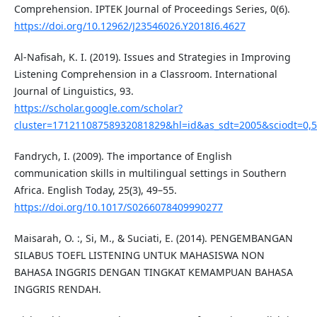
Comprehension. IPTEK Journal of Proceedings Series, 0(6).
https://doi.org/10.12962/J23546026.Y2018I6.4627
Al-Nafisah, K. I. (2019). Issues and Strategies in Improving
Listening Comprehension in a Classroom. International
Journal of Linguistics, 93.
https://scholar.google.com/scholar?
cluster=17121108758932081829&hl=id&as_sdt=2005&sciodt=0,5
Fandrych, I. (2009). The importance of English
communication skills in multilingual settings in Southern
Africa. English Today, 25(3), 49–55.
https://doi.org/10.1017/S0266078409990277
Maisarah, O. :, Si, M., & Suciati, E. (2014). PENGEMBANGAN
SILABUS TOEFL LISTENING UNTUK MAHASISWA NON
BAHASA INGGRIS DENGAN TINGKAT KEMAMPUAN BAHASA
INGGRIS RENDAH.