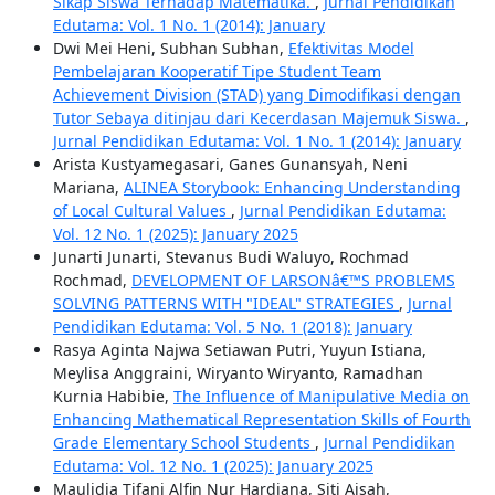
Sikap Siswa Terhadap Matematika.
,
Jurnal Pendidikan
Edutama: Vol. 1 No. 1 (2014): January
Dwi Mei Heni, Subhan Subhan,
Efektivitas Model
Pembelajaran Kooperatif Tipe Student Team
Achievement Division (STAD) yang Dimodifikasi dengan
Tutor Sebaya ditinjau dari Kecerdasan Majemuk Siswa.
,
Jurnal Pendidikan Edutama: Vol. 1 No. 1 (2014): January
Arista Kustyamegasari, Ganes Gunansyah, Neni
Mariana,
ALINEA Storybook: Enhancing Understanding
of Local Cultural Values
,
Jurnal Pendidikan Edutama:
Vol. 12 No. 1 (2025): January 2025
Junarti Junarti, Stevanus Budi Waluyo, Rochmad
Rochmad,
DEVELOPMENT OF LARSONâ€™S PROBLEMS
SOLVING PATTERNS WITH "IDEAL" STRATEGIES
,
Jurnal
Pendidikan Edutama: Vol. 5 No. 1 (2018): January
Rasya Aginta Najwa Setiawan Putri, Yuyun Istiana,
Meylisa Anggraini, Wiryanto Wiryanto, Ramadhan
Kurnia Habibie,
The Influence of Manipulative Media on
Enhancing Mathematical Representation Skills of Fourth
Grade Elementary School Students
,
Jurnal Pendidikan
Edutama: Vol. 12 No. 1 (2025): January 2025
Maulidia Tifani Alfin Nur Hardiana, Siti Aisah,