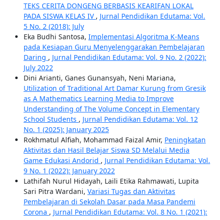
TEKS CERITA DONGENG BERBASIS KEARIFAN LOKAL
PADA SISWA KELAS IV
,
Jurnal Pendidikan Edutama: Vol.
5 No. 2 (2018): July
Eka Budhi Santosa,
Implementasi Algoritma K-Means
pada Kesiapan Guru Menyelenggarakan Pembelajaran
Daring
,
Jurnal Pendidikan Edutama: Vol. 9 No. 2 (2022):
July 2022
Dini Arianti, Ganes Gunansyah, Neni Mariana,
Utilization of Traditional Art Damar Kurung from Gresik
as A Mathematics Learning Media to Improve
Understanding of The Volume Concept in Elementary
School Students
,
Jurnal Pendidikan Edutama: Vol. 12
No. 1 (2025): January 2025
Rokhmatul Alfiah, Mohammad Faizal Amir,
Peningkatan
Aktivitas dan Hasil Belajar Siswa SD Melalui Media
Game Edukasi Andorid
,
Jurnal Pendidikan Edutama: Vol.
9 No. 1 (2022): January 2022
Lathifah Nurul Hidayah, Laili Etika Rahmawati, Lupita
Sari Pitra Wardani,
Variasi Tugas dan Aktivitas
Pembelajaran di Sekolah Dasar pada Masa Pandemi
Corona
,
Jurnal Pendidikan Edutama: Vol. 8 No. 1 (2021):