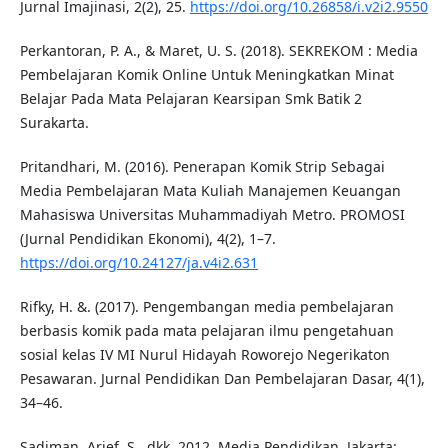
Jurnal Imajinasi, 2(2), 25.
https://doi.org/10.26858/i.v2i2.9550
Perkantoran, P. A., & Maret, U. S. (2018). SEKREKOM : Media
Pembelajaran Komik Online Untuk Meningkatkan Minat
Belajar Pada Mata Pelajaran Kearsipan Smk Batik 2
Surakarta.
Pritandhari, M. (2016). Penerapan Komik Strip Sebagai
Media Pembelajaran Mata Kuliah Manajemen Keuangan
Mahasiswa Universitas Muhammadiyah Metro. PROMOSI
(Jurnal Pendidikan Ekonomi), 4(2), 1–7.
https://doi.org/10.24127/ja.v4i2.631
Rifky, H. &. (2017). Pengembangan media pembelajaran
berbasis komik pada mata pelajaran ilmu pengetahuan
sosial kelas IV MI Nurul Hidayah Roworejo Negerikaton
Pesawaran. Jurnal Pendidikan Dan Pembelajaran Dasar, 4(1),
34–46.
Sadiman, Arief. S., dkk. 2012. Media Pendidikan. Jakarta: