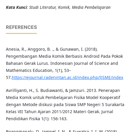
Kat
a Kunci
: Studi Literatur, Komik, Media Pembelajaran
REFERENCES
Anesia, R., Anggoro, B. ., & Gunawan, I. (2018).
Pengembangan Media Komik Berbasis Android Pada Pokok
Bahasan Gerak Lurus. Indonesian Journal of Science and
Mathematics Education, 1(1), 53–
57.
https://ejournal.radenintan.ac.id/index.php/IJSME/index
Avrilliyanti, H., S. Budiawanti, & Jamzuri. 2013. Penerapan
Media Komik untuk Pembelajaran Fisika Model Kooperatif
dengan Metode diskusi pada Siswa SMP Negeri 5 Surakarta
Kelas VII Tahun Ajaran 2011/2012 Materi Gerak. Jurnal
Pendidikan Fisika 1(1): 156-163.
Boangmanalu, D., Jampel, I. N., & Suwatra, I. I. W. (2018).