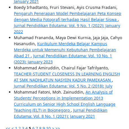
January 2021
Boedy Irhadtanto, Fruri Stevani, Ayis Crusma Fradani,
Pengaruh Penerapan Model Pembelajaran Peta Konsep
dengan Media Fotografi terhadap Hasil Belajar Siswa
,
Jurnal Pendidikan Edutama: Vol. 9 No. 1 (2022): January
2022
Muhamad Frananda, Maya Dewi Kurnia, Jaja Jaja, Cahyo
Hasanudin,
Kurikulum Merdeka Belajar Kampus
Merdeka untuk Memenuhi Kebutuhan Pembelajaran
Abad 21
,
Jurnal Pendidikan Edutama: Vol. 10 No. 1
(2023): January 2023
Mohammad Amiruddin, Chairul Fajar Tafrilyanto,
TEACHER-STUDENT CLOSENESS IN LEARNING ENGLISH
AT SMK NADHLATUN NASYIIN KADUR PAMEKASAN
,
Jurnal Pendidikan Edutama: Vol. 5 No. 2 (2018): July
Mohammad Fatoni, Moh. Zainuddin,
An Analysis of
Students’ Perceptions in Implementation 2013
Curriculum on Senior High School English Language
Teaching (ELT) in Bojonegoro
,
Jurnal Pendidikan
Edutama: Vol. 8 No. 1 (2021): January 2021
<<
<
1
2
3
4
5
6
7
8
9
10
>
>>