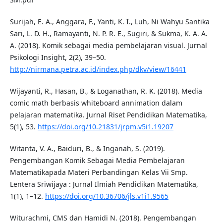
Surijah, E. A., Anggara, F., Yanti, K. I., Luh, Ni Wahyu Santika
Sari, L. D. H., Ramayanti, N. P. R. E., Sugiri, & Sukma, K. A. A.
A. (2018). Komik sebagai media pembelajaran visual. Jurnal
Psikologi Insight, 2(2), 39–50.
http://nirmana.petra.ac.id/index.php/dkv/view/16441
Wijayanti, R., Hasan, B., & Loganathan, R. K. (2018). Media
comic math berbasis whiteboard annimation dalam
pelajaran matematika. Jurnal Riset Pendidikan Matematika,
5(1), 53.
https://doi.org/10.21831/jrpm.v5i1.19207
Witanta, V. A., Baiduri, B., & Inganah, S. (2019).
Pengembangan Komik Sebagai Media Pembelajaran
Matematikapada Materi Perbandingan Kelas Vii Smp.
Lentera Sriwijaya : Jurnal Ilmiah Pendidikan Matematika,
1(1), 1–12.
https://doi.org/10.36706/jls.v1i1.9565
Witurachmi, CMS dan Hamidi N. (2018). Pengembangan