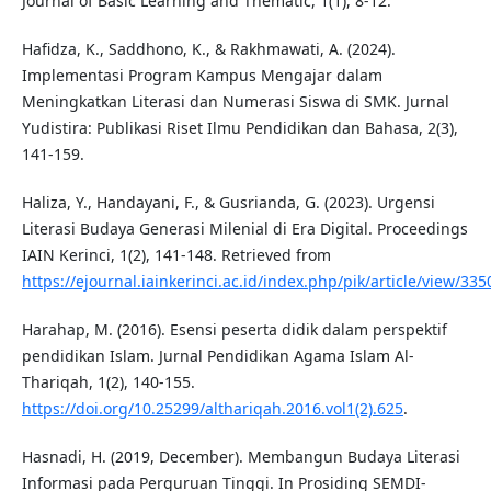
Journal of Basic Learning and Thematic, 1(1), 8-12.
Hafidza, K., Saddhono, K., & Rakhmawati, A. (2024).
Implementasi Program Kampus Mengajar dalam
Meningkatkan Literasi dan Numerasi Siswa di SMK. Jurnal
Yudistira: Publikasi Riset Ilmu Pendidikan dan Bahasa, 2(3),
141-159.
Haliza, Y., Handayani, F., & Gusrianda, G. (2023). Urgensi
Literasi Budaya Generasi Milenial di Era Digital. Proceedings
IAIN Kerinci, 1(2), 141-148. Retrieved from
https://ejournal.iainkerinci.ac.id/index.php/pik/article/view/335
Harahap, M. (2016). Esensi peserta didik dalam perspektif
pendidikan Islam. Jurnal Pendidikan Agama Islam Al-
Thariqah, 1(2), 140-155.
https://doi.org/10.25299/althariqah.2016.vol1(2).625
.
Hasnadi, H. (2019, December). Membangun Budaya Literasi
Informasi pada Perguruan Tinggi. In Prosiding SEMDI-