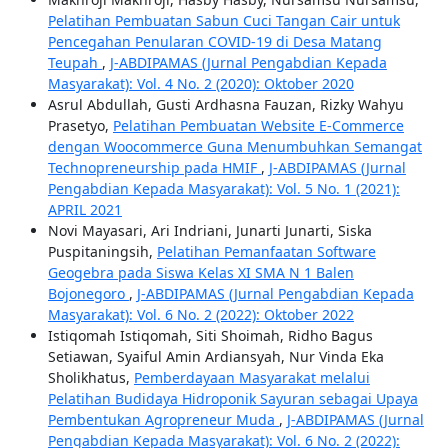
Pelatihan Pembuatan Sabun Cuci Tangan Cair untuk
Pencegahan Penularan COVID-19 di Desa Matang
Teupah
,
J-ABDIPAMAS (Jurnal Pengabdian Kepada
Masyarakat): Vol. 4 No. 2 (2020): Oktober 2020
Asrul Abdullah, Gusti Ardhasna Fauzan, Rizky Wahyu
Prasetyo,
Pelatihan Pembuatan Website E-Commerce
dengan Woocommerce Guna Menumbuhkan Semangat
Technopreneurship pada HMIF
,
J-ABDIPAMAS (Jurnal
Pengabdian Kepada Masyarakat): Vol. 5 No. 1 (2021):
APRIL 2021
Novi Mayasari, Ari Indriani, Junarti Junarti, Siska
Puspitaningsih,
Pelatihan Pemanfaatan Software
Geogebra pada Siswa Kelas XI SMA N 1 Balen
Bojonegoro
,
J-ABDIPAMAS (Jurnal Pengabdian Kepada
Masyarakat): Vol. 6 No. 2 (2022): Oktober 2022
Istiqomah Istiqomah, Siti Shoimah, Ridho Bagus
Setiawan, Syaiful Amin Ardiansyah, Nur Vinda Eka
Sholikhatus,
Pemberdayaan Masyarakat melalui
Pelatihan Budidaya Hidroponik Sayuran sebagai Upaya
Pembentukan Agropreneur Muda
,
J-ABDIPAMAS (Jurnal
Pengabdian Kepada Masyarakat): Vol. 6 No. 2 (2022):