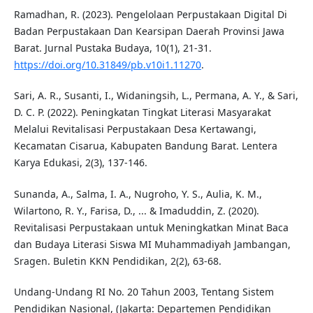
Ramadhan, R. (2023). Pengelolaan Perpustakaan Digital Di
Badan Perpustakaan Dan Kearsipan Daerah Provinsi Jawa
Barat. Jurnal Pustaka Budaya, 10(1), 21-31.
https://doi.org/10.31849/pb.v10i1.11270
.
Sari, A. R., Susanti, I., Widaningsih, L., Permana, A. Y., & Sari,
D. C. P. (2022). Peningkatan Tingkat Literasi Masyarakat
Melalui Revitalisasi Perpustakaan Desa Kertawangi,
Kecamatan Cisarua, Kabupaten Bandung Barat. Lentera
Karya Edukasi, 2(3), 137-146.
Sunanda, A., Salma, I. A., Nugroho, Y. S., Aulia, K. M.,
Wilartono, R. Y., Farisa, D., ... & Imaduddin, Z. (2020).
Revitalisasi Perpustakaan untuk Meningkatkan Minat Baca
dan Budaya Literasi Siswa MI Muhammadiyah Jambangan,
Sragen. Buletin KKN Pendidikan, 2(2), 63-68.
Undang-Undang RI No. 20 Tahun 2003, Tentang Sistem
Pendidikan Nasional, (Jakarta: Departemen Pendidikan