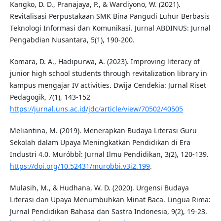
Kangko, D. D., Pranajaya, P., & Wardiyono, W. (2021).
Revitalisasi Perpustakaan SMK Bina Pangudi Luhur Berbasis
Teknologi Informasi dan Komunikasi. Jurnal ABDINUS: Jurnal
Pengabdian Nusantara, 5(1), 190-200.
Komara, D. A., Hadipurwa, A. (2023). Improving literacy of
junior high school students through revitalization library in
kampus mengajar IV activities. Dwija Cendekia: Jurnal Riset
Pedagogik, 7(1), 143-152
https://jurnal.uns.ac.id/jdc/article/view/70502/40505
Meliantina, M. (2019). Menerapkan Budaya Literasi Guru
Sekolah dalam Upaya Meningkatkan Pendidikan di Era
Industri 4.0. Muróbbî: Jurnal Ilmu Pendidikan, 3(2), 120-139.
https://doi.org/10.52431/murobbi.v3i2.199
.
Mulasih, M., & Hudhana, W. D. (2020). Urgensi Budaya
Literasi dan Upaya Menumbuhkan Minat Baca. Lingua Rima:
Jurnal Pendidikan Bahasa dan Sastra Indonesia, 9(2), 19-23.