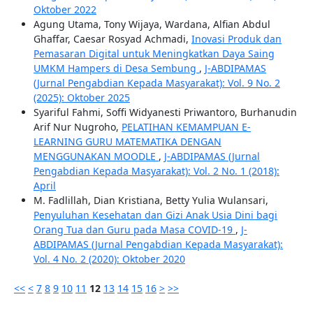
Oktober 2022
Agung Utama, Tony Wijaya, Wardana, Alfian Abdul
Ghaffar, Caesar Rosyad Achmadi,
Inovasi Produk dan
Pemasaran Digital untuk Meningkatkan Daya Saing
UMKM Hampers di Desa Sembung
,
J-ABDIPAMAS
(Jurnal Pengabdian Kepada Masyarakat): Vol. 9 No. 2
(2025): Oktober 2025
Syariful Fahmi, Soffi Widyanesti Priwantoro, Burhanudin
Arif Nur Nugroho,
PELATIHAN KEMAMPUAN E-
LEARNING GURU MATEMATIKA DENGAN
MENGGUNAKAN MOODLE
,
J-ABDIPAMAS (Jurnal
Pengabdian Kepada Masyarakat): Vol. 2 No. 1 (2018):
April
M. Fadlillah, Dian Kristiana, Betty Yulia Wulansari,
Penyuluhan Kesehatan dan Gizi Anak Usia Dini bagi
Orang Tua dan Guru pada Masa COVID-19
,
J-
ABDIPAMAS (Jurnal Pengabdian Kepada Masyarakat):
Vol. 4 No. 2 (2020): Oktober 2020
<<
<
7
8
9
10
11
12
13
14
15
16
>
>>