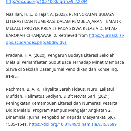
http://dx.doi.org/10.31000/lgrm.v9i2.2894
.
Nazillah, H. I., & Fajar, A. (2023). PENINGKATAN BUDAYA
LITERASI DAN NUMERASI DALAM PEMBELAJARAN TEMATIK
MELALUI PROYEK KREATIF PADA SISWA KELAS V DI MI AL-
BAROKAH CIHANJAWAR. 2. Retrieved from
https://jurnal2.isi-
dps.ac.id/index.php/abdiwidya
Pradana, F. A. (2020). Pengaruh Budaya Literasi Sekolah
Melalui Pemanfaatan Sudut Baca Terhadap Minat Membaca
Siswa di Sekolah Dasar. Jurnal Pendidikan dan Konseling,
81-85.
Rachman, B. A. R., Firyalita Sarah Fidaus, Nurul Lailatul
Mufidah, Halimatus Sadiyah, & Ifit Novita Sari. (2021).
Peningkatan Kemampuan Literasi dan Numerasi Peserta
Didik Melalui Program Kampus Mengajar Angkatan 2.
Dinamisia : Jurnal Pengabdian Kepada Masyarakat, 5(6),
1535–1541.
https://doi.org/10.31849/dinamisia.v5i6.8589