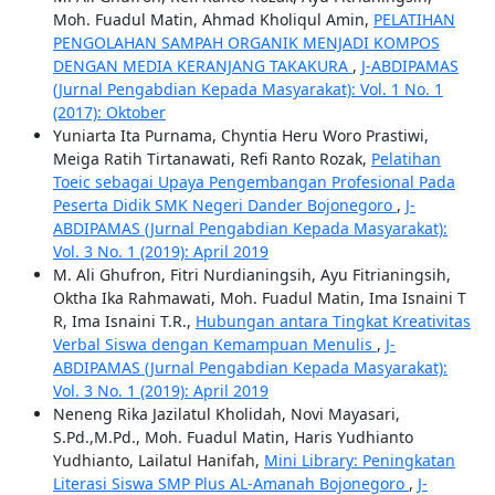
Moh. Fuadul Matin, Ahmad Kholiqul Amin,
PELATIHAN
PENGOLAHAN SAMPAH ORGANIK MENJADI KOMPOS
DENGAN MEDIA KERANJANG TAKAKURA
,
J-ABDIPAMAS
(Jurnal Pengabdian Kepada Masyarakat): Vol. 1 No. 1
(2017): Oktober
Yuniarta Ita Purnama, Chyntia Heru Woro Prastiwi,
Meiga Ratih Tirtanawati, Refi Ranto Rozak,
Pelatihan
Toeic sebagai Upaya Pengembangan Profesional Pada
Peserta Didik SMK Negeri Dander Bojonegoro
,
J-
ABDIPAMAS (Jurnal Pengabdian Kepada Masyarakat):
Vol. 3 No. 1 (2019): April 2019
M. Ali Ghufron, Fitri Nurdianingsih, Ayu Fitrianingsih,
Oktha Ika Rahmawati, Moh. Fuadul Matin, Ima Isnaini T
R, Ima Isnaini T.R.,
Hubungan antara Tingkat Kreativitas
Verbal Siswa dengan Kemampuan Menulis
,
J-
ABDIPAMAS (Jurnal Pengabdian Kepada Masyarakat):
Vol. 3 No. 1 (2019): April 2019
Neneng Rika Jazilatul Kholidah, Novi Mayasari,
S.Pd.,M.Pd., Moh. Fuadul Matin, Haris Yudhianto
Yudhianto, Lailatul Hanifah,
Mini Library: Peningkatan
Literasi Siswa SMP Plus AL-Amanah Bojonegoro
,
J-