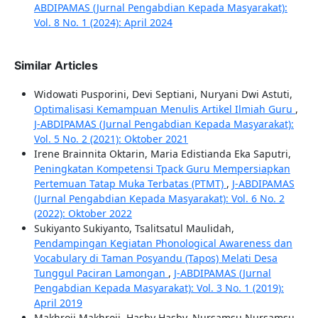
ABDIPAMAS (Jurnal Pengabdian Kepada Masyarakat):
Vol. 8 No. 1 (2024): April 2024
Similar Articles
Widowati Pusporini, Devi Septiani, Nuryani Dwi Astuti,
Optimalisasi Kemampuan Menulis Artikel Ilmiah Guru
,
J-ABDIPAMAS (Jurnal Pengabdian Kepada Masyarakat):
Vol. 5 No. 2 (2021): Oktober 2021
Irene Brainnita Oktarin, Maria Edistianda Eka Saputri,
Peningkatan Kompetensi Tpack Guru Mempersiapkan
Pertemuan Tatap Muka Terbatas (PTMT)
,
J-ABDIPAMAS
(Jurnal Pengabdian Kepada Masyarakat): Vol. 6 No. 2
(2022): Oktober 2022
Sukiyanto Sukiyanto, Tsalitsatul Maulidah,
Pendampingan Kegiatan Phonological Awareness dan
Vocabulary di Taman Posyandu (Tapos) Melati Desa
Tunggul Paciran Lamongan
,
J-ABDIPAMAS (Jurnal
Pengabdian Kepada Masyarakat): Vol. 3 No. 1 (2019):
April 2019
Makhroji Makhroji, Hasby Hasby, Nursamsu Nursamsu,