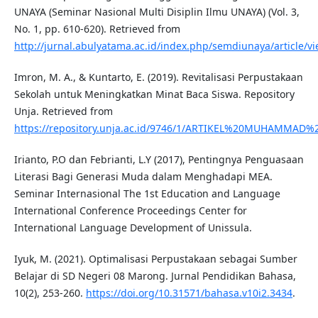
UNAYA (Seminar Nasional Multi Disiplin Ilmu UNAYA) (Vol. 3,
No. 1, pp. 610-620). Retrieved from
http://jurnal.abulyatama.ac.id/index.php/semdiunaya/article/v
Imron, M. A., & Kuntarto, E. (2019). Revitalisasi Perpustakaan
Sekolah untuk Meningkatkan Minat Baca Siswa. Repository
Unja. Retrieved from
https://repository.unja.ac.id/9746/1/ARTIKEL%20MUHAMMAD
Irianto, P.O dan Febrianti, L.Y (2017), Pentingnya Penguasaan
Literasi Bagi Generasi Muda dalam Menghadapi MEA.
Seminar Internasional The 1st Education and Language
International Conference Proceedings Center for
International Language Development of Unissula.
Iyuk, M. (2021). Optimalisasi Perpustakaan sebagai Sumber
Belajar di SD Negeri 08 Marong. Jurnal Pendidikan Bahasa,
10(2), 253-260.
https://doi.org/10.31571/bahasa.v10i2.3434
.