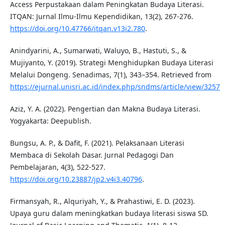
Access Perpustakaan dalam Peningkatan Budaya Literasi.
ITQAN: Jurnal Ilmu-Ilmu Kependidikan, 13(2), 267-276.
https://doi.org/10.47766/itqan.v13i2.780
.
Anindyarini, A., Sumarwati, Waluyo, B., Hastuti, S., &
Mujiyanto, Y. (2019). Strategi Menghidupkan Budaya Literasi
Melalui Dongeng. Senadimas, 7(1), 343–354. Retrieved from
https://ejurnal.unisri.ac.id/index.php/sndms/article/view/3257
Aziz, Y. A. (2022). Pengertian dan Makna Budaya Literasi.
Yogyakarta: Deepublish.
Bungsu, A. P., & Dafit, F. (2021). Pelaksanaan Literasi
Membaca di Sekolah Dasar. Jurnal Pedagogi Dan
Pembelajaran, 4(3), 522-527.
https://doi.org/10.23887/jp2.v4i3.40796
.
Firmansyah, R., Alquriyah, Y., & Prahastiwi, E. D. (2023).
Upaya guru dalam meningkatkan budaya literasi siswa SD.