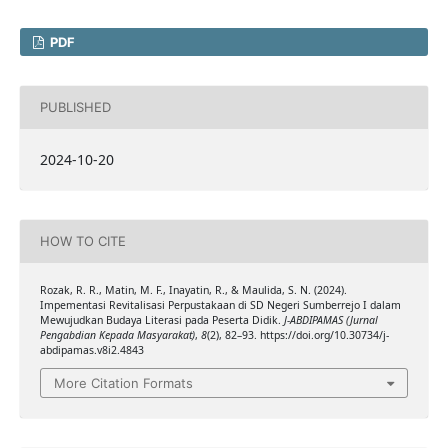
PDF
PUBLISHED
2024-10-20
HOW TO CITE
Rozak, R. R., Matin, M. F., Inayatin, R., & Maulida, S. N. (2024).
Impementasi Revitalisasi Perpustakaan di SD Negeri Sumberrejo I dalam
Mewujudkan Budaya Literasi pada Peserta Didik.
J-ABDIPAMAS (Jurnal
Pengabdian Kepada Masyarakat)
,
8
(2), 82–93. https://doi.org/10.30734/j-
abdipamas.v8i2.4843
More Citation Formats