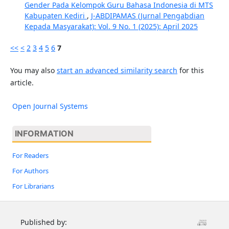
Gender Pada Kelompok Guru Bahasa Indonesia di MTS
Kabupaten Kediri
,
J-ABDIPAMAS (Jurnal Pengabdian
Kepada Masyarakat): Vol. 9 No. 1 (2025): April 2025
<<
<
2
3
4
5
6
7
You may also
start an advanced similarity search
for this
article.
Open Journal Systems
INFORMATION
For Readers
For Authors
For Librarians
Published by: