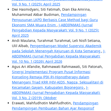
Vol. 9 No. 1 (2025): April 2025
Dwi Hasmidyani, Siti Fatimah, Dian Eka Amrina,
Muhammad Akbar Budiman,
Pendampingan
Penyusunan LKPD Berbasis Case Method bagi Guru
Ekonomi SMA Muara Enim
,
J-ABDIPAMAS (Jurnal
Pengabdian Kepada Masyarakat): Vol. 9 No. 1 (2025):
April 2025
Andi Maulana, Turahmat Turahmat, Leli Nisfi Setiana,
Ulil Albab,
Pengembangan Model Supervisi Akademik
pada Sekolah Menengah Kejuruan di Kota Semarang
,
J-
ABDIPAMAS (Jurnal Pengabdian Kepada Masyarakat):
Vol. 10 No. 1 (2026): April 2026
Agus Ari Afandie, Rahmawati Rahmawati, Siti Patonah,
Sinergi Implementasi Program Pusat Informasi
Konseling Remaja (PIK-R)-Hipnotherapy dalam
Menangani Triad KRR (HIV-AIDS, Napza, Seksualitas) di
Kecamatan Gayam, Kabupaten Bojonegoro
,
J-
ABDIPAMAS (Jurnal Pengabdian Kepada Masyarakat):
Vol. 3 No. 2 (2019): Oktober
Erawati, Mahfudhotin Mahfudhotin,
Pendampingan
Pendampingan Pembuatan Bahan Ajar Responsif