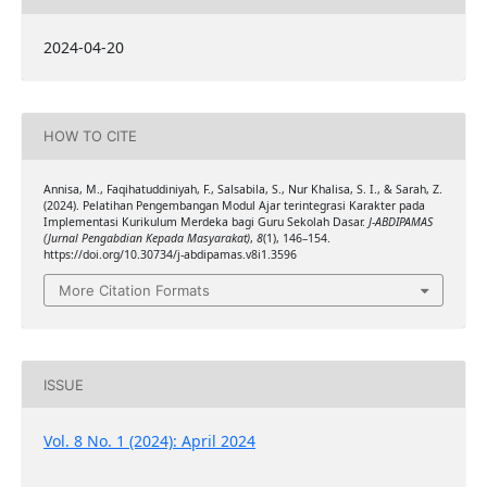
2024-04-20
HOW TO CITE
Annisa, M., Faqihatuddiniyah, F., Salsabila, S., Nur Khalisa, S. I., & Sarah, Z.
(2024). Pelatihan Pengembangan Modul Ajar terintegrasi Karakter pada
Implementasi Kurikulum Merdeka bagi Guru Sekolah Dasar.
J-ABDIPAMAS
(Jurnal Pengabdian Kepada Masyarakat)
,
8
(1), 146–154.
https://doi.org/10.30734/j-abdipamas.v8i1.3596
More Citation Formats
ISSUE
Vol. 8 No. 1 (2024): April 2024