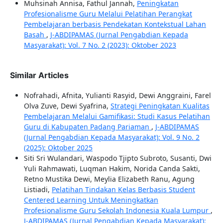
Muhsinah Annisa, Fathul Jannah,
Peningkatan
Profesionalisme Guru Melalui Pelatihan Perangkat
Pembelajaran berbasis Pendekatan Kontekstual Lahan
Basah
,
J-ABDIPAMAS (Jurnal Pengabdian Kepada
Masyarakat): Vol. 7 No. 2 (2023): Oktober 2023
Similar Articles
Nofrahadi, Afnita, Yulianti Rasyid, Dewi Anggraini, Farel
Olva Zuve, Dewi Syafrina,
Strategi Peningkatan Kualitas
Pembelajaran Melalui Gamifikasi: Studi Kasus Pelatihan
Guru di Kabupaten Padang Pariaman
,
J-ABDIPAMAS
(Jurnal Pengabdian Kepada Masyarakat): Vol. 9 No. 2
(2025): Oktober 2025
Siti Sri Wulandari, Waspodo Tjipto Subroto, Susanti, Dwi
Yuli Rahmawati, Luqman Hakim, Norida Canda Sakti,
Retno Mustika Dewi, Meylia Elizabeth Ranu, Agung
Listiadi,
Pelatihan Tindakan Kelas Berbasis Student
Centered Learning Untuk Meningkatkan
Profesionalisme Guru Sekolah Indonesia Kuala Lumpur
,
J-ABDIPAMAS (Jurnal Pengabdian Kepada Masyarakat):