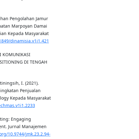
latihan Pengolahan Jamur
matan Marpoyan Damai
dian Kepada Masyarakat
31849/dinamisia.v1i1.421
TEGI KOMUNIKASI
ITIONING DI TENGAH
iningsih, I. (2021).
ingkatan Penjualan
nology Kepada Masyarakat
techmas.v1i1.2233
eting: Engaging
ent. Jurnal Manajemen
.org/10.9744/jmk.23.2.94-