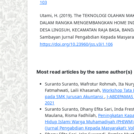
103
Utami, H. (2019). The TEKNOLOGI OLAHAN M
DALAM RANGKA MENGEMBANGKAN HOME INDU
DESA LINGSUH, KECAMATAN RAJA BASA, BAND
Sambayan Jurnal Pengabdian Kepada Masyaraka
https://doi.org/10.23960/jss.v3i1.106
Most read articles by the same author(s)
Suranto Suranto, Wafrotur Rohmah, Ita Nury
Fatmahwati, Laili Khasanah,
Workshop Tata 
pada SMK Jurusan Akuntansi
,
J-ABDIPAMAS (
2021
Suranto Suranto, Dhany Efita Sari, Inda Fres
Maulana, Risma Fadhilah,
Peningkatan Kap
Hidup Islami Warga Muhamadiyah (PHIWM) b
(Jurnal Pengabdian Kepada Masyarakat): Vol. 