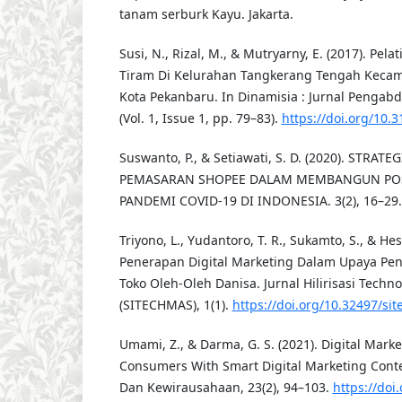
tanam serburk Kayu. Jakarta.
Susi, N., Rizal, M., & Mutryarny, E. (2017). Pe
Tiram Di Kelurahan Tangkerang Tengah Keca
Kota Pekanbaru. In Dinamisia : Jurnal Pengab
(Vol. 1, Issue 1, pp. 79–83).
https://doi.org/10.
Suswanto, P., & Setiawati, S. D. (2020). STRA
PEMASARAN SHOPEE DALAM MEMBANGUN POS
PANDEMI COVID-19 DI INDONESIA. 3(2), 16–29.
Triyono, L., Yudantoro, T. R., Sukamto, S., & Hest
Penerapan Digital Marketing Dalam Upaya Pen
Toko Oleh-Oleh Danisa. Jurnal Hilirisasi Tech
(SITECHMAS), 1(1).
https://doi.org/10.32497/si
Umami, Z., & Darma, G. S. (2021). Digital Mark
Consumers With Smart Digital Marketing Cont
Dan Kewirausahaan, 23(2), 94–103.
https://doi