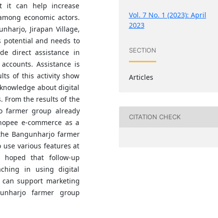
at it can help increase
Vol. 7 No. 1 (2023): April
 among economic actors.
2023
arjo, Jirapan Village,
s potential and needs to
SECTION
e direct assistance in
ccounts. Assistance is
lts of this activity show
Articles
 knowledge about digital
. From the results of the
jo farmer group already
CITATION CHECK
hopee e-commerce as a
 the Bangunharjo farmer
o use various features at
is hoped that follow-up
ching in using digital
it can support marketing
gunharjo farmer group