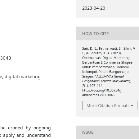
2023-04-20
HOW TO CITE
Sari, D. E., Fatmahwati, S., Silmi, V.
I., & Saputro, K. A. (2023).
1.3048
Optimalisasi Digital Marketing
Berbantuan E-Commerce Shopee
untuk Pemberdayaan Ekonomi
Kelompok Petani Bangunharjo
, digital marketing
Sragen.
J-ABDIPAMAS (Jurnal
Pengabdian Kepada Masyarakat)
,
7
(1), 107–114.
https://doi.org/10.30734/j-
abdipamas.v7i1.3048
More Citation Formats
o be eroded by ongoing
ISSUE
to apply and understand