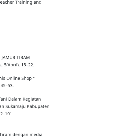
Teacher Training and
BON JAMUR TIRAM
5(April), 15–22.
snis Online Shop “
 45–53.
 Tani Dalam Kegiatan
tan Sukamaju Kabupaten
92–101.
r Tiram dengan media