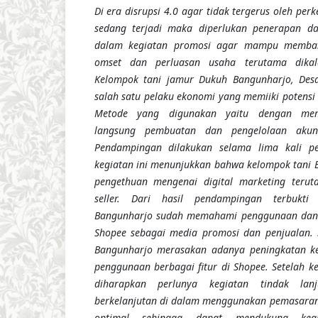
Di era disrupsi 4.0 agar tidak tergerus oleh pe
sedang terjadi maka diperlukan penerapan
da
dalam kegiatan promosi agar mampu memban
omset dan perluasan usaha terutama dikal
Kelompok tani jamur Dukuh Bangunharjo, Desa
salah satu pelaku ekonomi yang
memiiki potens
Metode yang digunakan yaitu dengan mem
langsung pembuatan dan pengelolaan ak
Pendampingan dilakukan selama
lima kali p
kegiatan ini menunjukkan bahwa
kelompok tani 
pengethuan mengenai digital marketing ter
seller
.
Dari hasil pendampingan
terbukt
Bangunharjo
sudah memahami penggunaan dan
S
hopee
sebagai media promosi dan penjualan. S
Bangunharjo
merasakan adanya peningkatan ke
penggunaan berbagai fitur di Shopee.
Setelah
ke
diharapkan
perlunya kegiatan tindak lan
berkelanjutan di dalam menggunakan pemasaran d
optimal sehingga dapat mendukung keg