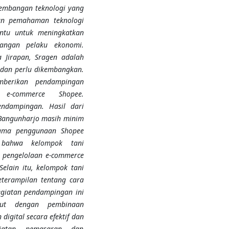
rkembangan teknologi yang
n pemahaman
teknologi
tu untuk meningkatkan
angan pelaku ekonomi.
 Jirapan, Sragen
adalah
i
dan
perlu dikembangkan.
berikan pendampingan
un
e-commerce
S
hopee
.
endampingan
. Hasil dari
Bangunharjo masih minim
utama penggunaan
S
hopee
i
bahwa kelompok tani
 pengelolaan
e-commerce
elain itu,
kelompok tani
terampilan tentang cara
giatan pendampingan
ini
jut dengan pembinaan
igital secara efektif dan
iatan pemasaran dan