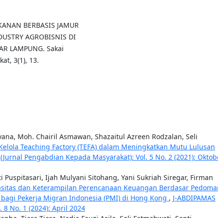
AKANAN BERBASIS JAMUR
STRY AGROBISNIS DI
AR LAMPUNG. Sakai
t, 3(1), 13.
ana, Moh. Chairil Asmawan, Shazaitul Azreen Rodzalan, Seli
Kelola Teaching Factory (TEFA) dalam Meningkatkan Mutu Lulusan
Jurnal Pengabdian Kepada Masyarakat): Vol. 5 No. 2 (2021): Oktob
ti Puspitasari, Ijah Mulyani Sitohang, Yani Sukriah Siregar, Firman
asitas dan Keterampilan Perencanaan Keuangan Berdasar Pedoma
agi Pekerja Migran Indonesia (PMI) di Hong Kong
,
J-ABDIPAMAS
8 No. 1 (2024): April 2024