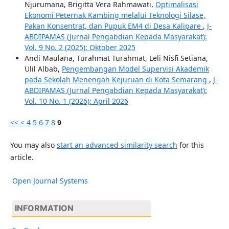
Njurumana, Brigitta Vera Rahmawati,
Optimalisasi
Ekonomi Peternak Kambing melalui Teknologi Silase,
Pakan Konsentrat, dan Pupuk EM4 di Desa Kalipare
,
J-
ABDIPAMAS (Jurnal Pengabdian Kepada Masyarakat):
Vol. 9 No. 2 (2025): Oktober 2025
Andi Maulana, Turahmat Turahmat, Leli Nisfi Setiana,
Ulil Albab,
Pengembangan Model Supervisi Akademik
pada Sekolah Menengah Kejuruan di Kota Semarang
,
J-
ABDIPAMAS (Jurnal Pengabdian Kepada Masyarakat):
Vol. 10 No. 1 (2026): April 2026
<<
<
4
5
6
7
8
9
You may also
start an advanced similarity search
for this
article.
Open Journal Systems
INFORMATION