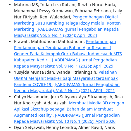
Mahrina MS, Indah Liza Rofiani, Reizha Nurul Huda,
Muhammad Revvy Kurniawan, Febriana Febriana, Laily
Nur Fitriyah, Reni Wulandari,
Pengembangan Digital
Marketing Susu Kambing Telaga Rizqy melalui Konten
Marketing
,
J-ABDIPAMAS (Jurnal Pengabdian Kepada
Masyarakat): Vol. 8 No. 1 (2024): April 2024
Erawati, Mahfudhotin Mahfudhotin,
Pendampingan
Pendampingan Pembuatan Bahan Ajar Responsif
Gender Pada Kelompok Guru Bahasa Indonesia di MTS
Kabupaten Kediri
,
J-ABDIPAMAS (Jurnal Pengabdian
Kepada Masyarakat): Vol. 9 No. 1 (2025): April 2025
Yusyida Munsa Idah, Wanda Fitrianingsih,
Pelatihan
UMKM Menjahit Masker bagi Masyarakat terdampak
Pandemi COVID-19
,
J-ABDIPAMAS (Jurnal Pengabdian
Kepada Masyarakat): Vol. 5 No. 1 (2021): APRIL 2021
Cahyo Hasanudin, Joko Setiyono, Ayu Fitrianingsih, Risa
Nur Khoiriyah, Aida Azizah,
Membuat Media 3D dengan
Aplikasi SketchUp sebagai Bahan dalam Membuat
Augmented Reality
,
J-ABDIPAMAS (Jurnal Pengabdian
Kepada Masyarakat): Vol. 10 No. 1 (2026): April 2026
Dyah Setyawati, Henny Leondro, Almer Rayid, Naris