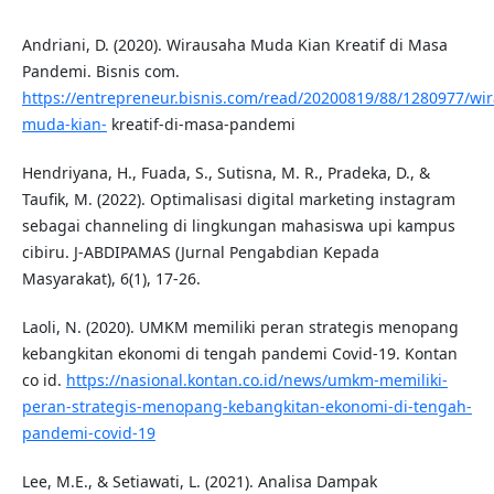
Andriani, D. (2020). Wirausaha Muda Kian Kreatif di Masa
Pandemi. Bisnis com.
https://entrepreneur.bisnis.com/read/20200819/88/1280977/wi
muda-kian-
kreatif-di-masa-pandemi
Hendriyana, H., Fuada, S., Sutisna, M. R., Pradeka, D., &
Taufik, M. (2022). Optimalisasi digital marketing instagram
sebagai channeling di lingkungan mahasiswa upi kampus
cibiru. J-ABDIPAMAS (Jurnal Pengabdian Kepada
Masyarakat), 6(1), 17-26.
Laoli, N. (2020). UMKM memiliki peran strategis menopang
kebangkitan ekonomi di tengah pandemi Covid-19. Kontan
co id.
https://nasional.kontan.co.id/news/umkm-memiliki-
peran-strategis-menopang-kebangkitan-ekonomi-di-tengah-
pandemi-covid-19
Lee, M.E., & Setiawati, L. (2021). Analisa Dampak