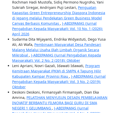
Rochman Hadi Mustofa, Sidiq Permono Nugroho, Yani
Sukriah Siregar, Andriyani Puji Lestari,
Penguatan
Kapasitas Green Entrepreneurship Diaspora Indonesia
di Jepang melalui Pendekatan Green Business Model
Canvas Berbasis Komunitas
,
J-ABDIPAMAS (Jurnal
Pengabdian Kepada Masyarakat): Vol. 10 No. 1 (2026):
April 2026
Sudarma Dita Wijayanti, Endrika Widyastuti, Dego Yusa
Ali, Ali Wafa,
Pembinaan Masyarakat Desa Pandesari
Malang Melalui Usaha 0lah Limbah Organik Secara
Mikrobial
,
J-ABDIPAMAS (Jurnal Pengabdian Kepada
Masyarakat): Vol. 2 No. 2 (2018): Oktober
Leni Apriani, Novri Gazali, Idawati Idawati,
Program
Kemitraan Masyarakat (PKM) di SMPN 4 Tapung Hilir
Kabupaten Kampar Provinsi Riau
,
J-ABDIPAMAS (Jurnal
Pengabdian Kepada Masyarakat): Vol. 3 No. 2 (2019):
Oktober
Deskoni Deskoni, Firmansyah Firmansyah, Dian Eka
Amrina,
PELATIHAN MENYUSUN DESAIN PEMBELAJARAN
INOVATIF BERBANTU FILMORA BAGI GURU DI SMA
NEGERI 1 GELUMBANG
,
J-ABDIPAMAS (Jurnal