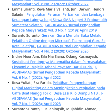
Masyarakat): Vol. 6 No. 2 (2022): Oktober 2022
Emma Lilianti, Reva Maria Valianti, Juni Darwin, Hendri
Saladin,
Penyuluhan Peranan Perbankan dan Lembaga
Keuangan Lainnya bagi Siswa SMA Negeri 3 Prabumulih
Sumatera Selatan
,
J-ABDIPAMAS (Jurnal Pengabdian
Kepada Masyarakat): Vol. 3 No. 1 (2019): April 2019
Suranto Suranto,
Gerakan Guru Menulis Buku Melalui
Pelatihan Online dengan Microsoft Teams bagi Guru Se
Kota Salatiga
,
J-ABDIPAMAS (Jurnal Pengabdian Kepada
Masyarakat): Vol. 4 No. 2 (2020): Oktober 2020
Indrie Noor Aini, Kiki Nia Siana, Odang Kusmayadi,
Sosialisasi Pentingnya Matematika dalam Permasalahan
Ekonomi di Majelis Tabani -Yayasan Darul Huda
,
J-
ABDIPAMAS (Jurnal Pengabdian Kepada Masyarakat):
Vol. 6 No. 1 (2022): April 2022
Rosa Yuliati, Eka Farida,
Pelatihan Pengembangan
Digital Marketing dalam Meningkatkan Penjualan pada
Caffe Boat Nangg To'i di Desa Lasi Kilo Dompu NTB
,
J-
ABDIPAMAS (Jurnal Pengabdian Kepada Masyarakat):
Vol. 7 No. 1 (2023): April 2023
Suranto Suranto, Susilaningsih, Mujahidin Ahmad,