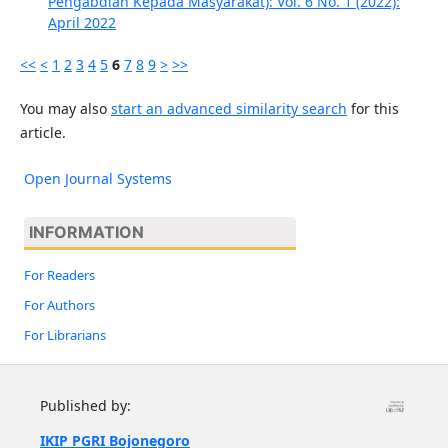
Pengabdian Kepada Masyarakat): Vol. 6 No. 1 (2022):
April 2022
<<
<
1
2
3
4
5
6
7
8
9
>
>>
You may also
start an advanced similarity search
for this
article.
Open Journal Systems
INFORMATION
For Readers
For Authors
For Librarians
Published by:
IKIP PGRI Bojonegoro