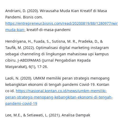
Andriani, D. (2020). Wirausaha Muda Kian Kreatif di Masa
Pandemi. Bisnis com.
https://entrepreneur.bisnis.com/read/20200819/88/1280977/wi
muda-kian-
kreatif-di-masa-pandemi
Hendriyana, H., Fuada, S., Sutisna, M. R., Pradeka, D., &
Taufik, M. (2022). Optimalisasi digital marketing instagram
sebagai channeling di lingkungan mahasiswa upi kampus
cibiru. J-ABDIPAMAS (Jurnal Pengabdian Kepada
Masyarakat), 6(1), 17-26.
Laoli, N. (2020). UMKM memiliki peran strategis menopang
kebangkitan ekonomi di tengah pandemi Covid-19. Kontan
co id.
https://nasional.kontan.co.id/news/umkm-memiliki-
peran-strategis-menopang-kebangkitan-ekonomi-di-tengah-
pandemi-covid-19
Lee, M.E., & Setiawati, L. (2021). Analisa Dampak