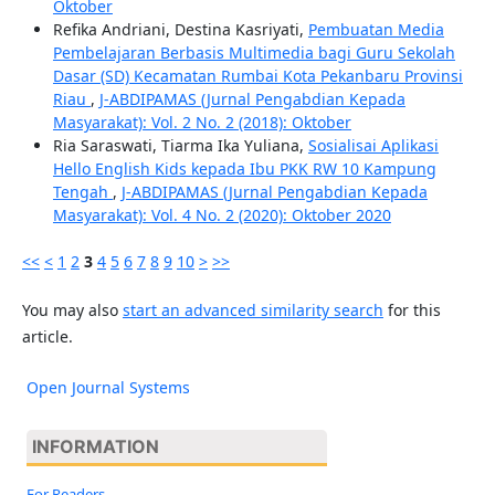
Oktober
Refika Andriani, Destina Kasriyati,
Pembuatan Media
Pembelajaran Berbasis Multimedia bagi Guru Sekolah
Dasar (SD) Kecamatan Rumbai Kota Pekanbaru Provinsi
Riau
,
J-ABDIPAMAS (Jurnal Pengabdian Kepada
Masyarakat): Vol. 2 No. 2 (2018): Oktober
Ria Saraswati, Tiarma Ika Yuliana,
Sosialisai Aplikasi
Hello English Kids kepada Ibu PKK RW 10 Kampung
Tengah
,
J-ABDIPAMAS (Jurnal Pengabdian Kepada
Masyarakat): Vol. 4 No. 2 (2020): Oktober 2020
<<
<
1
2
3
4
5
6
7
8
9
10
>
>>
You may also
start an advanced similarity search
for this
article.
Open Journal Systems
INFORMATION
For Readers