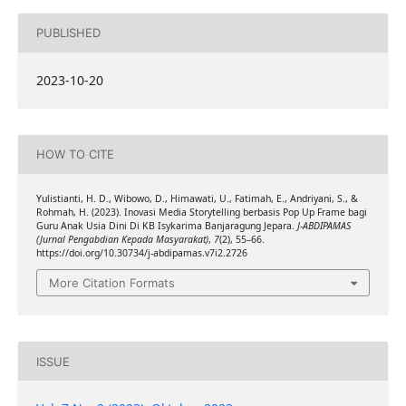
PUBLISHED
2023-10-20
HOW TO CITE
Yulistianti, H. D., Wibowo, D., Himawati, U., Fatimah, E., Andriyani, S., &
Rohmah, H. (2023). Inovasi Media Storytelling berbasis Pop Up Frame bagi
Guru Anak Usia Dini Di KB Isykarima Banjaragung Jepara.
J-ABDIPAMAS
(Jurnal Pengabdian Kepada Masyarakat)
,
7
(2), 55–66.
https://doi.org/10.30734/j-abdipamas.v7i2.2726
More Citation Formats
ISSUE