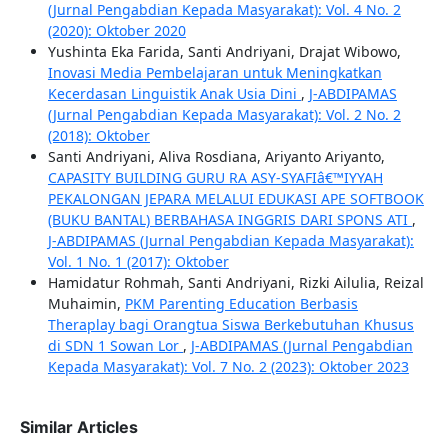
(Jurnal Pengabdian Kepada Masyarakat): Vol. 4 No. 2
(2020): Oktober 2020
Yushinta Eka Farida, Santi Andriyani, Drajat Wibowo,
Inovasi Media Pembelajaran untuk Meningkatkan
Kecerdasan Linguistik Anak Usia Dini
,
J-ABDIPAMAS
(Jurnal Pengabdian Kepada Masyarakat): Vol. 2 No. 2
(2018): Oktober
Santi Andriyani, Aliva Rosdiana, Ariyanto Ariyanto,
CAPASITY BUILDING GURU RA ASY-SYAFIâ€™IYYAH
PEKALONGAN JEPARA MELALUI EDUKASI APE SOFTBOOK
(BUKU BANTAL) BERBAHASA INGGRIS DARI SPONS ATI
,
J-ABDIPAMAS (Jurnal Pengabdian Kepada Masyarakat):
Vol. 1 No. 1 (2017): Oktober
Hamidatur Rohmah, Santi Andriyani, Rizki Ailulia, Reizal
Muhaimin,
PKM Parenting Education Berbasis
Theraplay bagi Orangtua Siswa Berkebutuhan Khusus
di SDN 1 Sowan Lor
,
J-ABDIPAMAS (Jurnal Pengabdian
Kepada Masyarakat): Vol. 7 No. 2 (2023): Oktober 2023
Similar Articles