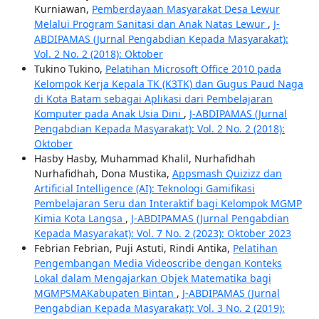
Kurniawan,
Pemberdayaan Masyarakat Desa Lewur
Melalui Program Sanitasi dan Anak Natas Lewur
,
J-
ABDIPAMAS (Jurnal Pengabdian Kepada Masyarakat):
Vol. 2 No. 2 (2018): Oktober
Tukino Tukino,
Pelatihan Microsoft Office 2010 pada
Kelompok Kerja Kepala TK (K3TK) dan Gugus Paud Naga
di Kota Batam sebagai Aplikasi dari Pembelajaran
Komputer pada Anak Usia Dini
,
J-ABDIPAMAS (Jurnal
Pengabdian Kepada Masyarakat): Vol. 2 No. 2 (2018):
Oktober
Hasby Hasby, Muhammad Khalil, Nurhafidhah
Nurhafidhah, Dona Mustika,
Appsmash Quizizz dan
Artificial Intelligence (AI): Teknologi Gamifikasi
Pembelajaran Seru dan Interaktif bagi Kelompok MGMP
Kimia Kota Langsa
,
J-ABDIPAMAS (Jurnal Pengabdian
Kepada Masyarakat): Vol. 7 No. 2 (2023): Oktober 2023
Febrian Febrian, Puji Astuti, Rindi Antika,
Pelatihan
Pengembangan Media Videoscribe dengan Konteks
Lokal dalam Mengajarkan Objek Matematika bagi
MGMPSMAKabupaten Bintan
,
J-ABDIPAMAS (Jurnal
Pengabdian Kepada Masyarakat): Vol. 3 No. 2 (2019):