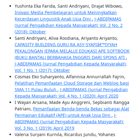
Yushinta Eka Farida, Santi Andriyani, Drajat Wibowo,
Inovasi Media Pembelajaran untuk Meningkatkan
Kecerdasan Linguistik Anak Usia Dini
,
J-ABDIPAMAS
(Jurnal Pengabdian Kepada Masyarakat): Vol. 2 No. 2
(2018): Oktober
Santi Andriyani, Aliva Rosdiana, Ariyanto Ariyanto,
CAPASITY BUILDING GURU RA ASY-SYAFIâ€™IYYAH
PEKALONGAN JEPARA MELALUI EDUKASI APE SOFTBOOK
(BUKU BANTAL) BERBAHASA INGGRIS DARI SPONS ATI
,
J-ABDIPAMAS (Jurnal Pengabdian Kepada Masyarakat):
Vol. 1 No. 1 (2017): Oktober
Cosmas Eko Suharyanto, Alfannisa Annurrallah Fajrin,
Pelatihan Pemanfaatan Cloud Storage dan Weblog bagi
SMA 11 Pulau Buluh
,
J-ABDIPAMAS (Jurnal Pengabdian
Kepada Masyarakat): Vol. 4 No. 1 (2020): April 2020
I Wayan Arsana, Made Ayu Anggreni, Sepbianti Rangga
Patriani,
Pemanfaatan Benda-benda Bekas sebagai Alat
Permainan Edukatif (APE) untuk Anak Usia Dini
,
J-
ABDIPAMAS (Jurnal Pengabdian Kepada Masyarakat):
Vol. 3 No. 1 (2019): April 2019
Valeria Suryani Kurnila, Ricardus Jundu, Yohanes