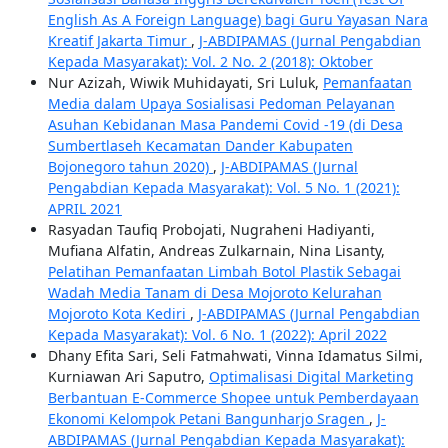
English As A Foreign Language) bagi Guru Yayasan Nara
Kreatif Jakarta Timur
,
J-ABDIPAMAS (Jurnal Pengabdian
Kepada Masyarakat): Vol. 2 No. 2 (2018): Oktober
Nur Azizah, Wiwik Muhidayati, Sri Luluk,
Pemanfaatan
Media dalam Upaya Sosialisasi Pedoman Pelayanan
Asuhan Kebidanan Masa Pandemi Covid -19 (di Desa
Sumbertlaseh Kecamatan Dander Kabupaten
Bojonegoro tahun 2020)
,
J-ABDIPAMAS (Jurnal
Pengabdian Kepada Masyarakat): Vol. 5 No. 1 (2021):
APRIL 2021
Rasyadan Taufiq Probojati, Nugraheni Hadiyanti,
Mufiana Alfatin, Andreas Zulkarnain, Nina Lisanty,
Pelatihan Pemanfaatan Limbah Botol Plastik Sebagai
Wadah Media Tanam di Desa Mojoroto Kelurahan
Mojoroto Kota Kediri
,
J-ABDIPAMAS (Jurnal Pengabdian
Kepada Masyarakat): Vol. 6 No. 1 (2022): April 2022
Dhany Efita Sari, Seli Fatmahwati, Vinna Idamatus Silmi,
Kurniawan Ari Saputro,
Optimalisasi Digital Marketing
Berbantuan E-Commerce Shopee untuk Pemberdayaan
Ekonomi Kelompok Petani Bangunharjo Sragen
,
J-
ABDIPAMAS (Jurnal Pengabdian Kepada Masyarakat):