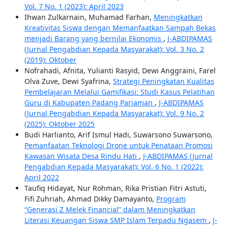
Vol. 7 No. 1 (2023): April 2023
Ihwan Zulkarnain, Muhamad Farhan,
Meningkatkan
Kreativitas Siswa dengan Memanfaatkan Sampah Bekas
menjadi Barang yang bernilai Ekonomis
,
J-ABDIPAMAS
(Jurnal Pengabdian Kepada Masyarakat): Vol. 3 No. 2
(2019): Oktober
Nofrahadi, Afnita, Yulianti Rasyid, Dewi Anggraini, Farel
Olva Zuve, Dewi Syafrina,
Strategi Peningkatan Kualitas
Pembelajaran Melalui Gamifikasi: Studi Kasus Pelatihan
Guru di Kabupaten Padang Pariaman
,
J-ABDIPAMAS
(Jurnal Pengabdian Kepada Masyarakat): Vol. 9 No. 2
(2025): Oktober 2025
Budi Harlianto, Arif Ismul Hadi, Suwarsono Suwarsono,
Pemanfaatan Teknologi Drone untuk Penataan Promosi
Kawasan Wisata Desa Rindu Hati
,
J-ABDIPAMAS (Jurnal
Pengabdian Kepada Masyarakat): Vol. 6 No. 1 (2022):
April 2022
Taufiq Hidayat, Nur Rohman, Rika Pristian Fitri Astuti,
Fifi Zuhriah, Ahmad Dikky Damayanto,
Program
“Generasi Z Melek Financial” dalam Meningkatkan
Literasi Keuangan Siswa SMP Islam Terpadu Ngasem
,
J-