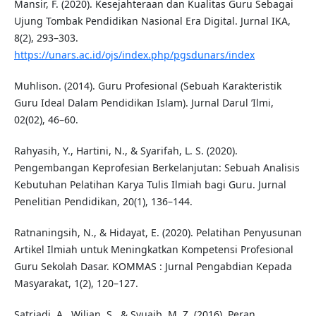
Mansir, F. (2020). Kesejahteraan dan Kualitas Guru Sebagai
Ujung Tombak Pendidikan Nasional Era Digital. Jurnal IKA,
8(2), 293–303.
https://unars.ac.id/ojs/index.php/pgsdunars/index
Muhlison. (2014). Guru Profesional (Sebuah Karakteristik
Guru Ideal Dalam Pendidikan Islam). Jurnal Darul ’Ilmi,
02(02), 46–60.
Rahyasih, Y., Hartini, N., & Syarifah, L. S. (2020).
Pengembangan Keprofesian Berkelanjutan: Sebuah Analisis
Kebutuhan Pelatihan Karya Tulis Ilmiah bagi Guru. Jurnal
Penelitian Pendidikan, 20(1), 136–144.
Ratnaningsih, N., & Hidayat, E. (2020). Pelatihan Penyusunan
Artikel Ilmiah untuk Meningkatkan Kompetensi Profesional
Guru Sekolah Dasar. KOMMAS : Jurnal Pengabdian Kepada
Masyarakat, 1(2), 120–127.
Satriadi, A., Wilian, S., & Syuaib, M. Z. (2016). Peran