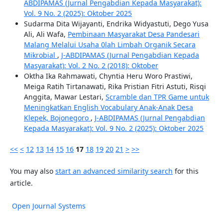
ABDIPAMAS (Jurnal Pengabdian Kepada Masyarakat):
Vol. 9 No. 2 (2025): Oktober 2025
Sudarma Dita Wijayanti, Endrika Widyastuti, Dego Yusa
Ali, Ali Wafa,
Pembinaan Masyarakat Desa Pandesari
Malang Melalui Usaha 0lah Limbah Organik Secara
Mikrobial
,
J-ABDIPAMAS (Jurnal Pengabdian Kepada
Masyarakat): Vol. 2 No. 2 (2018): Oktober
Oktha Ika Rahmawati, Chyntia Heru Woro Prastiwi,
Meiga Ratih Tirtanawati, Rika Pristian Fitri Astuti, Risqi
Anggita, Mawar Lestari,
Scramble dan TPR Game untuk
Meningkatkan English Vocabulary Anak-Anak Desa
Klepek, Bojonegoro
,
J-ABDIPAMAS (Jurnal Pengabdian
Kepada Masyarakat): Vol. 9 No. 2 (2025): Oktober 2025
<<
<
12
13
14
15
16
17
18
19
20
21
>
>>
You may also
start an advanced similarity search
for this
article.
Open Journal Systems