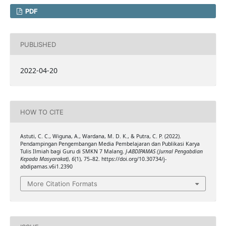
PDF
PUBLISHED
2022-04-20
HOW TO CITE
Astuti, C. C., Wiguna, A., Wardana, M. D. K., & Putra, C. P. (2022).
Pendampingan Pengembangan Media Pembelajaran dan Publikasi Karya
Tulis Ilmiah bagi Guru di SMKN 7 Malang.
J-ABDIPAMAS (Jurnal Pengabdian
Kepada Masyarakat)
,
6
(1), 75–82. https://doi.org/10.30734/j-
abdipamas.v6i1.2390
More Citation Formats