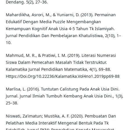
Dendang. 5(2), 27–36.
Mahardikha, Asrori, M., & Yuniarni, D. (2013). Permainan
Edukatif Dengan Media Puzzle Mengembangkan
Kemampuan Kognitif Anak Usia 4-5 Tahun Tk Islamiyah.
Jurnal Pendidikan Dan Pembelajaran Khatulistiwa, 2(10), 1–
10.
Mahmud, M. R., & Pratiwi, I. M. (2019). Literasi Numerasi
Siswa Dalam Pemecahan Masalah Tidak Terstruktur.
Kalamatika Jurnal Pendidikan Matematika, 4(1), 69–88.
Https://Doi.Org/10.22236/Kalamatika.Vol4no1.2019pp69-88
Marlisa, L. (2016). Tuntutan Calistung Pada Anak Usia Dini.
Jurnal. Jurnal Ilmiah Tumbuh Kembang Anak Usia Dini., 1(3),
25–38.
Niswati, Za’imatun; Mustika, A. F. (2020). Pembuatan Dan
Pelatihan Media Interaktif Mengenal Bentuk Pada Tk
Fatahillah. Jurnal PKM: Pengabdian Kepada Masyarakat,