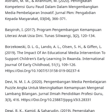
Astriani, M. M., & Alfahnum, M. (2020). Peningkatan
Kompetensi Guru Paud Dalam Dalam Mengembangkan
Media Pembelajaran Inovatif. Jurnal Pkm: Pengabdian
Kepada Masyarakat, 03(04), 366–371.
Basyiroh, I. (2017). Program Pengembangan Kemampuan
Literasi Anak Usia Dini. Tunas Siliwangi, 3(2), 120–134.
Borzekowski, D. L. G., Lando, A. L., Olsen, S. H., & Giffen, L.
(2019). The Impact Of An Educational Media Intervention To
Support Children’s Early Learning In Rwanda. International
Journal Of Early Childhood, 51(1), 109–126.
Https://Doi.Org/10.1007/S13158-019-00237-4
Devi, N. M. I. A. (2020). Pengembangan Media Pembelajaran
Puzzle Angka Untuk Meningkatkan Kemampuan Mengenal
Lambang Bilangan. Jurnal Ilmiah Pendidikan Profesi Guru,
3(3), 416. Https://Doi.Org/10.23887/Jippg.V3i3.28331
Dewi, R. K., Kamid, & Saharudin. (2019). Pemerolahan