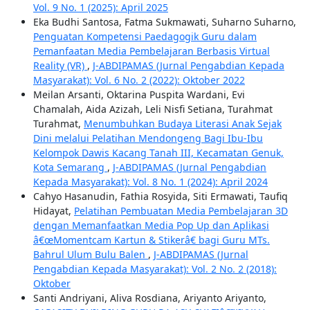
Vol. 9 No. 1 (2025): April 2025
Eka Budhi Santosa, Fatma Sukmawati, Suharno Suharno,
Penguatan Kompetensi Paedagogik Guru dalam
Pemanfaatan Media Pembelajaran Berbasis Virtual
Reality (VR)
,
J-ABDIPAMAS (Jurnal Pengabdian Kepada
Masyarakat): Vol. 6 No. 2 (2022): Oktober 2022
Meilan Arsanti, Oktarina Puspita Wardani, Evi
Chamalah, Aida Azizah, Leli Nisfi Setiana, Turahmat
Turahmat,
Menumbuhkan Budaya Literasi Anak Sejak
Dini melalui Pelatihan Mendongeng Bagi Ibu-Ibu
Kelompok Dawis Kacang Tanah III, Kecamatan Genuk,
Kota Semarang
,
J-ABDIPAMAS (Jurnal Pengabdian
Kepada Masyarakat): Vol. 8 No. 1 (2024): April 2024
Cahyo Hasanudin, Fathia Rosyida, Siti Ermawati, Taufiq
Hidayat,
Pelatihan Pembuatan Media Pembelajaran 3D
dengan Memanfaatkan Media Pop Up dan Aplikasi
â€œMomentcam Kartun & Stikerâ€ bagi Guru MTs.
Bahrul Ulum Bulu Balen
,
J-ABDIPAMAS (Jurnal
Pengabdian Kepada Masyarakat): Vol. 2 No. 2 (2018):
Oktober
Santi Andriyani, Aliva Rosdiana, Ariyanto Ariyanto,