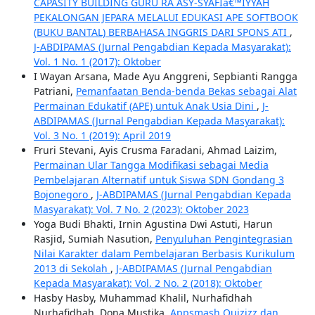
CAPASITY BUILDING GURU RA ASY-SYAFIâ€™IYYAH
PEKALONGAN JEPARA MELALUI EDUKASI APE SOFTBOOK
(BUKU BANTAL) BERBAHASA INGGRIS DARI SPONS ATI
,
J-ABDIPAMAS (Jurnal Pengabdian Kepada Masyarakat):
Vol. 1 No. 1 (2017): Oktober
I Wayan Arsana, Made Ayu Anggreni, Sepbianti Rangga
Patriani,
Pemanfaatan Benda-benda Bekas sebagai Alat
Permainan Edukatif (APE) untuk Anak Usia Dini
,
J-
ABDIPAMAS (Jurnal Pengabdian Kepada Masyarakat):
Vol. 3 No. 1 (2019): April 2019
Fruri Stevani, Ayis Crusma Faradani, Ahmad Laizim,
Permainan Ular Tangga Modifikasi sebagai Media
Pembelajaran Alternatif untuk Siswa SDN Gondang 3
Bojonegoro
,
J-ABDIPAMAS (Jurnal Pengabdian Kepada
Masyarakat): Vol. 7 No. 2 (2023): Oktober 2023
Yoga Budi Bhakti, Irnin Agustina Dwi Astuti, Harun
Rasjid, Sumiah Nasution,
Penyuluhan Pengintegrasian
Nilai Karakter dalam Pembelajaran Berbasis Kurikulum
2013 di Sekolah
,
J-ABDIPAMAS (Jurnal Pengabdian
Kepada Masyarakat): Vol. 2 No. 2 (2018): Oktober
Hasby Hasby, Muhammad Khalil, Nurhafidhah
Nurhafidhah, Dona Mustika,
Appsmash Quizizz dan