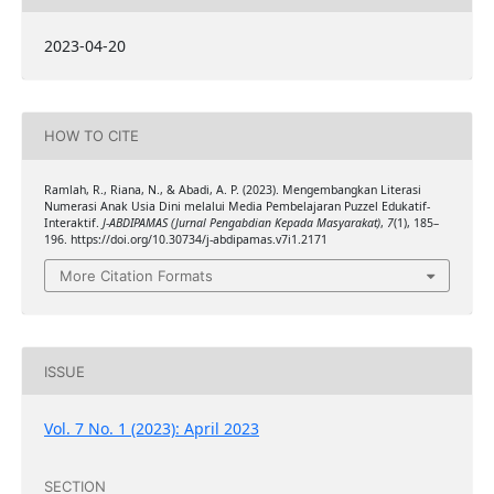
2023-04-20
HOW TO CITE
Ramlah, R., Riana, N., & Abadi, A. P. (2023). Mengembangkan Literasi
Numerasi Anak Usia Dini melalui Media Pembelajaran Puzzel Edukatif-
Interaktif.
J-ABDIPAMAS (Jurnal Pengabdian Kepada Masyarakat)
,
7
(1), 185–
196. https://doi.org/10.30734/j-abdipamas.v7i1.2171
More Citation Formats
ISSUE
Vol. 7 No. 1 (2023): April 2023
SECTION