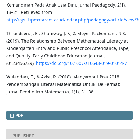
Kemandirian Pada Anak Usia Dini. Jurnal Paedagody, 2(1),
13–21. Retrieved from
http://ojs.ikipmataram.ac.id/index.php/pedagogy/article/view/
Throndsen, J. E., Shumway, J. F., & Moyer-Packenham, P. S.
(2019). The Relationship Between Mathematical Literacy at
Kindergarten Entry and Public Preschool Attendance, Type,
and Quality. Early Childhood Education Journal,
(0123456789).
https://doi.org/10.1007/s10643-019-01014-7
Wulandari, E., & Azka, R. (2018). Menyambut Pisa 2018 :
Pengembangan Literasi Matematika Untuk. De Fermat:
Jurnal Pendidikan Matematika, 1(1), 31–38.
PDF
PUBLISHED