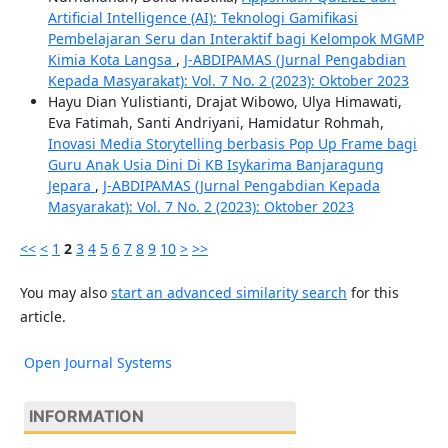
Artificial Intelligence (AI): Teknologi Gamifikasi
Pembelajaran Seru dan Interaktif bagi Kelompok MGMP
Kimia Kota Langsa
,
J-ABDIPAMAS (Jurnal Pengabdian
Kepada Masyarakat): Vol. 7 No. 2 (2023): Oktober 2023
Hayu Dian Yulistianti, Drajat Wibowo, Ulya Himawati,
Eva Fatimah, Santi Andriyani, Hamidatur Rohmah,
Inovasi Media Storytelling berbasis Pop Up Frame bagi
Guru Anak Usia Dini Di KB Isykarima Banjaragung
Jepara
,
J-ABDIPAMAS (Jurnal Pengabdian Kepada
Masyarakat): Vol. 7 No. 2 (2023): Oktober 2023
<<
<
1
2
3
4
5
6
7
8
9
10
>
>>
You may also
start an advanced similarity search
for this
article.
Open Journal Systems
INFORMATION