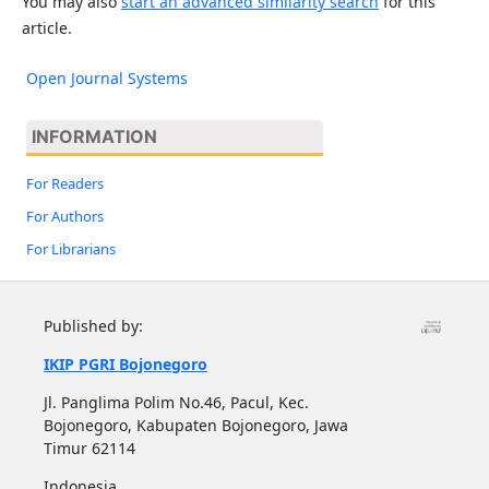
You may also
start an advanced similarity search
for this
article.
Open Journal Systems
INFORMATION
For Readers
For Authors
For Librarians
Published by:
IKIP PGRI Bojonegoro
Jl. Panglima Polim No.46, Pacul, Kec.
Bojonegoro, Kabupaten Bojonegoro, Jawa
Timur 62114
Indonesia