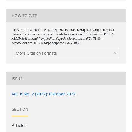
HOW TO CITE
Fitriyanti, F., & Yunita, A. (2022). Diversifikasi Kerajinan Tangan bernilai
Ekonomis berbasis Sampah Rumah Tangga pada Kelompok Ibu PKK.
J-
ABDIPAMAS (Jurnal Pengabdian Kepada Masyarakat)
,
6
(2), 75–84.
https://doi.org/10.30734/j-abdipamas.v6i2.1866
More Citation Formats
ISSUE
Vol. 6 No. 2 (2022): Oktober 2022
SECTION
Articles