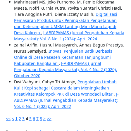
Mahrinasari MS, Joko Purnomo, M. Pemie Ricotama
Maesa, Nofri Kurnia Putra, Yovita Yuantari Christi Hadi,
Tiara Anggina Putri, Diena Izzaty Muslih,
Digitalisasi
Pemasaran Produk untuk Peningkatan Pengetahuan
dan Keterampilan UMKM Lanting Mini Mana Lagi di
Desa Kalirejo
,
J-ABDIPAMAS (Jurnal Pengabdian Kepada
Masyarakat): Vol. 8 No. 1 (2024): April 2024
zainal Arifin, Husnul Muasyaroh, Annas Bagus Prasetya,
Nurus Samsiyati,
Inovasi Penjualan Batik Berbasis
Online di Desa Paseseh Kecamatan Tanjungbumi
Kabupaten Bangkalan
,
J-ABDIPAMAS (Jurnal
Pengabdian Kepada Masyarakat): Vol. 4 No. 2 (2020):
Oktober 2020
Dwi Wahyuni, Cahyo Tri Atmojo,
Pengolahan Limbah
Kulit Kopi sebagai Cascara dalam Meningkatkan
Kreativitas Kelompok PKK di Desa Wonodadi Blitar
,
J-
ABDIPAMAS (Jurnal Pengabdian Kepada Masyarakat):
Vol. 6 No. 1 (2022): April 2022
<<
<
1
2
3
4
5
6
7
8
>
>>