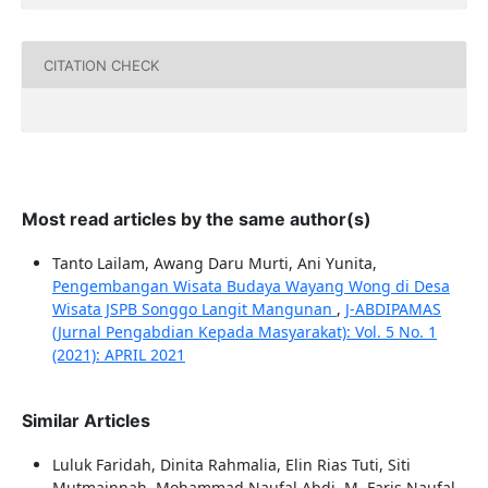
CITATION CHECK
Most read articles by the same author(s)
Tanto Lailam, Awang Daru Murti, Ani Yunita,
Pengembangan Wisata Budaya Wayang Wong di Desa
Wisata JSPB Songgo Langit Mangunan
,
J-ABDIPAMAS
(Jurnal Pengabdian Kepada Masyarakat): Vol. 5 No. 1
(2021): APRIL 2021
Similar Articles
Luluk Faridah, Dinita Rahmalia, Elin Rias Tuti, Siti
Mutmainnah, Mohammad Naufal Abdi, M. Faris Naufal