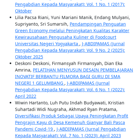
Pengabdian Kepada Masyarakat): Vol. 1 No. 1 (2017):
Oktober
Lilia Pacsa Riani, Yuni Mariani Manik, Endang Mulyani,
Supriyanto, Sri Sumarsih,
Pendampingan Penguatan
Green Economy melalui Peningkatan Kualitas Karakter
Kewirausahaan Pengusaha Kuliner di Foodcourt
Universitas Negeri Yogyakarta
,
J-ABDIPAMAS (Jurnal
Pengabdian Kepada Masyarakat): Vol. 9 No. 2 (2025):
Oktober 2025
Deskoni Deskoni, Firmansyah Firmansyah, Dian Eka
Amrina,
PELATIHAN MENYUSUN DESAIN PEMBELAJARAN
INOVATIF BERBANTU FILMORA BAGI GURU DI SMA
NEGERI 1 GELUMBANG
,
J-ABDIPAMAS (Jurnal
Pengabdian Kepada Masyarakat): Vol. 6 No. 1 (2022):
April 2022
Wiwin Hartanto, Luh Putu Indah Budyawati, Kristian
Suhartadi Widi Nugraha, Akhmad Ryan Pratama,
Diversifikasi Produk Sebagai Upaya Peningkatan Profit
Pengrajin Kayu di Desa Kemenuh Gianyar Bali Pasca
Pandemi Covid-19
,
J-ABDIPAMAS (Jurnal Pengabdian
Kepada Masyarakat): Vol. 7 No. 1 (2023): April 2023