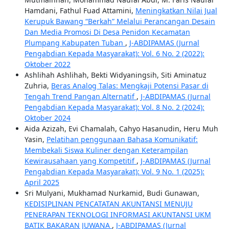
Hamdani, Fathul Fuad Attamini,
Meningkatkan Nilai Jual
Kerupuk Bawang “Berkah” Melalui Perancangan Desain
Dan Media Promosi Di Desa Penidon Kecamatan
Plumpang Kabupaten Tuban
,
J-ABDIPAMAS (Jurnal
Pengabdian Kepada Masyarakat): Vol. 6 No. 2 (2022):
Oktober 2022
Ashlihah Ashlihah, Bekti Widyaningsih, Siti Aminatuz
Zuhria,
Beras Analog Talas: Mengkaji Potensi Pasar di
Tengah Trend Pangan Alternatif
,
J-ABDIPAMAS (Jurnal
Pengabdian Kepada Masyarakat): Vol. 8 No. 2 (2024):
Oktober 2024
Aida Azizah, Evi Chamalah, Cahyo Hasanudin, Heru Muh
Yasin,
Pelatihan penggunaan Bahasa Komunikatif:
Membekali Siswa Kuliner dengan Keterampilan
Kewirausahaan yang Kompetitif
,
J-ABDIPAMAS (Jurnal
Pengabdian Kepada Masyarakat): Vol. 9 No. 1 (2025):
April 2025
Sri Mulyani, Mukhamad Nurkamid, Budi Gunawan,
KEDISIPLINAN PENCATATAN AKUNTANSI MENUJU
PENERAPAN TEKNOLOGI INFORMASI AKUNTANSI UKM
BATIK BAKARAN JUWANA
,
J-ABDIPAMAS (Jurnal