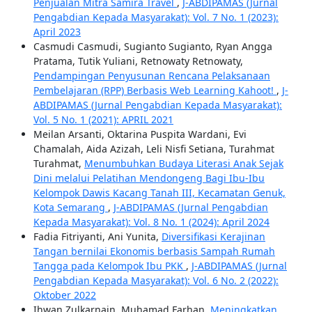
Penjualan Mitra Samira Travel
,
J-ABDIPAMAS (Jurnal
Pengabdian Kepada Masyarakat): Vol. 7 No. 1 (2023):
April 2023
Casmudi Casmudi, Sugianto Sugianto, Ryan Angga
Pratama, Tutik Yuliani, Retnowaty Retnowaty,
Pendampingan Penyusunan Rencana Pelaksanaan
Pembelajaran (RPP) Berbasis Web Learning Kahoot!
,
J-
ABDIPAMAS (Jurnal Pengabdian Kepada Masyarakat):
Vol. 5 No. 1 (2021): APRIL 2021
Meilan Arsanti, Oktarina Puspita Wardani, Evi
Chamalah, Aida Azizah, Leli Nisfi Setiana, Turahmat
Turahmat,
Menumbuhkan Budaya Literasi Anak Sejak
Dini melalui Pelatihan Mendongeng Bagi Ibu-Ibu
Kelompok Dawis Kacang Tanah III, Kecamatan Genuk,
Kota Semarang
,
J-ABDIPAMAS (Jurnal Pengabdian
Kepada Masyarakat): Vol. 8 No. 1 (2024): April 2024
Fadia Fitriyanti, Ani Yunita,
Diversifikasi Kerajinan
Tangan bernilai Ekonomis berbasis Sampah Rumah
Tangga pada Kelompok Ibu PKK
,
J-ABDIPAMAS (Jurnal
Pengabdian Kepada Masyarakat): Vol. 6 No. 2 (2022):
Oktober 2022
Ihwan Zulkarnain, Muhamad Farhan,
Meningkatkan