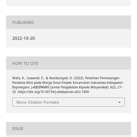
PUBLISHED
2022-10-20
HOW TO CITE
Wafa, K., Suwandi, E., & Nurdiansyah, D. (2022). Pelatihan Pemasangan
Parabola Mini pada Warga Desa Klepek Kecamatan Sukosewu Kabupaten
Bojonegoro.
J-ABDIPAMAS (Jurnal Pengabdian Kepada Masyarakat)
,
6
(2), 27–
32. https://doi.org/10.30734/j-abdipamas.v6i2.1800
More Citation Formats
ISSUE