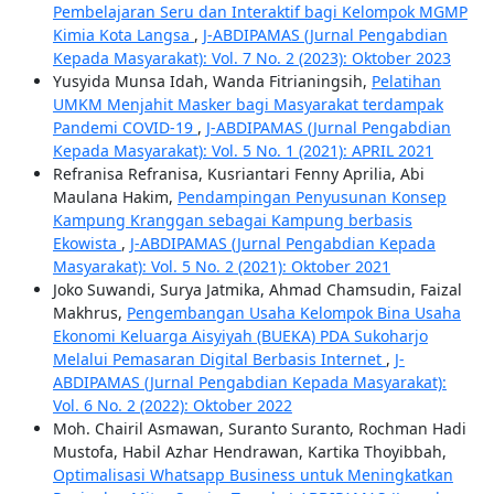
Pembelajaran Seru dan Interaktif bagi Kelompok MGMP
Kimia Kota Langsa
,
J-ABDIPAMAS (Jurnal Pengabdian
Kepada Masyarakat): Vol. 7 No. 2 (2023): Oktober 2023
Yusyida Munsa Idah, Wanda Fitrianingsih,
Pelatihan
UMKM Menjahit Masker bagi Masyarakat terdampak
Pandemi COVID-19
,
J-ABDIPAMAS (Jurnal Pengabdian
Kepada Masyarakat): Vol. 5 No. 1 (2021): APRIL 2021
Refranisa Refranisa, Kusriantari Fenny Aprilia, Abi
Maulana Hakim,
Pendampingan Penyusunan Konsep
Kampung Kranggan sebagai Kampung berbasis
Ekowista
,
J-ABDIPAMAS (Jurnal Pengabdian Kepada
Masyarakat): Vol. 5 No. 2 (2021): Oktober 2021
Joko Suwandi, Surya Jatmika, Ahmad Chamsudin, Faizal
Makhrus,
Pengembangan Usaha Kelompok Bina Usaha
Ekonomi Keluarga Aisyiyah (BUEKA) PDA Sukoharjo
Melalui Pemasaran Digital Berbasis Internet
,
J-
ABDIPAMAS (Jurnal Pengabdian Kepada Masyarakat):
Vol. 6 No. 2 (2022): Oktober 2022
Moh. Chairil Asmawan, Suranto Suranto, Rochman Hadi
Mustofa, Habil Azhar Hendrawan, Kartika Thoyibbah,
Optimalisasi Whatsapp Business untuk Meningkatkan