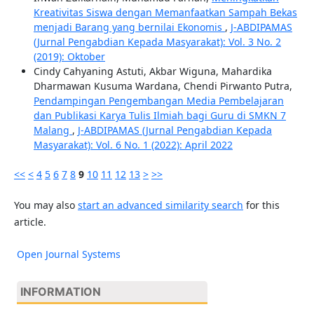
Kreativitas Siswa dengan Memanfaatkan Sampah Bekas
menjadi Barang yang bernilai Ekonomis
,
J-ABDIPAMAS
(Jurnal Pengabdian Kepada Masyarakat): Vol. 3 No. 2
(2019): Oktober
Cindy Cahyaning Astuti, Akbar Wiguna, Mahardika
Dharmawan Kusuma Wardana, Chendi Pirwanto Putra,
Pendampingan Pengembangan Media Pembelajaran
dan Publikasi Karya Tulis Ilmiah bagi Guru di SMKN 7
Malang
,
J-ABDIPAMAS (Jurnal Pengabdian Kepada
Masyarakat): Vol. 6 No. 1 (2022): April 2022
<<
<
4
5
6
7
8
9
10
11
12
13
>
>>
You may also
start an advanced similarity search
for this
article.
Open Journal Systems
INFORMATION