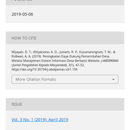
2019-05-06
HOW TO CITE
Wijayati, D. T., Witjaksono, A. D., Juniarti, R. P., Kusumaningrum, T. M., &
Ridlwan, A. A. (2019). Peningkatan Daya Dukung Pemerintahan Desa
Melalui Manajemen Sistem Informasi Desa Berbasis Website.
J-ABDIPAMAS
(Jurnal Pengabdian Kepada Masyarakat)
,
3
(1), 47–52.
https://doi.org/10.30734/j-abdipamas.v3i1.159
More Citation Formats
ISSUE
Vol. 3 No. 1 (2019): April 2019