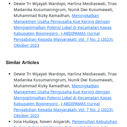
Dewie Tri Wijayati Wardoyo, Harlina Meidiaswati, Trias
Madanika Kusumaningrum, Nunik Dwi Kusumawati,
Muhammad Rizky Ramadhan,
Meningkatkan
Manajemen Usaha Pengusaha Kue Kering dengan
Mengoptimalkan Potensi Lokal di Kecamatan Kapas
Kabupaten Bojonegoro
,
J-ABDIPAMAS (Jurnal
Pengabdian Kepada Masyarakat): Vol. 7 No. 2 (2023):
Oktober 2023
Similar Articles
Dewie Tri Wijayati Wardoyo, Harlina Meidiaswati, Trias
Madanika Kusumaningrum, Nunik Dwi Kusumawati,
Muhammad Rizky Ramadhan,
Meningkatkan
Manajemen Usaha Pengusaha Kue Kering dengan
Mengoptimalkan Potensi Lokal di Kecamatan Kapas
Kabupaten Bojonegoro
,
J-ABDIPAMAS (Jurnal
Pengabdian Kepada Masyarakat): Vol. 7 No. 2 (2023):
Oktober 2023
Isna Hudaya, Noveri Aisyaroh,
Pemenuhan Kebutuhan