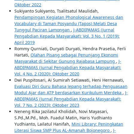
Oktober 2022
Sukiyanto Sukiyanto, Tsalitsatul Maulidah,
Pendampingan Kegiatan Phonological Awareness dan
Vocabulary di Taman Posyandu (Tapos) Melati Desa
Tunggul Paciran Lamongan
,
J-ABDIPAMAS (Jurnal
Pengabdian Kepada Masyarakat): Vol. 3 No. 1 (2019):
April 2019
Rommy Qurniati, Duryati Duryati, Hendra Prasetia, Ferli
Hartati,
Olahan Pisang sebagai Penunjang Ekonomi
Masyarakat di Sekitar Gunung Rajabasa Lampung
,
J-
ABDIPAMAS (Jurnal Pengabdian Kepada Masyarakat):
Vol. 4 No. 2 (2020): Oktober 2020
Dwi Puspitosari, Ai Sumirah Setiawati, Heni Hernawati,
Evaluasi Diri Guru Bahasa Jepang terhadap Penguasaan
Modul Ajar dan ATP berdasarkan Kurikulum Merdeka
,
J-
ABDIPAMAS (Jurnal Pengabdian Kepada Masyarakat):
Vol. 7 No. 2 (2023): Oktober 2023
Neneng Rika Jazilatul Kholidah, Novi Mayasari,
S.Pd.,M.Pd., Moh. Fuadul Matin, Haris Yudhianto
Yudhianto, Lailatul Hanifah,
Mini Library: Peningkatan
Literasi Siswa SMP Plus AL-Amanah Bojonegoro
,
J-