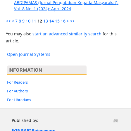
ABDIPAMAS (Jurnal Pengabdian Kepada Masyarakat):
Vol. 8 No. 1 (2024): April 2024
<<
<
7
8
9
10
11
12
13
14
15
16
>
>>
You may also
start an advanced similarity search
for this
article.
Open Journal Systems
INFORMATION
For Readers
For Authors
For Librarians
Published by:
IKIP PGRI Bojonegoro