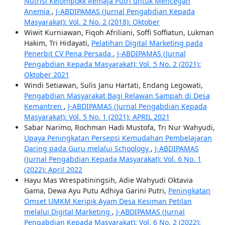
Nutrisi Kelompokk Remaja Putri untuk Mencegah
Anemia
,
J-ABDIPAMAS (Jurnal Pengabdian Kepada
Masyarakat): Vol. 2 No. 2 (2018): Oktober
Wiwit Kurniawan, Fiqoh Afriliani, Soffi Soffiatun, Lukman
Hakim, Tri Hidayati,
Pelatihan Digital Marketing pada
Penerbit CV Pena Persada
,
J-ABDIPAMAS (Jurnal
Pengabdian Kepada Masyarakat): Vol. 5 No. 2 (2021):
Oktober 2021
Windi Setiawan, Sulis Janu Hartati, Endang Legowati,
Pengabdian Masyarakat Bagi Relawan Sampah di Desa
Kemantren
,
J-ABDIPAMAS (Jurnal Pengabdian Kepada
Masyarakat): Vol. 5 No. 1 (2021): APRIL 2021
Sabar Narimo, Rochman Hadi Mustofa, Tri Nur Wahyudi,
Upaya Peningkatan Persepsi Kemudahan Pembelajaran
Daring pada Guru melalui Schoology
,
J-ABDIPAMAS
(Jurnal Pengabdian Kepada Masyarakat): Vol. 6 No. 1
(2022): April 2022
Hayu Mas Wrespatiningsih, Adie Wahyudi Oktavia
Gama, Dewa Ayu Putu Adhiya Garini Putri,
Peningkatan
Omset UMKM Keripik Ayam Desa Kesiman Petilan
melalui Digital Marketing
,
J-ABDIPAMAS (Jurnal
Pengabdian Kepada Masyarakat): Vol. 6 No. 2 (2022):