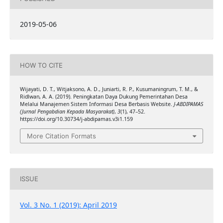
2019-05-06
HOW TO CITE
Wijayati, D. T., Witjaksono, A. D., Juniarti, R. P., Kusumaningrum, T. M., &
Ridlwan, A. A. (2019). Peningkatan Daya Dukung Pemerintahan Desa
Melalui Manajemen Sistem Informasi Desa Berbasis Website.
J-ABDIPAMAS
(Jurnal Pengabdian Kepada Masyarakat)
,
3
(1), 47–52.
https://doi.org/10.30734/j-abdipamas.v3i1.159
More Citation Formats
ISSUE
Vol. 3 No. 1 (2019): April 2019