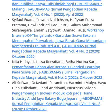
dan Publikasi Karya Tulis Ilmiah bagi Guru di SMKN 7
Malang
,
J-ABDIPAMAS (Jurnal Pengabdian Kepada
Masyarakat): Vol. 6 No. 1 (2022): April 2022
Syifaul Fuada, Ichwan Nul Ichsan, Hafiyyan Putra
Pratama, Dewi Indriati Hadi Putri, Galura Muhammad
Suranegara, Endah Setyowati, Ahmad Fauzi,
Workshop
Internet-Of-Things untuk Guru dan Siswa Sekolah
Menengah di Purwakarta, Jawa Barat, Guna Menunjang
Kompetensi Era Industri 4.0
,
J-ABDIPAMAS (Jurnal
Pengabdian Kepada Masyarakat): Vol. 4 No. 2 (2020):
Oktober 2020
Nita Hidayati, Lessa Roesdiana, Betha Nurina Sari,
Pemanfaatan Bahan Ajar Berbasis Blended Learning
Pada Siswa SD
,
J-ABDIPAMAS (Jurnal Pengabdian
Kepada Masyarakat): Vol. 6 No. 2 (2022): Oktober 2022
Ali Sofwan, Octavianti Paramitha, Harminto Mulyo, Hayu
Dian Yulistianti, Santi Andriyani, Nusrotus Sa’idah,
Pengembangan Inovasi Produk Roti pada Home
Industry Andil Jaya Bakery Bugo Jepara
,
J-ABDIPAMAS
(Jurnal Pengabdian Kepada Masyarakat): Vol. 4 No. 2
(2020): Oktober 2020