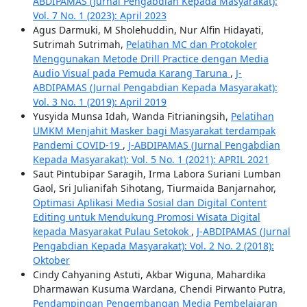
ABDIPAMAS (Jurnal Pengabdian Kepada Masyarakat):
Vol. 7 No. 1 (2023): April 2023
Agus Darmuki, M Sholehuddin, Nur Alfin Hidayati,
Sutrimah Sutrimah,
Pelatihan MC dan Protokoler
Menggunakan Metode Drill Practice dengan Media
Audio Visual pada Pemuda Karang Taruna
,
J-
ABDIPAMAS (Jurnal Pengabdian Kepada Masyarakat):
Vol. 3 No. 1 (2019): April 2019
Yusyida Munsa Idah, Wanda Fitrianingsih,
Pelatihan
UMKM Menjahit Masker bagi Masyarakat terdampak
Pandemi COVID-19
,
J-ABDIPAMAS (Jurnal Pengabdian
Kepada Masyarakat): Vol. 5 No. 1 (2021): APRIL 2021
Saut Pintubipar Saragih, Irma Labora Suriani Lumban
Gaol, Sri Julianifah Sihotang, Tiurmaida Banjarnahor,
Optimasi Aplikasi Media Sosial dan Digital Content
Editing untuk Mendukung Promosi Wisata Digital
kepada Masyarakat Pulau Setokok
,
J-ABDIPAMAS (Jurnal
Pengabdian Kepada Masyarakat): Vol. 2 No. 2 (2018):
Oktober
Cindy Cahyaning Astuti, Akbar Wiguna, Mahardika
Dharmawan Kusuma Wardana, Chendi Pirwanto Putra,
Pendampingan Pengembangan Media Pembelajaran