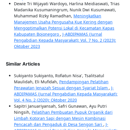
Dewie Tri Wijayati Wardoyo, Harlina Meidiaswati, Trias
Madanika Kusumaningrum, Nunik Dwi Kusumawati,
Muhammad Rizky Ramadhan,
Meningkatkan
Manajemen Usaha Pengusaha Kue Kering dengan
Mengoptimalkan Potensi Lokal di Kecamatan Kapas
Kabupaten Bojonegoro
,
J-ABDIPAMAS (Jurnal
Pengabdian Kepada Masyarakat): Vol. 7 No. 2 (2023):
Oktober 2023
Similar Articles
Sukiyanto Sukiyanto, Rofiatun Nisa', Tsalitsatul
Maulidah, Eli Mufidah,
Pendampingan Pelatihan
Perawatan Jenazah Sesuai dengan Syariat Islam
,
J-
ABDIPAMAS (Jurnal Pengabdian Kepada Masyarakat):
Vol. 4 No. 2 (2020): Oktober 2020
Sapitri Januariyansah, Safri Gunawan, Ayu Putri
Ningsih,
Pelatihan Pembuatan Pupuk Organik dari
Limbah Kotoran Sapi dengan Mesin Kombinasi
Pencacah dan Pengaduk di Desa Sengon Sari
,
J-