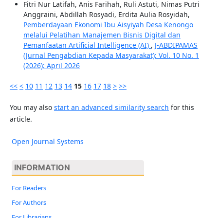
Fitri Nur Latifah, Anis Farihah, Ruli Astuti, Nimas Putri
Anggraini, Abdillah Rosyadi, Erdita Aulia Rosyidah,
Pemberdayaan Ekonomi Ibu Aisyiyah Desa Kenongo
melalui Pelatihan Manajemen Bisnis Digital dan
Pemanfaatan Artificial Intelligence (AI)
,
J-ABDIPAMAS
(Jurnal Pengabdian Kepada Masyarakat): Vol. 10 No. 1
(2026): April 2026
<<
<
10
11
12
13
14
15
16
17
18
>
>>
You may also
start an advanced similarity search
for this
article.
Open Journal Systems
INFORMATION
For Readers
For Authors
For Librarians