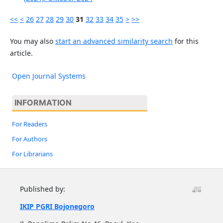
<<
<
26
27
28
29
30
31
32
33
34
35
>
>>
You may also
start an advanced similarity search
for this
article.
Open Journal Systems
INFORMATION
For Readers
For Authors
For Librarians
Published by:
IKIP PGRI Bojonegoro