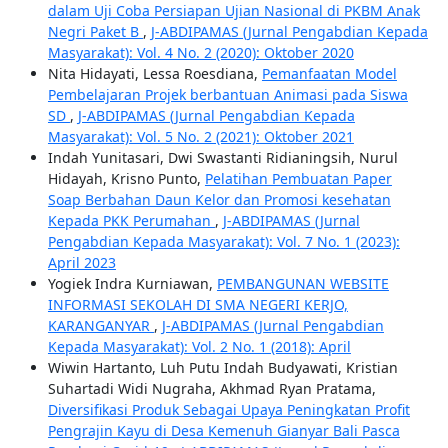
dalam Uji Coba Persiapan Ujian Nasional di PKBM Anak
Negri Paket B
,
J-ABDIPAMAS (Jurnal Pengabdian Kepada
Masyarakat): Vol. 4 No. 2 (2020): Oktober 2020
Nita Hidayati, Lessa Roesdiana,
Pemanfaatan Model
Pembelajaran Projek berbantuan Animasi pada Siswa
SD
,
J-ABDIPAMAS (Jurnal Pengabdian Kepada
Masyarakat): Vol. 5 No. 2 (2021): Oktober 2021
Indah Yunitasari, Dwi Swastanti Ridianingsih, Nurul
Hidayah, Krisno Punto,
Pelatihan Pembuatan Paper
Soap Berbahan Daun Kelor dan Promosi kesehatan
Kepada PKK Perumahan
,
J-ABDIPAMAS (Jurnal
Pengabdian Kepada Masyarakat): Vol. 7 No. 1 (2023):
April 2023
Yogiek Indra Kurniawan,
PEMBANGUNAN WEBSITE
INFORMASI SEKOLAH DI SMA NEGERI KERJO,
KARANGANYAR
,
J-ABDIPAMAS (Jurnal Pengabdian
Kepada Masyarakat): Vol. 2 No. 1 (2018): April
Wiwin Hartanto, Luh Putu Indah Budyawati, Kristian
Suhartadi Widi Nugraha, Akhmad Ryan Pratama,
Diversifikasi Produk Sebagai Upaya Peningkatan Profit
Pengrajin Kayu di Desa Kemenuh Gianyar Bali Pasca