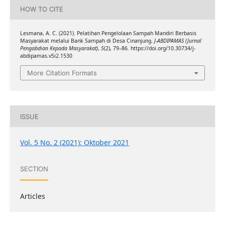
HOW TO CITE
Lesmana, A. C. (2021). Pelatihan Pengelolaan Sampah Mandiri Berbasis
Masyarakat melalui Bank Sampah di Desa Cinanjung.
J-ABDIPAMAS (Jurnal
Pengabdian Kepada Masyarakat)
,
5
(2), 79–86. https://doi.org/10.30734/j-
abdipamas.v5i2.1530
More Citation Formats
ISSUE
Vol. 5 No. 2 (2021): Oktober 2021
SECTION
Articles