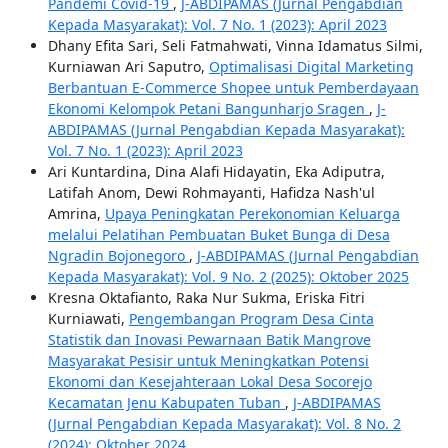
Pandemi Covid-19
,
J-ABDIPAMAS (Jurnal Pengabdian
Kepada Masyarakat): Vol. 7 No. 1 (2023): April 2023
Dhany Efita Sari, Seli Fatmahwati, Vinna Idamatus Silmi,
Kurniawan Ari Saputro,
Optimalisasi Digital Marketing
Berbantuan E-Commerce Shopee untuk Pemberdayaan
Ekonomi Kelompok Petani Bangunharjo Sragen
,
J-
ABDIPAMAS (Jurnal Pengabdian Kepada Masyarakat):
Vol. 7 No. 1 (2023): April 2023
Ari Kuntardina, Dina Alafi Hidayatin, Eka Adiputra,
Latifah Anom, Dewi Rohmayanti, Hafidza Nash'ul
Amrina,
Upaya Peningkatan Perekonomian Keluarga
melalui Pelatihan Pembuatan Buket Bunga di Desa
Ngradin Bojonegoro
,
J-ABDIPAMAS (Jurnal Pengabdian
Kepada Masyarakat): Vol. 9 No. 2 (2025): Oktober 2025
Kresna Oktafianto, Raka Nur Sukma, Eriska Fitri
Kurniawati,
Pengembangan Program Desa Cinta
Statistik dan Inovasi Pewarnaan Batik Mangrove
Masyarakat Pesisir untuk Meningkatkan Potensi
Ekonomi dan Kesejahteraan Lokal Desa Socorejo
Kecamatan Jenu Kabupaten Tuban
,
J-ABDIPAMAS
(Jurnal Pengabdian Kepada Masyarakat): Vol. 8 No. 2
(2024): Oktober 2024