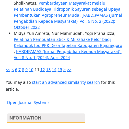
Sholikhatus,
Pemberdayaan Masyarakat melalui
Pelatihan Budidaya Hidroponik Sayuran sebagai Upaya
Pembentukan Agropreneur Muda
,
J-ABDIPAMAS (Jurnal
Pengabdian Kepada Masyarakat): Vol. 6 No. 2 (2022):
Oktober 2022
Midya Yuli Amreta, Nur Mahmudah, Yogi Prana Izza,
Pelatihan Pembuatan Stick & Milkshake Kelor bagi
Kelompok Ibu PKK Desa Tapelan Kabupaten Bojonegoro
,
J-ABDIPAMAS (Jurnal Pengabdian Kepada Masyarakat):
Vol. 8 No. 1 (2024): April 2024
<<
<
6
7
8
9
10
11
12
13
14
15
>
>>
You may also
start an advanced similarity search
for this
article.
Open Journal Systems
INFORMATION