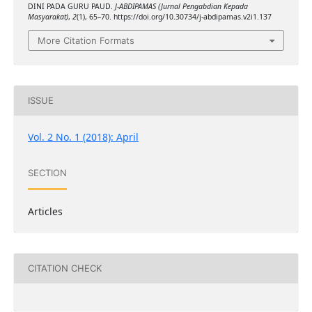
DINI PADA GURU PAUD.
J-ABDIPAMAS (Jurnal Pengabdian Kepada
Masyarakat)
,
2
(1), 65–70. https://doi.org/10.30734/j-abdipamas.v2i1.137
More Citation Formats
ISSUE
Vol. 2 No. 1 (2018): April
SECTION
Articles
CITATION CHECK