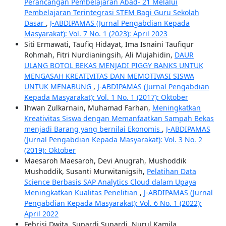
Perancangan Pembelajaran Abad- 21 Melalui
Pembelajaran Terintegrasi STEM Bagi Guru Sekolah
Dasar
,
J-ABDIPAMAS (Jurnal Pengabdian Kepada
Masyarakat): Vol. 7 No. 1 (2023): April 2023
Siti Ermawati, Taufiq Hidayat, Ima Isnaini Taufiqur
Rohmah, Fitri Nurdianingsih, Ali Mujahidin,
DAUR
ULANG BOTOL BEKAS MENJADI PIGGY BANKS UNTUK
MENGASAH KREATIVITAS DAN MEMOTIVASI SISWA
UNTUK MENABUNG
,
J-ABDIPAMAS (Jurnal Pengabdian
Kepada Masyarakat): Vol. 1 No. 1 (2017): Oktober
Ihwan Zulkarnain, Muhamad Farhan,
Meningkatkan
Kreativitas Siswa dengan Memanfaatkan Sampah Bekas
menjadi Barang yang bernilai Ekonomis
,
J-ABDIPAMAS
(Jurnal Pengabdian Kepada Masyarakat): Vol. 3 No. 2
(2019): Oktober
Maesaroh Maesaroh, Devi Anugrah, Mushoddik
Mushoddik, Susanti Murwitanigsih,
Pelatihan Data
Science Berbasis SAP Analytics Cloud dalam Upaya
Meningkatkan Kualitas Penelitian
,
J-ABDIPAMAS (Jurnal
Pengabdian Kepada Masyarakat): Vol. 6 No. 1 (2022):
April 2022
Febrisi Dwita, Supardi Supardi, Nurul Kamila,