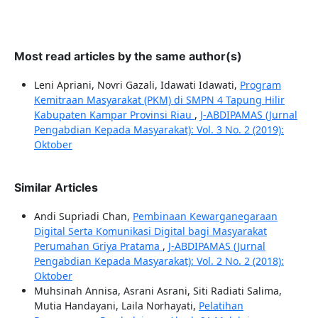
Most read articles by the same author(s)
Leni Apriani, Novri Gazali, Idawati Idawati,
Program
Kemitraan Masyarakat (PKM) di SMPN 4 Tapung Hilir
Kabupaten Kampar Provinsi Riau
,
J-ABDIPAMAS (Jurnal
Pengabdian Kepada Masyarakat): Vol. 3 No. 2 (2019):
Oktober
Similar Articles
Andi Supriadi Chan,
Pembinaan Kewarganegaraan
Digital Serta Komunikasi Digital bagi Masyarakat
Perumahan Griya Pratama
,
J-ABDIPAMAS (Jurnal
Pengabdian Kepada Masyarakat): Vol. 2 No. 2 (2018):
Oktober
Muhsinah Annisa, Asrani Asrani, Siti Radiati Salima,
Mutia Handayani, Laila Norhayati,
Pelatihan