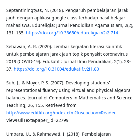
Septantiningtyas, N. (2018). Pengaruh pembelajaran jarak
jauh dengan aplikasi google class terhadap hasil belajar
mahasiswa. Edureligia; Jurnal Pendidikan Agama Islam, 2(2),
131–135.
https://doi.org/10.33650/edureligia.v2i2.714
Setiawan, A. R. (2020). Lembar kegiatan literasi saintifik
untuk pembelajaran jarak jauh topik penyakit coronavirus
2019 (COVID-19). Edukatif : Jurnal Ilmu Pendidikan, 2(1), 28–
37.
https://doi.org/10.31004/edukatif.v2i1.80
Suh, J., & Moyer, P. S. (2007). Developing students’
representational fluency using virtual and physical algebra
balances. Journal of Computers in Mathematics and Science
Teaching, 26, 155. Retrieved from
http://www.editlib.org/index.cfm?fuseaction=Reader
.
ViewFullText&paper_id=22799
Umbara, U., & Rahmawati, I. (2018). Pembelajaran