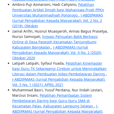
Ambiro Puji Asmaroini, Hadi Cahyono,
Pelatihan
Pembuatan Artikel Ilmiah bagi Mahasiswa Prodi PPKn
Universitas Muhammadiyah Ponorogo
,
J-ABDIPAMAS
(Jurnal Pengabdian Kepada Masyarakat): Vol. 2 No. 2
(2018): Oktober
zainal Arifin, Husnul Muasyaroh, Annas Bagus Prasetya,
Nurus Samsiyati,
Inovasi Penjualan Batik Berbasis
Online di Desa Paseseh Kecamatan Tanjungbumi
Kabupaten Bangkalan
,
J-ABDIPAMAS (Jurnal
Pengabdian Kepada Masyarakat): Vol. 4 No. 2 (2020):
Oktober 2020
Latipah Latipah, Syifaul Fuada,
Pelatihan Kinemaster
bagi Guru TK Sekarwangi Cirebon untuk Meningkatkan
Literasi dalam Pembuatan Video Pembelajaran Daring
,
J-ABDIPAMAS (Jurnal Pengabdian Kepada Masyarakat):
Vol. 5 No. 1 (2021): APRIL 2021
Muhammad Basri, Yusuf Perdana, Nur Indah Lestari,
Marzius Insani,
Pelatihan Pemanfaatan Sistem
Pembelajaran Daring bagi Guru-Guru SMA di
Kecamatan Palas, Kabupaten Lampung Selatan
,
J-
ABDIPAMAS (Jurnal Pengabdian Kepada Masyarakat):