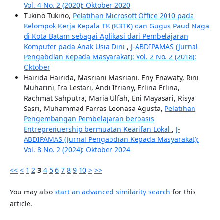
Vol. 4 No. 2 (2020): Oktober 2020
Tukino Tukino,
Pelatihan Microsoft Office 2010 pada
Kelompok Kerja Kepala TK (K3TK) dan Gugus Paud Naga
di Kota Batam sebagai Aplikasi dari Pembelajaran
Komputer pada Anak Usia Dini
,
J-ABDIPAMAS (Jurnal
Pengabdian Kepada Masyarakat): Vol. 2 No. 2 (2018):
Oktober
Hairida Hairida, Masriani Masriani, Eny Enawaty, Rini
Muharini, Ira Lestari, Andi Ifriany, Erlina Erlina,
Rachmat Sahputra, Maria Ulfah, Eni Mayasari, Risya
Sasri, Muhammad Farras Leonasa Agusta,
Pelatihan
Pengembangan Pembelajaran berbasis
Entreprenuership bermuatan Kearifan Lokal
,
J-
ABDIPAMAS (Jurnal Pengabdian Kepada Masyarakat):
Vol. 8 No. 2 (2024): Oktober 2024
<<
<
1
2
3
4
5
6
7
8
9
10
>
>>
You may also
start an advanced similarity search
for this
article.