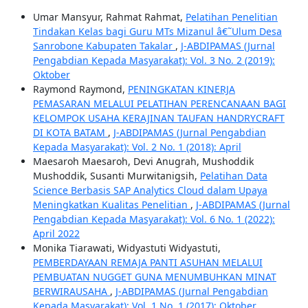
Umar Mansyur, Rahmat Rahmat,
Pelatihan Penelitian
Tindakan Kelas bagi Guru MTs Mizanul â€˜Ulum Desa
Sanrobone Kabupaten Takalar
,
J-ABDIPAMAS (Jurnal
Pengabdian Kepada Masyarakat): Vol. 3 No. 2 (2019):
Oktober
Raymond Raymond,
PENINGKATAN KINERJA
PEMASARAN MELALUI PELATIHAN PERENCANAAN BAGI
KELOMPOK USAHA KERAJINAN TAUFAN HANDRYCRAFT
DI KOTA BATAM
,
J-ABDIPAMAS (Jurnal Pengabdian
Kepada Masyarakat): Vol. 2 No. 1 (2018): April
Maesaroh Maesaroh, Devi Anugrah, Mushoddik
Mushoddik, Susanti Murwitanigsih,
Pelatihan Data
Science Berbasis SAP Analytics Cloud dalam Upaya
Meningkatkan Kualitas Penelitian
,
J-ABDIPAMAS (Jurnal
Pengabdian Kepada Masyarakat): Vol. 6 No. 1 (2022):
April 2022
Monika Tiarawati, Widyastuti Widyastuti,
PEMBERDAYAAN REMAJA PANTI ASUHAN MELALUI
PEMBUATAN NUGGET GUNA MENUMBUHKAN MINAT
BERWIRAUSAHA
,
J-ABDIPAMAS (Jurnal Pengabdian
Kepada Masyarakat): Vol. 1 No. 1 (2017): Oktober