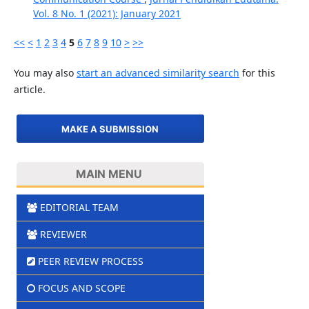
Vol. 8 No. 1 (2021): January 2021
<<
<
1
2
3
4
5
6
7
8
9
10
>
>>
You may also
start an advanced similarity search
for this
article.
MAKE A SUBMISSION
MAIN MENU
EDITORIAL TEAM
REVIEWER
PEER REVIEW PROCESS
FOCUS AND SCOPE