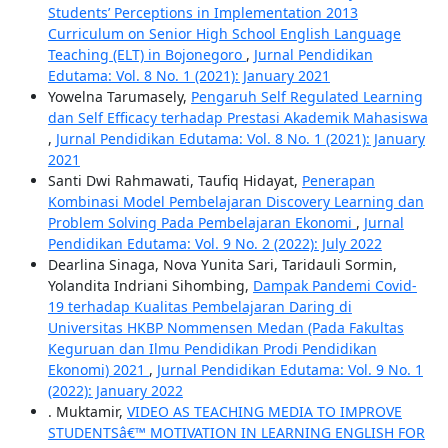
Students’ Perceptions in Implementation 2013
Curriculum on Senior High School English Language
Teaching (ELT) in Bojonegoro
,
Jurnal Pendidikan
Edutama: Vol. 8 No. 1 (2021): January 2021
Yowelna Tarumasely,
Pengaruh Self Regulated Learning
dan Self Efficacy terhadap Prestasi Akademik Mahasiswa
,
Jurnal Pendidikan Edutama: Vol. 8 No. 1 (2021): January
2021
Santi Dwi Rahmawati, Taufiq Hidayat,
Penerapan
Kombinasi Model Pembelajaran Discovery Learning dan
Problem Solving Pada Pembelajaran Ekonomi
,
Jurnal
Pendidikan Edutama: Vol. 9 No. 2 (2022): July 2022
Dearlina Sinaga, Nova Yunita Sari, Taridauli Sormin,
Yolandita Indriani Sihombing,
Dampak Pandemi Covid-
19 terhadap Kualitas Pembelajaran Daring di
Universitas HKBP Nommensen Medan (Pada Fakultas
Keguruan dan Ilmu Pendidikan Prodi Pendidikan
Ekonomi) 2021
,
Jurnal Pendidikan Edutama: Vol. 9 No. 1
(2022): January 2022
. Muktamir,
VIDEO AS TEACHING MEDIA TO IMPROVE
STUDENTSâ€™ MOTIVATION IN LEARNING ENGLISH FOR