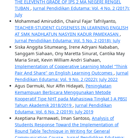
THE ELEVENTH GRADE OF IPS 2 MA NEGERI RENGEL
TUBAN
,
Jurnal Pendidikan Edutama: Vol. 4 No. 2 (2017):
July
Mohammad Amiruddin, Chairul Fajar Tafrilyanto,
TEACHER-STUDENT CLOSENESS IN LEARNING ENGLISH
AT SMK NADHLATUN NASYIIN KADUR PAMEKASAN
,
Jurnal Pendidikan Edutama: Vol. 5 No. 2 (2018): July
Siska Anggita Situmeang, Irene Adryani Nababan,
Sanggam Siahaan, Ony Maretta Sinurat, Cantika May
Maria Sirait, Kevin William Andri Siahaan,
Implementation of Cooperative Learning Model “Think
Pair And Share" on English Learning Outcomes
,
Jurnal
Pendidikan Edutama: Vol. 9 No. 2 (2022): July 2022
Agus Darmuki, Nur Alfin Hidayati,
Peningkatan
Kemampuan Berbicara Menggunakan Metode
Kooperatif Tipe NHT pada Mahasiswa Tingkat I-A PBSI
Tahun Akademik 2018/2019
,
Jurnal Pendidikan
Edutama: Vol. 6 No. 2 (2019): July 2019
Aseptiana Parmawati, Iman Santoso,
Analysis of
Students Response Toward the Implementation of
Round Table Technique in Writing for General
Communication Course
,
Jurnal Pendidikan Edutama: