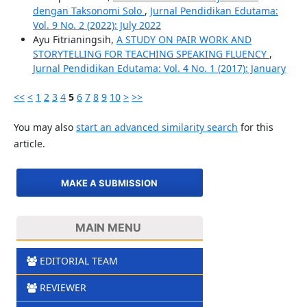
dengan Taksonomi Solo
,
Jurnal Pendidikan Edutama:
Vol. 9 No. 2 (2022): July 2022
Ayu Fitrianingsih,
A STUDY ON PAIR WORK AND
STORYTELLING FOR TEACHING SPEAKING FLUENCY
,
Jurnal Pendidikan Edutama: Vol. 4 No. 1 (2017): January
<<
<
1
2
3
4
5
6
7
8
9
10
>
>>
You may also
start an advanced similarity search
for this
article.
MAKE A SUBMISSION
MAIN MENU
EDITORIAL TEAM
REVIEWER