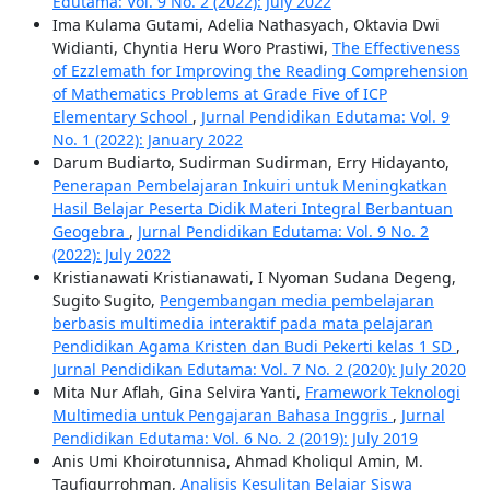
Edutama: Vol. 9 No. 2 (2022): July 2022
Ima Kulama Gutami, Adelia Nathasyach, Oktavia Dwi
Widianti, Chyntia Heru Woro Prastiwi,
The Effectiveness
of Ezzlemath for Improving the Reading Comprehension
of Mathematics Problems at Grade Five of ICP
Elementary School
,
Jurnal Pendidikan Edutama: Vol. 9
No. 1 (2022): January 2022
Darum Budiarto, Sudirman Sudirman, Erry Hidayanto,
Penerapan Pembelajaran Inkuiri untuk Meningkatkan
Hasil Belajar Peserta Didik Materi Integral Berbantuan
Geogebra
,
Jurnal Pendidikan Edutama: Vol. 9 No. 2
(2022): July 2022
Kristianawati Kristianawati, I Nyoman Sudana Degeng,
Sugito Sugito,
Pengembangan media pembelajaran
berbasis multimedia interaktif pada mata pelajaran
Pendidikan Agama Kristen dan Budi Pekerti kelas 1 SD
,
Jurnal Pendidikan Edutama: Vol. 7 No. 2 (2020): July 2020
Mita Nur Aflah, Gina Selvira Yanti,
Framework Teknologi
Multimedia untuk Pengajaran Bahasa Inggris
,
Jurnal
Pendidikan Edutama: Vol. 6 No. 2 (2019): July 2019
Anis Umi Khoirotunnisa, Ahmad Kholiqul Amin, M.
Taufiqurrohman,
Analisis Kesulitan Belajar Siswa