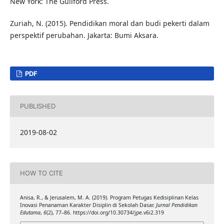
New York: The Guilford Press.
Zuriah, N. (2015). Pendidikan moral dan budi pekerti dalam
perspektif perubahan. Jakarta: Bumi Aksara.
PDF
PUBLISHED
2019-08-02
HOW TO CITE
Anisa, R., & Jerusalem, M. A. (2019). Program Petugas Kedisiplinan Kelas
Inovasi Penanaman Karakter Disiplin di Sekolah Dasar.
Jurnal Pendidikan
Edutama
,
6
(2), 77–86. https://doi.org/10.30734/jpe.v6i2.319