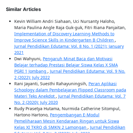
Similar Articles
Kevin William Andri Siahaan, Uci Nursanty Haloho,
Maria Paulina Angle Raja Guk-guk, Fitri Riana Panjaitan,
Implementation of Discovery Learning Methods to
Improve Science Skills in Kindergarten B Children
,
Jurnal Pendidikan Edutama: Vol. 8 No. 1 (2021): January
2021
Dwi Wahyuni,
Pengaruh Minat Baca dan Motivasi
Belajar terhadap Prestasi Belajar Siswa Kelas X SMA
PGRI 1 Jombang
,
Jurnal Pendidikan Edutama: Vol. 9 No.
2 (2022): July 2022
Rani Jayanti, Suesthi Rahayuningsih,
Peran Aplikasi
Schoology dalam Pembelajaran Flipped Classroom pada
Materi Teks Anekdot
,
Jurnal Pendidikan Edutama: Vol. 7
No. 2 (2020): July 2020
Rudy Prasetya Hutama, Nurmida Catherine Sitompul,
Hartono Hartono,
Pengembangan E-Modul
Pemeliharaan Mesin Kendaraan Ringan untuk Siswa
Kelas XI TKRO di SMKN 2 Lamongan
,
Jurnal Pendidikan