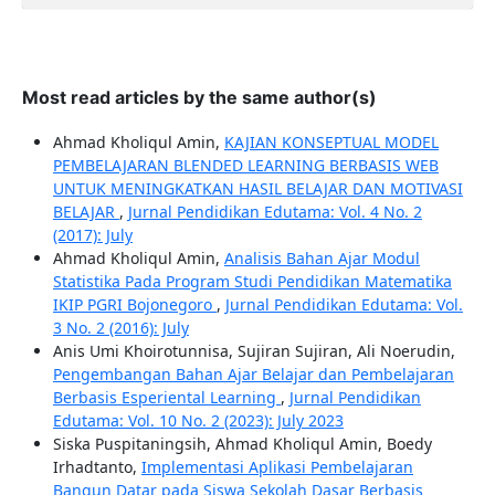
Most read articles by the same author(s)
Ahmad Kholiqul Amin,
KAJIAN KONSEPTUAL MODEL
PEMBELAJARAN BLENDED LEARNING BERBASIS WEB
UNTUK MENINGKATKAN HASIL BELAJAR DAN MOTIVASI
BELAJAR
,
Jurnal Pendidikan Edutama: Vol. 4 No. 2
(2017): July
Ahmad Kholiqul Amin,
Analisis Bahan Ajar Modul
Statistika Pada Program Studi Pendidikan Matematika
IKIP PGRI Bojonegoro
,
Jurnal Pendidikan Edutama: Vol.
3 No. 2 (2016): July
Anis Umi Khoirotunnisa, Sujiran Sujiran, Ali Noerudin,
Pengembangan Bahan Ajar Belajar dan Pembelajaran
Berbasis Esperiental Learning
,
Jurnal Pendidikan
Edutama: Vol. 10 No. 2 (2023): July 2023
Siska Puspitaningsih, Ahmad Kholiqul Amin, Boedy
Irhadtanto,
Implementasi Aplikasi Pembelajaran
Bangun Datar pada Siswa Sekolah Dasar Berbasis