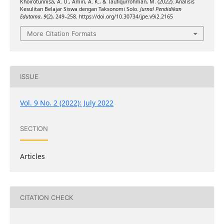
Khoirotunnisa, A. U., Amin, A. K., & Taufiqurrohman, M. (2022). Analisis
Kesulitan Belajar Siswa dengan Taksonomi Solo.
Jurnal Pendidikan
Edutama
,
9
(2), 249–258. https://doi.org/10.30734/jpe.v9i2.2165
More Citation Formats
ISSUE
Vol. 9 No. 2 (2022): July 2022
SECTION
Articles
CITATION CHECK