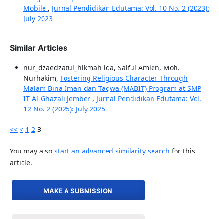
Mobile
,
Jurnal Pendidikan Edutama: Vol. 10 No. 2 (2023):
July 2023
Similar Articles
nur_dzaedzatul_hikmah ida, Saiful Amien, Moh.
Nurhakim,
Fostering Religious Character Through
Malam Bina Iman dan Taqwa (MABIT) Program at SMP
IT Al-Ghazali Jember
,
Jurnal Pendidikan Edutama: Vol.
12 No. 2 (2025): July 2025
<<
<
1
2
3
You may also
start an advanced similarity search
for this
article.
MAKE A SUBMISSION