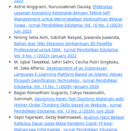
2023
Astrie Anggraini, Nurussakinah Daulay,
Efektivitas
Layanan Konseling Kelompok dengan Teknik Self
Management untuk Meningkatkan Kedisiplinan Belajar
Siswa
,
Jurnal Pendidikan Edutama: Vol. 10 No. 2 (2023):
July 2023
Nining Setia Asih, Sobihah Rasyad, Juwanda Juwanda,
Bahan Ajar Teks Eksposisi berbantuan 3D Pageflip
Professional untuk SMA
,
Jurnal Pendidikan Edutama:
Vol. 9 No. 1 (2022): January 2022
M. Iqbal Tawakkal, Sahri Sahri, Cecilia Putri Singkuku,
M. Zaka Alfarisi,
Development of an Indonesian
Language E-Learning Platform Based on Islamic Values
through Gamification Technology
,
Jurnal Pendidikan
Edutama: Vol. 13 No. 1 (2026): January 2026
Bagas Romadhoni Sugiarto, Cahyo Hasanudin,
Sutrimah,
Designing News Text Teaching Materials with
Higher-Order Thinking Skills based on Website
,
Jurnal
Pendidikan Edutama: Vol. 13 No. 2 (2026): July 2026
Septi Fajarwati, Desty Rakhmawati,
Analisis Hasil Belajar
Kalkulus Dasar pada Masa Pandemi Covid-19 bagi
Mahasiswa Informatika
,
Jurnal Pendidikan Edutama: