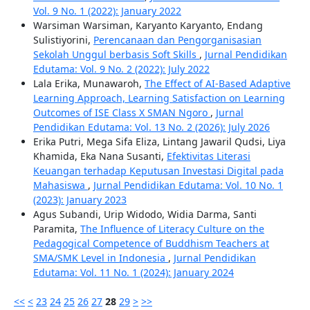
Vol. 9 No. 1 (2022): January 2022
Warsiman Warsiman, Karyanto Karyanto, Endang
Sulistiyorini,
Perencanaan dan Pengorganisasian
Sekolah Unggul berbasis Soft Skills
,
Jurnal Pendidikan
Edutama: Vol. 9 No. 2 (2022): July 2022
Lala Erika, Munawaroh,
The Effect of AI-Based Adaptive
Learning Approach, Learning Satisfaction on Learning
Outcomes of ISE Class X SMAN Ngoro
,
Jurnal
Pendidikan Edutama: Vol. 13 No. 2 (2026): July 2026
Erika Putri, Mega Sifa Eliza, Lintang Jawaril Qudsi, Liya
Khamida, Eka Nana Susanti,
Efektivitas Literasi
Keuangan terhadap Keputusan Investasi Digital pada
Mahasiswa
,
Jurnal Pendidikan Edutama: Vol. 10 No. 1
(2023): January 2023
Agus Subandi, Urip Widodo, Widia Darma, Santi
Paramita,
The Influence of Literacy Culture on the
Pedagogical Competence of Buddhism Teachers at
SMA/SMK Level in Indonesia
,
Jurnal Pendidikan
Edutama: Vol. 11 No. 1 (2024): January 2024
<<
<
23
24
25
26
27
28
29
>
>>