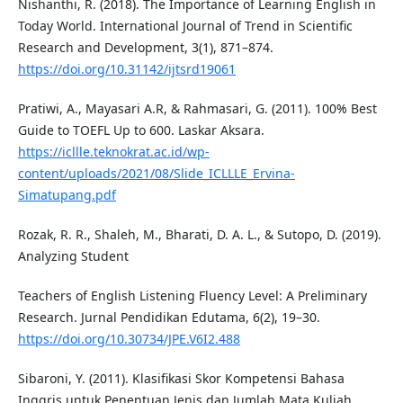
Nishanthi, R. (2018). The Importance of Learning English in
Today World. International Journal of Trend in Scientific
Research and Development, 3(1), 871–874.
https://doi.org/10.31142/ijtsrd19061
Pratiwi, A., Mayasari A.R, & Rahmasari, G. (2011). 100% Best
Guide to TOEFL Up to 600. Laskar Aksara.
https://icllle.teknokrat.ac.id/wp-
content/uploads/2021/08/Slide_ICLLLE_Ervina-
Simatupang.pdf
Rozak, R. R., Shaleh, M., Bharati, D. A. L., & Sutopo, D. (2019).
Analyzing Student
Teachers of English Listening Fluency Level: A Preliminary
Research. Jurnal Pendidikan Edutama, 6(2), 19–30.
https://doi.org/10.30734/JPE.V6I2.488
Sibaroni, Y. (2011). Klasifikasi Skor Kompetensi Bahasa
Inggris untuk Penentuan Jenis dan Jumlah Mata Kuliah