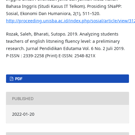
Bahasa Inggris (Studi Kasus IT Telkom). Prosiding SNaPP:
Sosial, Ekonomi Dan Humaniora, 2(1), 511–520.
http://proceeding.unisba.ac.id/index.php/sosial/article/view/31
Rozak, Saleh, Bharati, Sutopo. 2019. Analyzing students
teachers of english litsneing fluency level: a preliminary
research. Jurnal Pendidikan Edutama Vol. 6 No. 2 Juli 2019.
P-ISSN : 2339-2258 (Print) E-ISSN: 2548-821X
PDF
PUBLISHED
2022-01-20