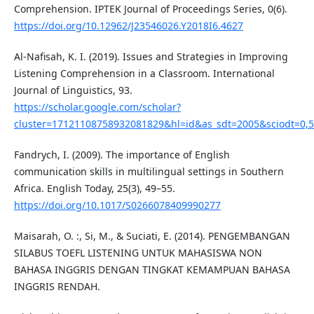
Comprehension. IPTEK Journal of Proceedings Series, 0(6).
https://doi.org/10.12962/J23546026.Y2018I6.4627
Al-Nafisah, K. I. (2019). Issues and Strategies in Improving
Listening Comprehension in a Classroom. International
Journal of Linguistics, 93.
https://scholar.google.com/scholar?
cluster=17121108758932081829&hl=id&as_sdt=2005&sciodt=0,5
Fandrych, I. (2009). The importance of English
communication skills in multilingual settings in Southern
Africa. English Today, 25(3), 49–55.
https://doi.org/10.1017/S0266078409990277
Maisarah, O. :, Si, M., & Suciati, E. (2014). PENGEMBANGAN
SILABUS TOEFL LISTENING UNTUK MAHASISWA NON
BAHASA INGGRIS DENGAN TINGKAT KEMAMPUAN BAHASA
INGGRIS RENDAH.