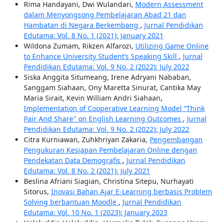
Rima Handayani, Dwi Wulandari,
Modern Assessment
dalam Menyongsong Pembelajaran Abad 21 dan
Hambatan di Negara Berkembang
,
Jurnal Pendidikan
Edutama: Vol. 8 No. 1 (2021): January 2021
Wildona Zumam, Rikzen Alfarozi,
Utilizing Game Online
to Enhance University Student’s Speaking Skill
,
Jurnal
Pendidikan Edutama: Vol. 9 No. 2 (2022): July 2022
Siska Anggita Situmeang, Irene Adryani Nababan,
Sanggam Siahaan, Ony Maretta Sinurat, Cantika May
Maria Sirait, Kevin William Andri Siahaan,
Implementation of Cooperative Learning Model “Think
Pair And Share" on English Learning Outcomes
,
Jurnal
Pendidikan Edutama: Vol. 9 No. 2 (2022): July 2022
Citra Kurniawan, Zuhkhriyan Zakaria,
Pengembangan
Pengukuran Kesiapan Pembelajaran Online dengan
Pendekatan Data Demografis
,
Jurnal Pendidikan
Edutama: Vol. 8 No. 2 (2021): July 2021
Beslina Afriani Siagian, Christina Sitepu, Nurhayati
Sitorus,
Inovasi Bahan Ajar E-Learning berbasis Problem
Solving berbantuan Moodle
,
Jurnal Pendidikan
Edutama: Vol. 10 No. 1 (2023): January 2023