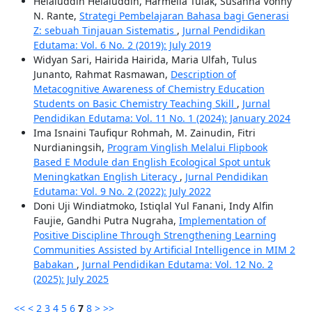
Helaluddin Helaluddin, Harmelia Tulak, Susanna Vonny
N. Rante,
Strategi Pembelajaran Bahasa bagi Generasi
Z: sebuah Tinjauan Sistematis
,
Jurnal Pendidikan
Edutama: Vol. 6 No. 2 (2019): July 2019
Widyan Sari, Hairida Hairida, Maria Ulfah, Tulus
Junanto, Rahmat Rasmawan,
Description of
Metacognitive Awareness of Chemistry Education
Students on Basic Chemistry Teaching Skill
,
Jurnal
Pendidikan Edutama: Vol. 11 No. 1 (2024): January 2024
Ima Isnaini Taufiqur Rohmah, M. Zainudin, Fitri
Nurdianingsih,
Program Vinglish Melalui Flipbook
Based E Module dan English Ecological Spot untuk
Meningkatkan English Literacy
,
Jurnal Pendidikan
Edutama: Vol. 9 No. 2 (2022): July 2022
Doni Uji Windiatmoko, Istiqlal Yul Fanani, Indy Alfin
Faujie, Gandhi Putra Nugraha,
Implementation of
Positive Discipline Through Strengthening Learning
Communities Assisted by Artificial Intelligence in MIM 2
Babakan
,
Jurnal Pendidikan Edutama: Vol. 12 No. 2
(2025): July 2025
<<
<
2
3
4
5
6
7
8
>
>>