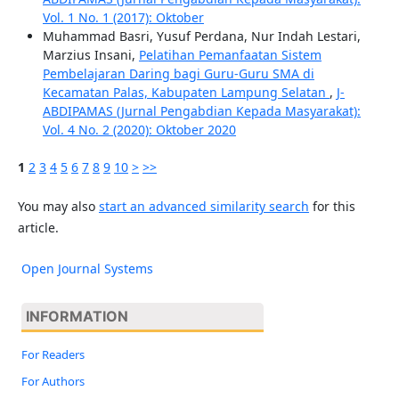
Vol. 1 No. 1 (2017): Oktober
Muhammad Basri, Yusuf Perdana, Nur Indah Lestari,
Marzius Insani,
Pelatihan Pemanfaatan Sistem
Pembelajaran Daring bagi Guru-Guru SMA di
Kecamatan Palas, Kabupaten Lampung Selatan
,
J-
ABDIPAMAS (Jurnal Pengabdian Kepada Masyarakat):
Vol. 4 No. 2 (2020): Oktober 2020
1
2
3
4
5
6
7
8
9
10
>
>>
You may also
start an advanced similarity search
for this
article.
Open Journal Systems
INFORMATION
For Readers
For Authors