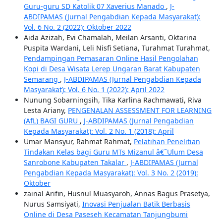
Guru-guru SD Katolik 07 Xaverius Manado
,
J-
ABDIPAMAS (Jurnal Pengabdian Kepada Masyarakat):
Vol. 6 No. 2 (2022): Oktober 2022
Aida Azizah, Evi Chamalah, Meilan Arsanti, Oktarina
Puspita Wardani, Leli Nisfi Setiana, Turahmat Turahmat,
Pendampingan Pemasaran Online Hasil Pengolahan
Kopi di Desa Wisata Lerep Ungaran Barat Kabupaten
Semarang
,
J-ABDIPAMAS (Jurnal Pengabdian Kepada
Masyarakat): Vol. 6 No. 1 (2022): April 2022
Nunung Sobarningsih, Tika Karlina Rachmawati, Riva
Lesta Ariany,
PENGENALAN ASSESSMENT FOR LEARNING
(AfL) BAGI GURU
,
J-ABDIPAMAS (Jurnal Pengabdian
Kepada Masyarakat): Vol. 2 No. 1 (2018): April
Umar Mansyur, Rahmat Rahmat,
Pelatihan Penelitian
Tindakan Kelas bagi Guru MTs Mizanul â€˜Ulum Desa
Sanrobone Kabupaten Takalar
,
J-ABDIPAMAS (Jurnal
Pengabdian Kepada Masyarakat): Vol. 3 No. 2 (2019):
Oktober
zainal Arifin, Husnul Muasyaroh, Annas Bagus Prasetya,
Nurus Samsiyati,
Inovasi Penjualan Batik Berbasis
Online di Desa Paseseh Kecamatan Tanjungbumi