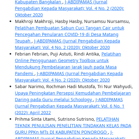
Kabupaten Bangkalan
,
J-ABDIPAMAS (Jurnal
Pengabdian Kepada Masyarakat): Vol. 4 No. 2 (2020):
Oktober 2020
Makhroji Makhroji, Hasby Hasby, Nursamsu Nursamsu,
Pelatihan Pembuatan Sabun Cuci Tangan Cair untuk
Pencegahan Penularan COVID-19 di Desa Matang
Teupah
,
J-ABDIPAMAS (Jurnal Pengabdian Kepada
Masyarakat): Vol. 4 No. 2 (2020): Oktober 2020
Febrian Febrian, Puji Astuti, Rindi Antika,
Pelatihan
Online Penggunaan Geometry Toolbox untuk
Mendukung Pembelajaran Jarak Jauh pada Masa
Pandemi
,
J-ABDIPAMAS (Jurnal Pengabdian Kepada
Masyarakat): Vol. 4 No. 2 (2020): Oktober 2020
Sabar Narimo, Rochman Hadi Mustofa, Tri Nur Wahyudi,
Upaya Peningkatan Persepsi Kemudahan Pembelajaran
Daring pada Guru melalui Schoology
,
J-ABDIPAMAS
(Jurnal Pengabdian Kepada Masyarakat): Vol. 6 No. 1
(2022): April 2022
Prihma Sinta Utami, Sutrisno Sutrisno,
PELATIHAN
TEKNIK PENULISAN PENELITIAN TINDAKAN KELAS PADA
GURU PPKn MTs DI KABUPATEN PONOROGO
,
J-
ABDIPAMAS (Jurnal Pengabdian Kepada Masyarakat):