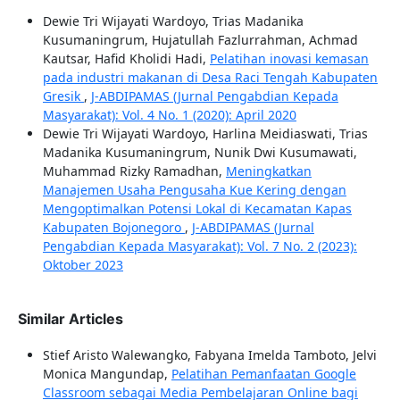
Dewie Tri Wijayati Wardoyo, Trias Madanika
Kusumaningrum, Hujatullah Fazlurrahman, Achmad
Kautsar, Hafid Kholidi Hadi,
Pelatihan inovasi kemasan
pada industri makanan di Desa Raci Tengah Kabupaten
Gresik
,
J-ABDIPAMAS (Jurnal Pengabdian Kepada
Masyarakat): Vol. 4 No. 1 (2020): April 2020
Dewie Tri Wijayati Wardoyo, Harlina Meidiaswati, Trias
Madanika Kusumaningrum, Nunik Dwi Kusumawati,
Muhammad Rizky Ramadhan,
Meningkatkan
Manajemen Usaha Pengusaha Kue Kering dengan
Mengoptimalkan Potensi Lokal di Kecamatan Kapas
Kabupaten Bojonegoro
,
J-ABDIPAMAS (Jurnal
Pengabdian Kepada Masyarakat): Vol. 7 No. 2 (2023):
Oktober 2023
Similar Articles
Stief Aristo Walewangko, Fabyana Imelda Tamboto, Jelvi
Monica Mangundap,
Pelatihan Pemanfaatan Google
Classroom sebagai Media Pembelajaran Online bagi