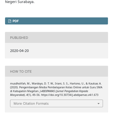
Negeri Surabaya.
PDF
PUBLISHED
2020-04-20
HOW TO CITE
musdholifah, M., Wardoyo, D. T. W., Iriani, S. S., Hartono, U., & Kautsar, A.
(2020). Pengembangan Media Pembelajaran Kelas Online untuk Guru SMA
di Kabupaten Magetan.
J-ABDIPAMAS (Jurnal Pengabdian Kepada
Masyarakat)
,
4
(1), 49–56. https://doi.org/10.30734/j-abdipamas.v4i1.673
More Citation Formats