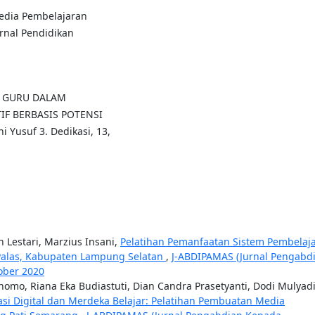
n Media Pembelajaran
rnal Pendidikan
IbM GURU DALAM
F BERBASIS POTENSI
i Yusuf 3. Dedikasi, 13,
Lestari, Marzius Insani,
Pelatihan Pemanfaatan Sistem Pembelaj
Palas, Kabupaten Lampung Selatan
,
J-ABDIPAMAS (Jurnal Pengabd
tober 2020
nomo, Riana Eka Budiastuti, Dian Candra Prasetyanti, Dodi Mulyadi
rasi Digital dan Merdeka Belajar: Pelatihan Pembuatan Media