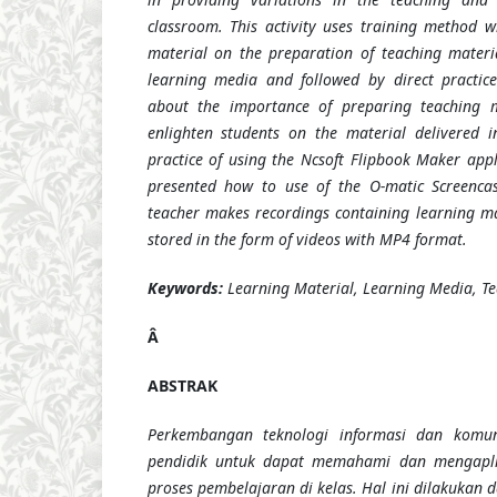
classroom. This activity uses
training
method
w
material on the preparation of
teaching
materia
learning media and followed by direct practic
about the importance of preparing teaching m
enlighten students on the material delivered 
practice of using the Ncsoft Flipbook Maker appl
presented
how to
use of the O-matic Screencas
teacher makes recordings containing learning ma
stored in the form of videos with MP4 format.
Keywords:
Learning Material,
Learning Media, Te
Â
ABSTRAK
Perkembangan teknologi informasi dan komun
pendidik untuk dapat memahami dan mengapli
proses pembelajaran di kelas. Hal ini dilakuka