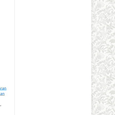
aran
ian
,