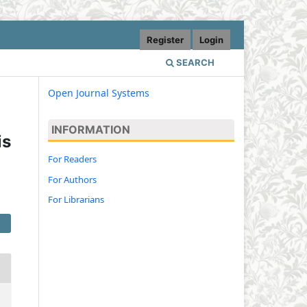
Register
Login
SEARCH
Open Journal Systems
INFORMATION
is
For Readers
For Authors
For Librarians