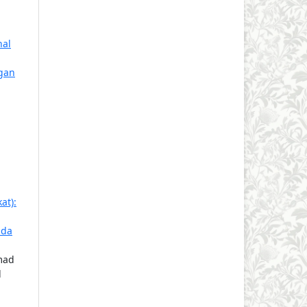
nal
gan
at):
ada
mad
l