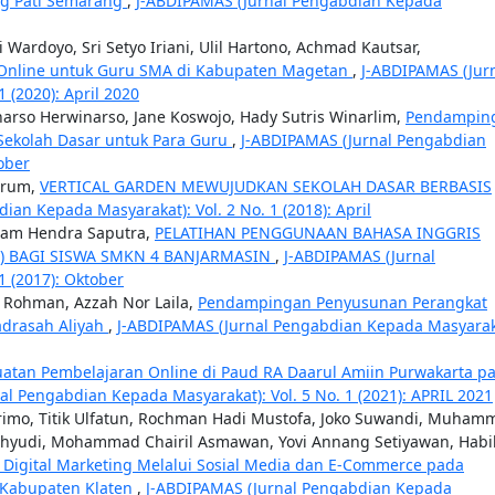
ng Pati Semarang
,
J-ABDIPAMAS (Jurnal Pengabdian Kepada
 Wardoyo, Sri Setyo Iriani, Ulil Hartono, Achmad Kautsar,
Online untuk Guru SMA di Kabupaten Magetan
,
J-ABDIPAMAS (Jur
 (2020): April 2020
narso Herwinarso, Jane Koswojo, Hady Sutris Winarlim,
Pendampin
ekolah Dasar untuk Para Guru
,
J-ABDIPAMAS (Jurnal Pengabdian
ober
grum,
VERTICAL GARDEN MEWUJUDKAN SEKOLAH DASAR BERBASIS
an Kepada Masyarakat): Vol. 2 No. 1 (2018): April
 Imam Hendra Saputra,
PELATIHAN PENGGUNAAN BAHASA INGGRIS
) BAGI SISWA SMKN 4 BANJARMASIN
,
J-ABDIPAMAS (Jurnal
1 (2017): Oktober
r Rohman, Azzah Nor Laila,
Pendampingan Penyusunan Perangkat
adrasah Aliyah
,
J-ABDIPAMAS (Jurnal Pengabdian Kepada Masyarak
atan Pembelajaran Online di Paud RA Daarul Amiin Purwakarta p
al Pengabdian Kepada Masyarakat): Vol. 5 No. 1 (2021): APRIL 2021
Narimo, Titik Ulfatun, Rochman Hadi Mustofa, Joko Suwandi, Muham
Wahyudi, Mohammad Chairil Asmawan, Yovi Annang Setiyawan, Habi
Digital Marketing Melalui Sosial Media dan E-Commerce pada
, Kabupaten Klaten
,
J-ABDIPAMAS (Jurnal Pengabdian Kepada