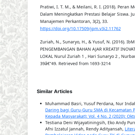
Pratiwi, I. T. M., & Meilani, R. I. (2018). Pera
Dalam Meningkatkan Prestasi Belajar Siswa. Ju
Manajemen Perkantoran, 3(2), 33.
https://doi.org/10.17509/jpm.v3i2.11762
Zuriah, N., Sunaryo, H., & Yusuf, N. (2016). 
PENGEMBANGAN BAHAN AJAR KREATIF INOVATI
LOKAL Nurul Zuriah 1 , Hari Sunaryo 2 , Nurban
39â€“49. Retrieved from 1693-3214
Similar Articles
Muhammad Basri, Yusuf Perdana, Nur Indah 
Daring bagi Guru-Guru SMA di Kecamatan 
Kepada Masyarakat): Vol. 4 No. 2 (2020): Ok
Testiana Deni Wijayatiningsih, Eko Andy Pur
Afni Izzatul Jannah, Rendy Adityansah,
Lite