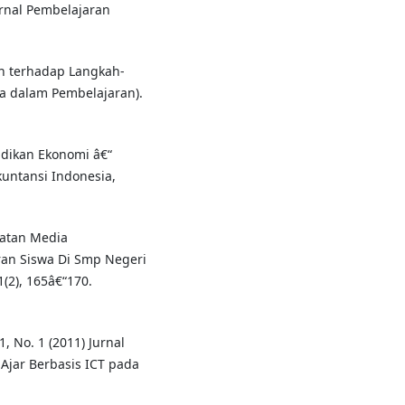
rnal Pembelajaran
an terhadap Langkah-
a dalam Pembelajaran).
idikan Ekonomi â€“
kuntansi Indonesia,
aatan Media
ran Siswa Di Smp Negeri
(2), 165â€“170.
 1, No. 1 (2011) Jurnal
jar Berbasis ICT pada