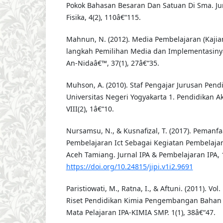
Pokok Bahasan Besaran Dan Satuan Di Sma. Ju
Fisika, 4(2), 110â€“115.
Mahnun, N. (2012). Media Pembelajaran (Kaji
langkah Pemilihan Media dan Implementasiny
An-Nidaâ€™, 37(1), 27â€“35.
Muhson, A. (2010). Staf Pengajar Jurusan Pend
Universitas Negeri Yogyakarta 1. Pendidikan A
VIII(2), 1â€“10.
Nursamsu, N., & Kusnafizal, T. (2017). Pemanf
Pembelajaran Ict Sebagai Kegiatan Pembelaja
Aceh Tamiang. Jurnal IPA & Pembelajaran IPA, 1
https://doi.org/10.24815/jipi.v1i2.9691
Paristiowati, M., Ratna, I., & Aftuni. (2011). Vol.
Riset Pendidikan Kimia Pengembangan Bahan A
Mata Pelajaran IPA-KIMIA SMP. 1(1), 38â€“47.