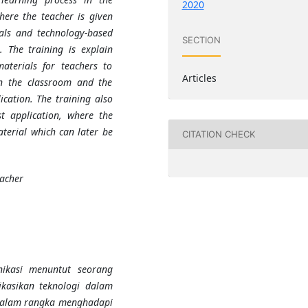
2020
here the teacher is given
ls and technology-based
SECTION
e.
The
training
is
explain
aterials for teachers to
Articles
in the classroom and the
ication. The training also
t application, where the
terial which can later be
CITATION CHECK
acher
ikasi menuntut seorang
kasikan teknologi dalam
n dalam rangka menghadapi