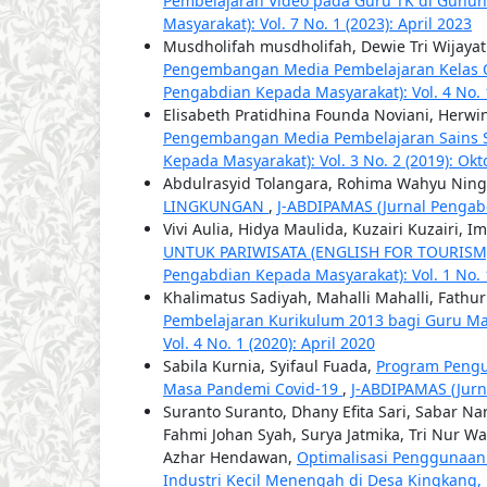
Pembelajaran Video pada Guru TK di Gunu
Masyarakat): Vol. 7 No. 1 (2023): April 2023
Musdholifah musdholifah, Dewie Tri Wijayati
Pengembangan Media Pembelajaran Kelas 
Pengabdian Kepada Masyarakat): Vol. 4 No. 1
Elisabeth Pratidhina Founda Noviani, Herwi
Pengembangan Media Pembelajaran Sains S
Kepada Masyarakat): Vol. 3 No. 2 (2019): Okt
Abdulrasyid Tolangara, Rohima Wahyu Nin
LINGKUNGAN
,
J-ABDIPAMAS (Jurnal Pengabdi
Vivi Aulia, Hidya Maulida, Kuzairi Kuzairi,
UNTUK PARIWISATA (ENGLISH FOR TOURISM
Pengabdian Kepada Masyarakat): Vol. 1 No. 
Khalimatus Sadiyah, Mahalli Mahalli, Fathu
Pembelajaran Kurikulum 2013 bagi Guru M
Vol. 4 No. 1 (2020): April 2020
Sabila Kurnia, Syifaul Fuada,
Program Pengu
Masa Pandemi Covid-19
,
J-ABDIPAMAS (Jurn
Suranto Suranto, Dhany Efita Sari, Sabar 
Fahmi Johan Syah, Surya Jatmika, Tri Nur 
Azhar Hendawan,
Optimalisasi Penggunaan 
Industri Kecil Menengah di Desa Kingkang