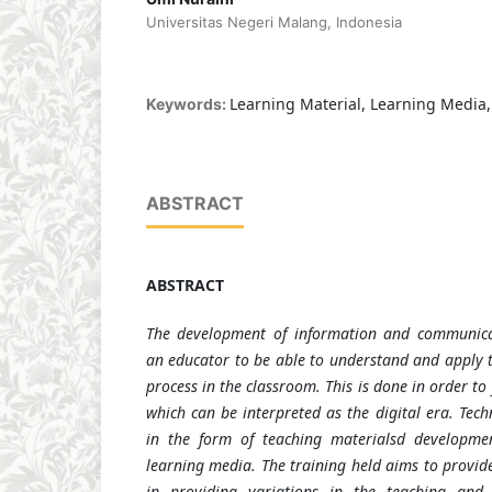
Universitas Negeri Malang, Indonesia
Learning Material, Learning Media,
Keywords:
ABSTRACT
ABSTRACT
The development of information and communica
an educator to be able to understand and apply t
process in the classroom. This is done in order to 
which can be interpreted as the digital era. Tec
in the form of teaching materials
d developme
learning media. The training held aims to provid
in providing variations in the teaching and 