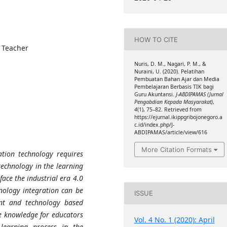
HOW TO CITE
 Teacher
Nuris, D. M., Nagari, P. M., &
Nuraini, U. (2020). Pelatihan
Pembuatan Bahan Ajar dan Media
Pembelajaran Berbasis TIK bagi
Guru Akuntansi.
J-ABDIPAMAS (Jurnal
Pengabdian Kepada Masyarakat)
,
4
(1), 75–82. Retrieved from
https://ejurnal.ikippgribojonegoro.a
c.id/index.php/J-
ABDIPAMAS/article/view/616
More Citation Formats
tion technology requires
echnology in the learning
face the industrial era 4.0
hnology integration can be
ISSUE
nt
and technology based
e knowledge for educators
Vol. 4 No. 1 (2020): April
learning process in the