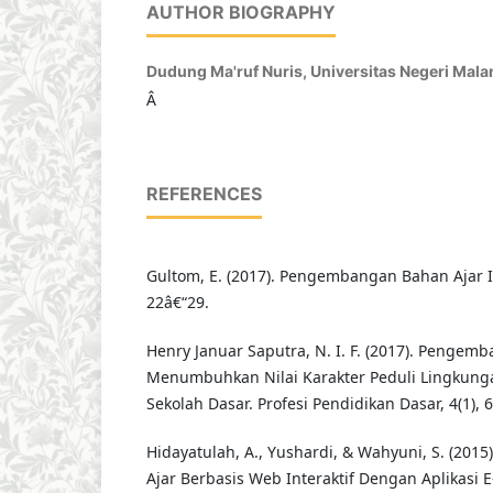
AUTHOR BIOGRAPHY
Dudung Ma'ruf Nuris,
Universitas Negeri Mala
Â
REFERENCES
Gultom, E. (2017). Pengembangan Bahan Ajar Ino
22â€“29.
Henry Januar Saputra, N. I. F. (2017). Pengem
Menumbuhkan Nilai Karakter Peduli Lingkunga
Sekolah Dasar. Profesi Pendidikan Dasar, 4(1), 
Hidayatulah, A., Yushardi, & Wahyuni, S. (20
Ajar Berbasis Web Interaktif Dengan Aplikasi