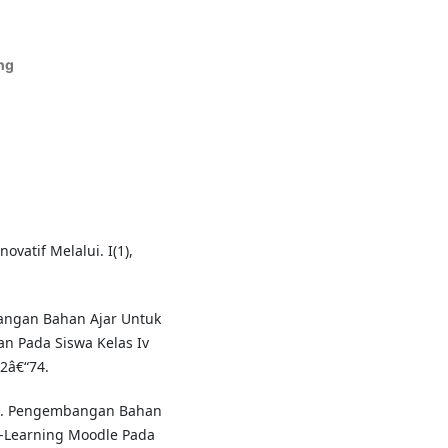
ng
vatif Melalui. I(1),
bangan Bahan Ajar Untuk
n Pada Siswa Kelas Iv
62â€“74.
15). Pengembangan Bahan
 E-Learning Moodle Pada