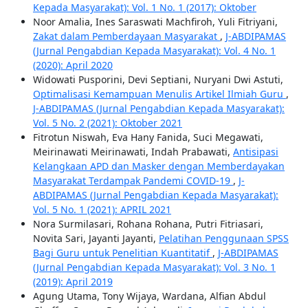
Kepada Masyarakat): Vol. 1 No. 1 (2017): Oktober
Noor Amalia, Ines Saraswati Machfiroh, Yuli Fitriyani,
Zakat dalam Pemberdayaan Masyarakat
,
J-ABDIPAMAS
(Jurnal Pengabdian Kepada Masyarakat): Vol. 4 No. 1
(2020): April 2020
Widowati Pusporini, Devi Septiani, Nuryani Dwi Astuti,
Optimalisasi Kemampuan Menulis Artikel Ilmiah Guru
,
J-ABDIPAMAS (Jurnal Pengabdian Kepada Masyarakat):
Vol. 5 No. 2 (2021): Oktober 2021
Fitrotun Niswah, Eva Hany Fanida, Suci Megawati,
Meirinawati Meirinawati, Indah Prabawati,
Antisipasi
Kelangkaan APD dan Masker dengan Memberdayakan
Masyarakat Terdampak Pandemi COVID-19
,
J-
ABDIPAMAS (Jurnal Pengabdian Kepada Masyarakat):
Vol. 5 No. 1 (2021): APRIL 2021
Nora Surmilasari, Rohana Rohana, Putri Fitriasari,
Novita Sari, Jayanti Jayanti,
Pelatihan Penggunaan SPSS
Bagi Guru untuk Penelitian Kuantitatif
,
J-ABDIPAMAS
(Jurnal Pengabdian Kepada Masyarakat): Vol. 3 No. 1
(2019): April 2019
Agung Utama, Tony Wijaya, Wardana, Alfian Abdul