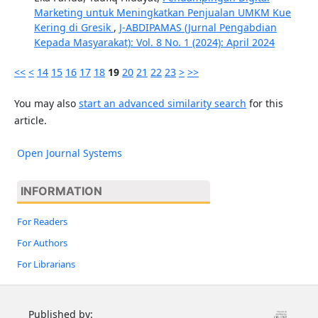
Marketing untuk Meningkatkan Penjualan UMKM Kue
Kering di Gresik
,
J-ABDIPAMAS (Jurnal Pengabdian
Kepada Masyarakat): Vol. 8 No. 1 (2024): April 2024
<<
<
14
15
16
17
18
19
20
21
22
23
>
>>
You may also
start an advanced similarity search
for this
article.
Open Journal Systems
INFORMATION
For Readers
For Authors
For Librarians
Published by: