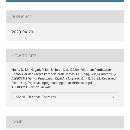
PUBLISHED
2020-04-20
HOW TO CITE
Nuris, D. M., Nagari, P. M., & Nuraini, U. (2020). Pelatihan Pembuatan
Bahan Ajar dan Media Pembelajaran Berbasis TIK bagi Guru Akuntansi.
J-
ABDIPAMAS (Jurnal Pengabdian Kepada Masyarakat)
,
4
(1), 75–82. Retrieved
from https://ejurnal.ikippgribojonegoro.ac.id/index.php/J-
ABDIPAMAS/article/view/616
More Citation Formats
ISSUE