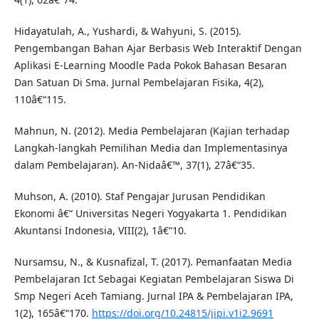
Hidayatulah, A., Yushardi, & Wahyuni, S. (2015).
Pengembangan Bahan Ajar Berbasis Web Interaktif Dengan
Aplikasi E-Learning Moodle Pada Pokok Bahasan Besaran
Dan Satuan Di Sma. Jurnal Pembelajaran Fisika, 4(2),
110â€“115.
Mahnun, N. (2012). Media Pembelajaran (Kajian terhadap
Langkah-langkah Pemilihan Media dan Implementasinya
dalam Pembelajaran). An-Nidaâ€™, 37(1), 27â€“35.
Muhson, A. (2010). Staf Pengajar Jurusan Pendidikan
Ekonomi â€“ Universitas Negeri Yogyakarta 1. Pendidikan
Akuntansi Indonesia, VIII(2), 1â€“10.
Nursamsu, N., & Kusnafizal, T. (2017). Pemanfaatan Media
Pembelajaran Ict Sebagai Kegiatan Pembelajaran Siswa Di
Smp Negeri Aceh Tamiang. Jurnal IPA & Pembelajaran IPA,
1(2), 165â€“170.
https://doi.org/10.24815/jipi.v1i2.9691