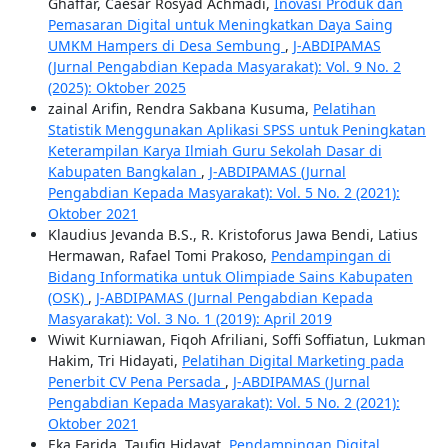
Ghaffar, Caesar Rosyad Achmadi,
Inovasi Produk dan
Pemasaran Digital untuk Meningkatkan Daya Saing
UMKM Hampers di Desa Sembung
,
J-ABDIPAMAS
(Jurnal Pengabdian Kepada Masyarakat): Vol. 9 No. 2
(2025): Oktober 2025
zainal Arifin, Rendra Sakbana Kusuma,
Pelatihan
Statistik Menggunakan Aplikasi SPSS untuk Peningkatan
Keterampilan Karya Ilmiah Guru Sekolah Dasar di
Kabupaten Bangkalan
,
J-ABDIPAMAS (Jurnal
Pengabdian Kepada Masyarakat): Vol. 5 No. 2 (2021):
Oktober 2021
Klaudius Jevanda B.S., R. Kristoforus Jawa Bendi, Latius
Hermawan, Rafael Tomi Prakoso,
Pendampingan di
Bidang Informatika untuk Olimpiade Sains Kabupaten
(OSK)
,
J-ABDIPAMAS (Jurnal Pengabdian Kepada
Masyarakat): Vol. 3 No. 1 (2019): April 2019
Wiwit Kurniawan, Fiqoh Afriliani, Soffi Soffiatun, Lukman
Hakim, Tri Hidayati,
Pelatihan Digital Marketing pada
Penerbit CV Pena Persada
,
J-ABDIPAMAS (Jurnal
Pengabdian Kepada Masyarakat): Vol. 5 No. 2 (2021):
Oktober 2021
Eka Farida, Taufiq Hidayat,
Pendampingan Digital