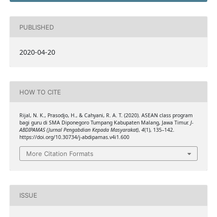
PUBLISHED
2020-04-20
HOW TO CITE
Rijal, N. K., Prasodjo, H., & Cahyani, R. A. T. (2020). ASEAN class program
bagi guru di SMA Diponegoro Tumpang Kabupaten Malang, Jawa Timur.
J-
ABDIPAMAS (Jurnal Pengabdian Kepada Masyarakat)
,
4
(1), 135–142.
https://doi.org/10.30734/j-abdipamas.v4i1.600
More Citation Formats
ISSUE