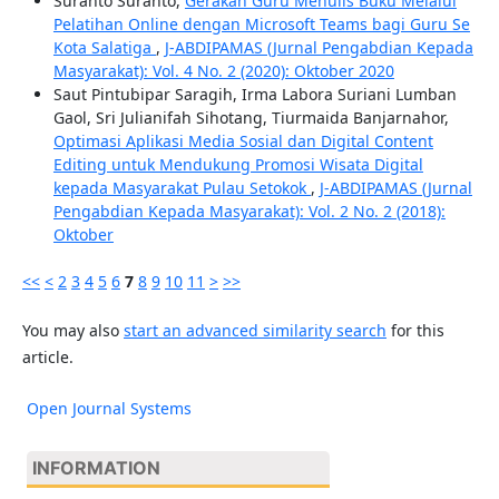
Suranto Suranto,
Gerakan Guru Menulis Buku Melalui
Pelatihan Online dengan Microsoft Teams bagi Guru Se
Kota Salatiga
,
J-ABDIPAMAS (Jurnal Pengabdian Kepada
Masyarakat): Vol. 4 No. 2 (2020): Oktober 2020
Saut Pintubipar Saragih, Irma Labora Suriani Lumban
Gaol, Sri Julianifah Sihotang, Tiurmaida Banjarnahor,
Optimasi Aplikasi Media Sosial dan Digital Content
Editing untuk Mendukung Promosi Wisata Digital
kepada Masyarakat Pulau Setokok
,
J-ABDIPAMAS (Jurnal
Pengabdian Kepada Masyarakat): Vol. 2 No. 2 (2018):
Oktober
<<
<
2
3
4
5
6
7
8
9
10
11
>
>>
You may also
start an advanced similarity search
for this
article.
Open Journal Systems
INFORMATION