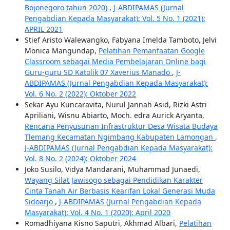
Bojonegoro tahun 2020)
,
J-ABDIPAMAS (Jurnal
Pengabdian Kepada Masyarakat): Vol. 5 No. 1 (2021):
APRIL 2021
Stief Aristo Walewangko, Fabyana Imelda Tamboto, Jelvi
Monica Mangundap,
Pelatihan Pemanfaatan Google
Classroom sebagai Media Pembelajaran Online bagi
Guru-guru SD Katolik 07 Xaverius Manado
,
J-
ABDIPAMAS (Jurnal Pengabdian Kepada Masyarakat):
Vol. 6 No. 2 (2022): Oktober 2022
Sekar Ayu Kuncaravita, Nurul Jannah Asid, Rizki Astri
Apriliani, Wisnu Abiarto, Moch. edra Aurick Aryanta,
Rencana Penyusunan Infrastruktur Desa Wisata Budaya
Tlemang Kecamatan Ngimbang Kabupaten Lamongan
,
J-ABDIPAMAS (Jurnal Pengabdian Kepada Masyarakat):
Vol. 8 No. 2 (2024): Oktober 2024
Joko Susilo, Vidya Mandarani, Muhammad Junaedi,
Wayang Silat Jawisogo sebagai Pendidikan Karakter
Cinta Tanah Air Berbasis Kearifan Lokal Generasi Muda
Sidoarjo
,
J-ABDIPAMAS (Jurnal Pengabdian Kepada
Masyarakat): Vol. 4 No. 1 (2020): April 2020
Romadhiyana Kisno Saputri, Akhmad Albari,
Pelatihan