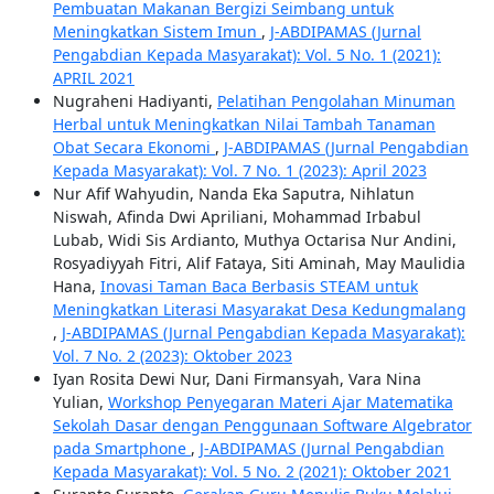
Pembuatan Makanan Bergizi Seimbang untuk
Meningkatkan Sistem Imun
,
J-ABDIPAMAS (Jurnal
Pengabdian Kepada Masyarakat): Vol. 5 No. 1 (2021):
APRIL 2021
Nugraheni Hadiyanti,
Pelatihan Pengolahan Minuman
Herbal untuk Meningkatkan Nilai Tambah Tanaman
Obat Secara Ekonomi
,
J-ABDIPAMAS (Jurnal Pengabdian
Kepada Masyarakat): Vol. 7 No. 1 (2023): April 2023
Nur Afif Wahyudin, Nanda Eka Saputra, Nihlatun
Niswah, Afinda Dwi Apriliani, Mohammad Irbabul
Lubab, Widi Sis Ardianto, Muthya Octarisa Nur Andini,
Rosyadiyyah Fitri, Alif Fataya, Siti Aminah, May Maulidia
Hana,
Inovasi Taman Baca Berbasis STEAM untuk
Meningkatkan Literasi Masyarakat Desa Kedungmalang
,
J-ABDIPAMAS (Jurnal Pengabdian Kepada Masyarakat):
Vol. 7 No. 2 (2023): Oktober 2023
Iyan Rosita Dewi Nur, Dani Firmansyah, Vara Nina
Yulian,
Workshop Penyegaran Materi Ajar Matematika
Sekolah Dasar dengan Penggunaan Software Algebrator
pada Smartphone
,
J-ABDIPAMAS (Jurnal Pengabdian
Kepada Masyarakat): Vol. 5 No. 2 (2021): Oktober 2021