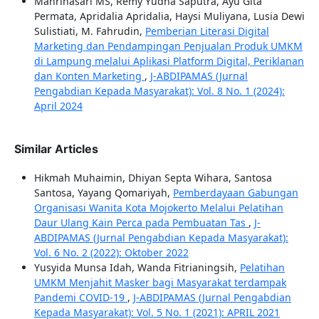
Mahrinasari MS, Remy Yudha Saputra, Ayu Gita
Permata, Apridalia Apridalia, Haysi Muliyana, Lusia Dewi
Sulistiati, M. Fahrudin,
Pemberian Literasi Digital
Marketing dan Pendampingan Penjualan Produk UMKM
di Lampung melalui Aplikasi Platform Digital, Periklanan
dan Konten Marketing
,
J-ABDIPAMAS (Jurnal
Pengabdian Kepada Masyarakat): Vol. 8 No. 1 (2024):
April 2024
Similar Articles
Hikmah Muhaimin, Dhiyan Septa Wihara, Santosa
Santosa, Yayang Qomariyah,
Pemberdayaan Gabungan
Organisasi Wanita Kota Mojokerto Melalui Pelatihan
Daur Ulang Kain Perca pada Pembuatan Tas
,
J-
ABDIPAMAS (Jurnal Pengabdian Kepada Masyarakat):
Vol. 6 No. 2 (2022): Oktober 2022
Yusyida Munsa Idah, Wanda Fitrianingsih,
Pelatihan
UMKM Menjahit Masker bagi Masyarakat terdampak
Pandemi COVID-19
,
J-ABDIPAMAS (Jurnal Pengabdian
Kepada Masyarakat): Vol. 5 No. 1 (2021): APRIL 2021