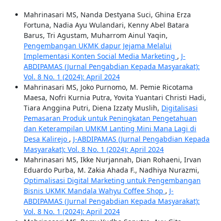
Mahrinasari MS, Nanda Destyana Suci, Ghina Erza
Fortuna, Nadia Ayu Wulandari, Kenny Abel Batara
Barus, Tri Agustam, Muharrom Ainul Yaqin,
Pengembangan UKMK dapur Jejama Melalui
Implementasi Konten Social Media Marketing
,
J-
ABDIPAMAS (Jurnal Pengabdian Kepada Masyarakat):
Vol. 8 No. 1 (2024): April 2024
Mahrinasari MS, Joko Purnomo, M. Pemie Ricotama
Maesa, Nofri Kurnia Putra, Yovita Yuantari Christi Hadi,
Tiara Anggina Putri, Diena Izzaty Muslih,
Digitalisasi
Pemasaran Produk untuk Peningkatan Pengetahuan
dan Keterampilan UMKM Lanting Mini Mana Lagi di
Desa Kalirejo
,
J-ABDIPAMAS (Jurnal Pengabdian Kepada
Masyarakat): Vol. 8 No. 1 (2024): April 2024
Mahrinasari MS, Ikke Nurjannah, Dian Rohaeni, Irvan
Eduardo Purba, M. Zakia Ahada F., Nadhiya Nurazmi,
Optimalisasi Digital Marketing untuk Pengembangan
Bisnis UKMK Mandala Wahyu Coffee Shop
,
J-
ABDIPAMAS (Jurnal Pengabdian Kepada Masyarakat):
Vol. 8 No. 1 (2024): April 2024