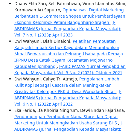
Dhany Efita Sari, Seli Fatmahwati, Vinna Idamatus Silmi,
Kurniawan Ari Saputro,
Optimalisasi Digital Marketing
Berbantuan E-Commerce Shopee untuk Pemberdayaan
Ekonomi Kelompok Petani Bangunharjo Sragen
,
J-
ABDIPAMAS (Jurnal Pengabdian Kepada Masyarakat):
Vol. 7 No. 1 (2023): April 2023
Dwi Wahyuni, Diah Dinaloni,
Pelatihan Pembuatan
Kaligrafi Limbah Serbuk Kayu dalam Menumbuhkan
Minat Berwirausaha dan Peluang Usaha pada Remaja
IPPNU Desa Catak Gayam Kecamatan Mojowarno
Kabupaten Jombang
,
J-ABDIPAMAS (Jurnal Pengabdian
Kepada Masyarakat): Vol. 5 No. 2 (2021): Oktober 2021
Dwi Wahyuni, Cahyo Tri Atmojo,
Pengolahan Limbah
Kulit Kopi sebagai Cascara dalam Meningkatkan
Kreativitas Kelompok PKK di Desa Wonodadi Blitar
,
J-
ABDIPAMAS (Jurnal Pengabdian Kepada Masyarakat):
Vol. 6 No. 1 (2022): April 2022
Eka Farida, Ifa Khoiria Ningrum, Dewi Endah Fajariana,
Pendampingan Pembuatan Nama Store dan Digital
Marketing Untuk Meningkatkan Usaha Sarung BHS
,
J-
ABDIPAMAS (Jurnal Pengabdian Kepada Masyarakat):