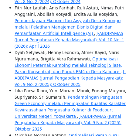
Vol. 8 No. 2 (2024): Oktober 2024
Fitri Nur Latifah, Anis Farihah, Ruli Astuti, Nimas Putri
Anggraini, Abdillah Rosyadi, Erdita Aulia Rosyidah,
Pemberdayaan Ekonomi Ibu Aisyiyah Desa Kenongo
melalui Pelatihan Manajemen Bisnis Digital dan
Pemanfaatan Artificial Intelligence (AI)
,
J-ABDIPAMAS
(Jurnal Pengabdian Kepada Masyarakat): Vol. 10 No. 1
(2026): April 2026
Dyah Setyawati, Henny Leondro, Almer Rayid, Naris
Njurumana, Brigitta Vera Rahmawati,
Optimalisasi
Ekonomi Peternak Kambing melalui Teknologi Silase,
Pakan Konsentrat, dan Pupuk EM4 di Desa Kalipare
,
J-
ABDIPAMAS (Jurnal Pengabdian Kepada Masyarakat):
Vol. 9 No. 2 (2025): Oktober 2025
Lilia Pacsa Riani, Yuni Mariani Manik, Endang Mulyani,
Supriyanto, Sri Sumarsih,
Pendampingan Penguatan
Green Economy melalui Peningkatan Kualitas Karakter
Kewirausahaan Pengusaha Kuliner di Foodcourt
Universitas Negeri Yogyakarta
,
J-ABDIPAMAS (Jurnal
Pengabdian Kepada Masyarakat): Vol. 9 No. 2 (2025):
Oktober 2025
Mixghan Norman Antono,
Optimalisasi Peran Guru