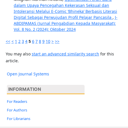
dalam Upaya Pencegahan Kekerasan Seksual dan
Intoleransi Melalui E-Comic ‘Bhineka’ Berbasis Literasi
Digital Sebagai Perwujudan Profil Pelajar Pancasila
,
J-
ABDIPAMAS (Jurnal Pengabdian Kepada Masyarakat):
Vol. 8 No. 2 (2024): Oktober 2024
<<
<
1
2
3
4
5
6
7
8
9
10
>
>>
You may also
start an advanced similarity search
for this
article.
Open Journal Systems
INFORMATION
For Readers
For Authors
For Librarians