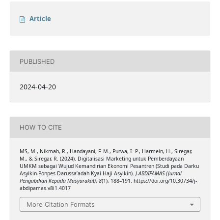
Article
PUBLISHED
2024-04-20
HOW TO CITE
MS, M., Nikmah, R., Handayani, F. M., Purwa, I. P., Harmein, H., Siregar,
M., & Siregar, R. (2024). Digitalisasi Marketing untuk Pemberdayaan
UMKM sebagai Wujud Kemandirian Ekonomi Pesantren (Studi pada Darku
Asyikin-Ponpes Darussa’adah Kyai Haji Asyikin).
J-ABDIPAMAS (Jurnal
Pengabdian Kepada Masyarakat)
,
8
(1), 188–191. https://doi.org/10.30734/j-
abdipamas.v8i1.4017
More Citation Formats