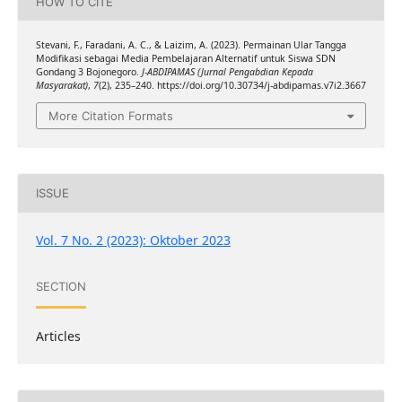
HOW TO CITE
Stevani, F., Faradani, A. C., & Laizim, A. (2023). Permainan Ular Tangga
Modifikasi sebagai Media Pembelajaran Alternatif untuk Siswa SDN
Gondang 3 Bojonegoro.
J-ABDIPAMAS (Jurnal Pengabdian Kepada
Masyarakat)
,
7
(2), 235–240. https://doi.org/10.30734/j-abdipamas.v7i2.3667
More Citation Formats
ISSUE
Vol. 7 No. 2 (2023): Oktober 2023
SECTION
Articles