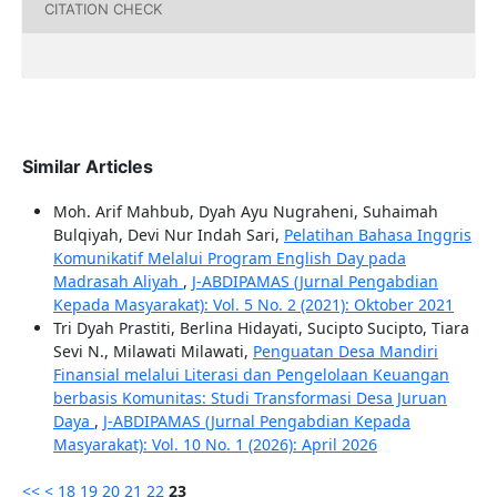
CITATION CHECK
Similar Articles
Moh. Arif Mahbub, Dyah Ayu Nugraheni, Suhaimah
Bulqiyah, Devi Nur Indah Sari,
Pelatihan Bahasa Inggris
Komunikatif Melalui Program English Day pada
Madrasah Aliyah
,
J-ABDIPAMAS (Jurnal Pengabdian
Kepada Masyarakat): Vol. 5 No. 2 (2021): Oktober 2021
Tri Dyah Prastiti, Berlina Hidayati, Sucipto Sucipto, Tiara
Sevi N., Milawati Milawati,
Penguatan Desa Mandiri
Finansial melalui Literasi dan Pengelolaan Keuangan
berbasis Komunitas: Studi Transformasi Desa Juruan
Daya
,
J-ABDIPAMAS (Jurnal Pengabdian Kepada
Masyarakat): Vol. 10 No. 1 (2026): April 2026
<<
<
18
19
20
21
22
23