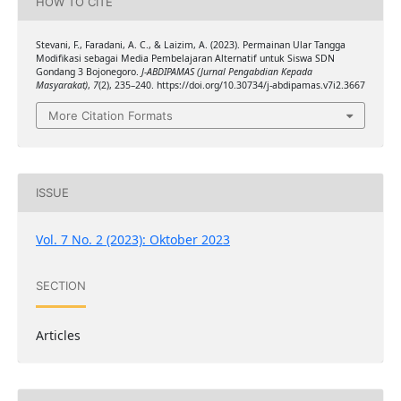
HOW TO CITE
Stevani, F., Faradani, A. C., & Laizim, A. (2023). Permainan Ular Tangga
Modifikasi sebagai Media Pembelajaran Alternatif untuk Siswa SDN
Gondang 3 Bojonegoro.
J-ABDIPAMAS (Jurnal Pengabdian Kepada
Masyarakat)
,
7
(2), 235–240. https://doi.org/10.30734/j-abdipamas.v7i2.3667
More Citation Formats
ISSUE
Vol. 7 No. 2 (2023): Oktober 2023
SECTION
Articles