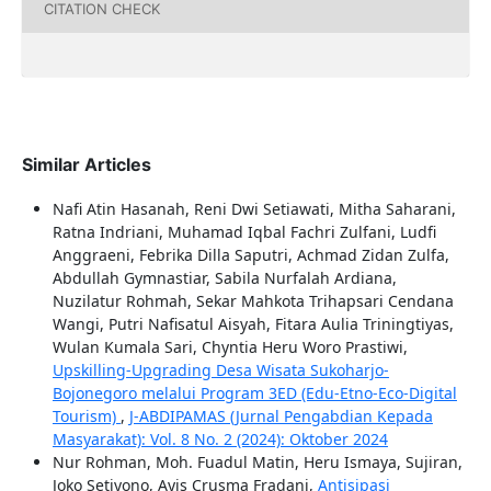
CITATION CHECK
Similar Articles
Nafi Atin Hasanah, Reni Dwi Setiawati, Mitha Saharani,
Ratna Indriani, Muhamad Iqbal Fachri Zulfani, Ludfi
Anggraeni, Febrika Dilla Saputri, Achmad Zidan Zulfa,
Abdullah Gymnastiar, Sabila Nurfalah Ardiana,
Nuzilatur Rohmah, Sekar Mahkota Trihapsari Cendana
Wangi, Putri Nafisatul Aisyah, Fitara Aulia Triningtiyas,
Wulan Kumala Sari, Chyntia Heru Woro Prastiwi,
Upskilling-Upgrading Desa Wisata Sukoharjo-
Bojonegoro melalui Program 3ED (Edu-Etno-Eco-Digital
Tourism)
,
J-ABDIPAMAS (Jurnal Pengabdian Kepada
Masyarakat): Vol. 8 No. 2 (2024): Oktober 2024
Nur Rohman, Moh. Fuadul Matin, Heru Ismaya, Sujiran,
Joko Setiyono, Ayis Crusma Fradani,
Antisipasi