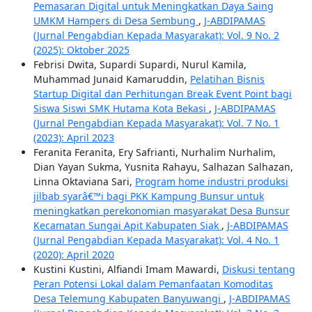
Pemasaran Digital untuk Meningkatkan Daya Saing
UMKM Hampers di Desa Sembung
,
J-ABDIPAMAS
(Jurnal Pengabdian Kepada Masyarakat): Vol. 9 No. 2
(2025): Oktober 2025
Febrisi Dwita, Supardi Supardi, Nurul Kamila,
Muhammad Junaid Kamaruddin,
Pelatihan Bisnis
Startup Digital dan Perhitungan Break Event Point bagi
Siswa Siswi SMK Hutama Kota Bekasi
,
J-ABDIPAMAS
(Jurnal Pengabdian Kepada Masyarakat): Vol. 7 No. 1
(2023): April 2023
Feranita Feranita, Ery Safrianti, Nurhalim Nurhalim,
Dian Yayan Sukma, Yusnita Rahayu, Salhazan Salhazan,
Linna Oktaviana Sari,
Program home industri produksi
jilbab syarâ€™i bagi PKK Kampung Bunsur untuk
meningkatkan perekonomian masyarakat Desa Bunsur
Kecamatan Sungai Apit Kabupaten Siak
,
J-ABDIPAMAS
(Jurnal Pengabdian Kepada Masyarakat): Vol. 4 No. 1
(2020): April 2020
Kustini Kustini, Alfiandi Imam Mawardi,
Diskusi tentang
Peran Potensi Lokal dalam Pemanfaatan Komoditas
Desa Telemung Kabupaten Banyuwangi
,
J-ABDIPAMAS