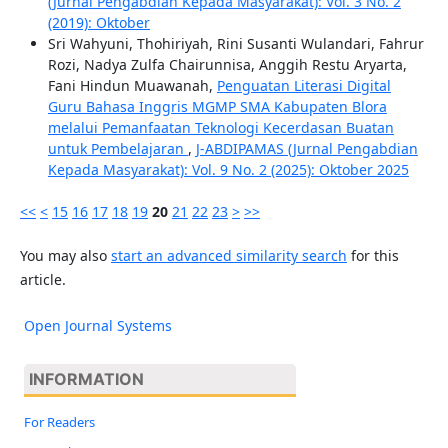
(Jurnal Pengabdian Kepada Masyarakat): Vol. 3 No. 2
(2019): Oktober
Sri Wahyuni, Thohiriyah, Rini Susanti Wulandari, Fahrur
Rozi, Nadya Zulfa Chairunnisa, Anggih Restu Aryarta,
Fani Hindun Muawanah,
Penguatan Literasi Digital
Guru Bahasa Inggris MGMP SMA Kabupaten Blora
melalui Pemanfaatan Teknologi Kecerdasan Buatan
untuk Pembelajaran
,
J-ABDIPAMAS (Jurnal Pengabdian
Kepada Masyarakat): Vol. 9 No. 2 (2025): Oktober 2025
<<
<
15
16
17
18
19
20
21
22
23
>
>>
You may also
start an advanced similarity search
for this
article.
Open Journal Systems
INFORMATION
For Readers