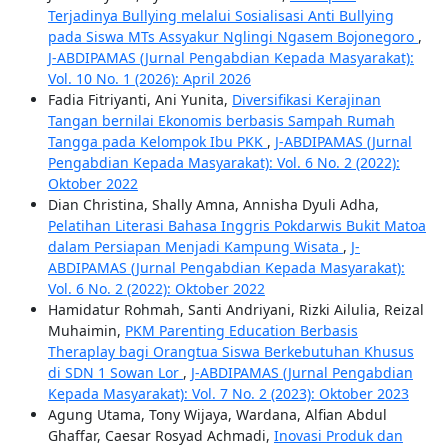
Terjadinya Bullying melalui Sosialisasi Anti Bullying
pada Siswa MTs Assyakur Nglingi Ngasem Bojonegoro
,
J-ABDIPAMAS (Jurnal Pengabdian Kepada Masyarakat):
Vol. 10 No. 1 (2026): April 2026
Fadia Fitriyanti, Ani Yunita,
Diversifikasi Kerajinan
Tangan bernilai Ekonomis berbasis Sampah Rumah
Tangga pada Kelompok Ibu PKK
,
J-ABDIPAMAS (Jurnal
Pengabdian Kepada Masyarakat): Vol. 6 No. 2 (2022):
Oktober 2022
Dian Christina, Shally Amna, Annisha Dyuli Adha,
Pelatihan Literasi Bahasa Inggris Pokdarwis Bukit Matoa
dalam Persiapan Menjadi Kampung Wisata
,
J-
ABDIPAMAS (Jurnal Pengabdian Kepada Masyarakat):
Vol. 6 No. 2 (2022): Oktober 2022
Hamidatur Rohmah, Santi Andriyani, Rizki Ailulia, Reizal
Muhaimin,
PKM Parenting Education Berbasis
Theraplay bagi Orangtua Siswa Berkebutuhan Khusus
di SDN 1 Sowan Lor
,
J-ABDIPAMAS (Jurnal Pengabdian
Kepada Masyarakat): Vol. 7 No. 2 (2023): Oktober 2023
Agung Utama, Tony Wijaya, Wardana, Alfian Abdul
Ghaffar, Caesar Rosyad Achmadi,
Inovasi Produk dan