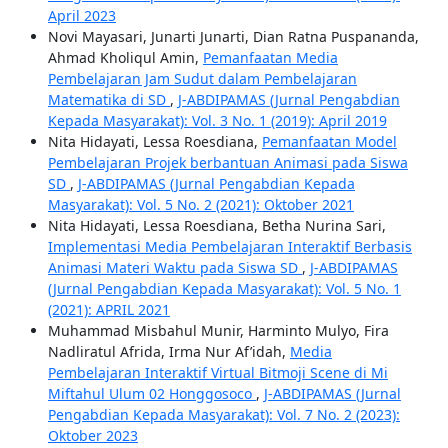
April 2023
Novi Mayasari, Junarti Junarti, Dian Ratna Puspananda,
Ahmad Kholiqul Amin,
Pemanfaatan Media
Pembelajaran Jam Sudut dalam Pembelajaran
Matematika di SD
,
J-ABDIPAMAS (Jurnal Pengabdian
Kepada Masyarakat): Vol. 3 No. 1 (2019): April 2019
Nita Hidayati, Lessa Roesdiana,
Pemanfaatan Model
Pembelajaran Projek berbantuan Animasi pada Siswa
SD
,
J-ABDIPAMAS (Jurnal Pengabdian Kepada
Masyarakat): Vol. 5 No. 2 (2021): Oktober 2021
Nita Hidayati, Lessa Roesdiana, Betha Nurina Sari,
Implementasi Media Pembelajaran Interaktif Berbasis
Animasi Materi Waktu pada Siswa SD
,
J-ABDIPAMAS
(Jurnal Pengabdian Kepada Masyarakat): Vol. 5 No. 1
(2021): APRIL 2021
Muhammad Misbahul Munir, Harminto Mulyo, Fira
Nadliratul Afrida, Irma Nur Af’idah,
Media
Pembelajaran Interaktif Virtual Bitmoji Scene di Mi
Miftahul Ulum 02 Honggosoco
,
J-ABDIPAMAS (Jurnal
Pengabdian Kepada Masyarakat): Vol. 7 No. 2 (2023):
Oktober 2023