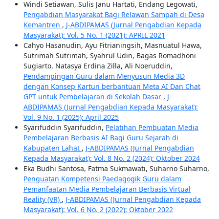
Windi Setiawan, Sulis Janu Hartati, Endang Legowati,
Pengabdian Masyarakat Bagi Relawan Sampah di Desa
Kemantren
,
J-ABDIPAMAS (Jurnal Pengabdian Kepada
Masyarakat): Vol. 5 No. 1 (2021): APRIL 2021
Cahyo Hasanudin, Ayu Fitrianingsih, Masnuatul Hawa,
Sutrimah Sutrimah, Syahrul Udin, Bagas Romadhoni
Sugiarto, Natasya Erdina Zilla, Ali Noeruddin,
Pendampingan Guru dalam Menyusun Media 3D
dengan Konsep Kartun berbantuan Meta AI Dan Chat
GPT untuk Pembelajaran di Sekolah Dasar
,
J-
ABDIPAMAS (Jurnal Pengabdian Kepada Masyarakat):
Vol. 9 No. 1 (2025): April 2025
Syarifuddin Syarifuddin,
Pelatihan Pembuatan Media
Pembelajaran Berbasis AI Bagi Guru Sejarah di
Kabupaten Lahat
,
J-ABDIPAMAS (Jurnal Pengabdian
Kepada Masyarakat): Vol. 8 No. 2 (2024): Oktober 2024
Eka Budhi Santosa, Fatma Sukmawati, Suharno Suharno,
Penguatan Kompetensi Paedagogik Guru dalam
Pemanfaatan Media Pembelajaran Berbasis Virtual
Reality (VR)
,
J-ABDIPAMAS (Jurnal Pengabdian Kepada
Masyarakat): Vol. 6 No. 2 (2022): Oktober 2022