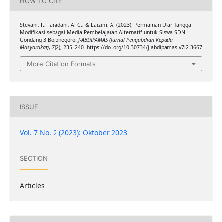
HOW TO CITE
Stevani, F., Faradani, A. C., & Laizim, A. (2023). Permainan Ular Tangga
Modifikasi sebagai Media Pembelajaran Alternatif untuk Siswa SDN
Gondang 3 Bojonegoro.
J-ABDIPAMAS (Jurnal Pengabdian Kepada
Masyarakat)
,
7
(2), 235–240. https://doi.org/10.30734/j-abdipamas.v7i2.3667
More Citation Formats
ISSUE
Vol. 7 No. 2 (2023): Oktober 2023
SECTION
Articles