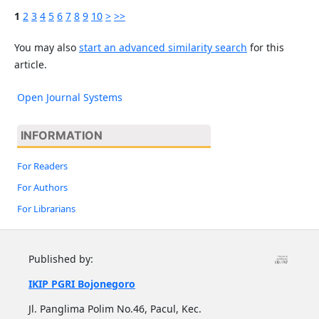
1
2
3
4
5
6
7
8
9
10
>
>>
You may also
start an advanced similarity search
for this
article.
Open Journal Systems
INFORMATION
For Readers
For Authors
For Librarians
Published by:
IKIP PGRI Bojonegoro
Jl. Panglima Polim No.46, Pacul, Kec.