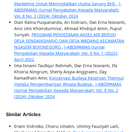
Marketing Untuk Meningkatkan Usaha Sarung BHS
,
J-
ABDIPAMAS (Jurnal Pengabdian Kepada Masyarakat):
Vol. 8 No. 2 (2024): Oktober 2024
Dian Ratna Puspananda, Ari Indriani, Dwi Erna Novianti,
Anis Umi Khoirotunnisa', Ahmad Kholiqul Amin, Puput
Suriyah,
PROGRAM PENYEDIAAN AKSES AIR BERSIH
DESA SENDANGHARJO DAN DESA WADANG KECAMATAN
NGASEM BOJONEGORO
,
J-ABDIPAMAS (Jurnal
Pengabdian Kepada Masyarakat): Vol. 6 No. 1 (2022):
April 2022
Ima Isnaini Taufiqur Rohmah, Dwi Erna Novianti, Ifa
Khoiria Ningrum, Sherly Aisyia Anggraeni, Day
Ramadhani Amir,
Konservasi Budaya Kesenian Thengul
melalui Pengembangan Wisata Budaya
,
J-ABDIPAMAS
(Jurnal Pengabdian Kepada Masyarakat): Vol. 8 No. 2
(2024): Oktober 2024
Similar Articles
Erwin Indrioko, Choiru Umatin, Ummiy Fauziyah Laili,