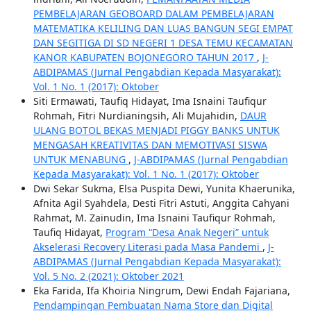
PEMBELAJARAN GEOBOARD DALAM PEMBELAJARAN
MATEMATIKA KELILING DAN LUAS BANGUN SEGI EMPAT
DAN SEGITIGA DI SD NEGERI 1 DESA TEMU KECAMATAN
KANOR KABUPATEN BOJONEGORO TAHUN 2017
,
J-
ABDIPAMAS (Jurnal Pengabdian Kepada Masyarakat):
Vol. 1 No. 1 (2017): Oktober
Siti Ermawati, Taufiq Hidayat, Ima Isnaini Taufiqur
Rohmah, Fitri Nurdianingsih, Ali Mujahidin,
DAUR
ULANG BOTOL BEKAS MENJADI PIGGY BANKS UNTUK
MENGASAH KREATIVITAS DAN MEMOTIVASI SISWA
UNTUK MENABUNG
,
J-ABDIPAMAS (Jurnal Pengabdian
Kepada Masyarakat): Vol. 1 No. 1 (2017): Oktober
Dwi Sekar Sukma, Elsa Puspita Dewi, Yunita Khaerunika,
Afnita Agil Syahdela, Desti Fitri Astuti, Anggita Cahyani
Rahmat, M. Zainudin, Ima Isnaini Taufiqur Rohmah,
Taufiq Hidayat,
Program “Desa Anak Negeri” untuk
Akselerasi Recovery Literasi pada Masa Pandemi
,
J-
ABDIPAMAS (Jurnal Pengabdian Kepada Masyarakat):
Vol. 5 No. 2 (2021): Oktober 2021
Eka Farida, Ifa Khoiria Ningrum, Dewi Endah Fajariana,
Pendampingan Pembuatan Nama Store dan Digital