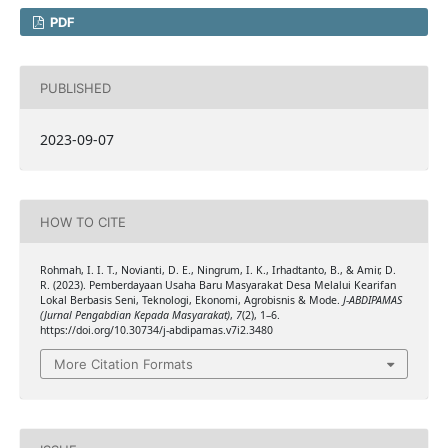
PDF
PUBLISHED
2023-09-07
HOW TO CITE
Rohmah, I. I. T., Novianti, D. E., Ningrum, I. K., Irhadtanto, B., & Amir, D.
R. (2023). Pemberdayaan Usaha Baru Masyarakat Desa Melalui Kearifan
Lokal Berbasis Seni, Teknologi, Ekonomi, Agrobisnis & Mode.
J-ABDIPAMAS
(Jurnal Pengabdian Kepada Masyarakat)
,
7
(2), 1–6.
https://doi.org/10.30734/j-abdipamas.v7i2.3480
More Citation Formats