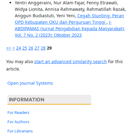
Yentri Anggeraini, Nur Alam Fajar, Fenny Etrawati,
Widya Lionita, Annisa Rahmawaty, Rahmatillah Razak,
Anggun Budiastuti, Yeni Yeni,
Cegah Stunting: Peran
OPD Kebupaten OKU dan Perguruan Tinggi
,
J-
ABDIPAMAS (Jurnal Pengabdian Kepada Masyarakat):
Vol. 7 No. 2 (2023): Oktober 2023
<<
<
24
25
26
27
28
29
You may also
start an advanced similarity search
for this
article.
Open Journal Systems
INFORMATION
For Readers
For Authors
For Librarians