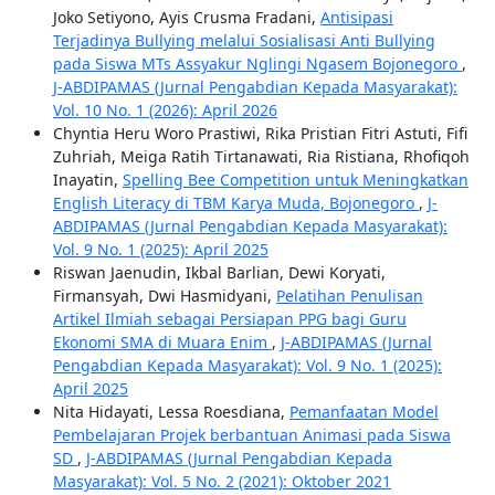
Joko Setiyono, Ayis Crusma Fradani,
Antisipasi
Terjadinya Bullying melalui Sosialisasi Anti Bullying
pada Siswa MTs Assyakur Nglingi Ngasem Bojonegoro
,
J-ABDIPAMAS (Jurnal Pengabdian Kepada Masyarakat):
Vol. 10 No. 1 (2026): April 2026
Chyntia Heru Woro Prastiwi, Rika Pristian Fitri Astuti, Fifi
Zuhriah, Meiga Ratih Tirtanawati, Ria Ristiana, Rhofiqoh
Inayatin,
Spelling Bee Competition untuk Meningkatkan
English Literacy di TBM Karya Muda, Bojonegoro
,
J-
ABDIPAMAS (Jurnal Pengabdian Kepada Masyarakat):
Vol. 9 No. 1 (2025): April 2025
Riswan Jaenudin, Ikbal Barlian, Dewi Koryati,
Firmansyah, Dwi Hasmidyani,
Pelatihan Penulisan
Artikel Ilmiah sebagai Persiapan PPG bagi Guru
Ekonomi SMA di Muara Enim
,
J-ABDIPAMAS (Jurnal
Pengabdian Kepada Masyarakat): Vol. 9 No. 1 (2025):
April 2025
Nita Hidayati, Lessa Roesdiana,
Pemanfaatan Model
Pembelajaran Projek berbantuan Animasi pada Siswa
SD
,
J-ABDIPAMAS (Jurnal Pengabdian Kepada
Masyarakat): Vol. 5 No. 2 (2021): Oktober 2021