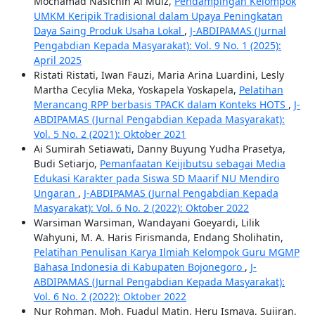
Mochamad Nasichin Al Muiz,
Pendampingan Kelompok
UMKM Keripik Tradisional dalam Upaya Peningkatan
Daya Saing Produk Usaha Lokal
,
J-ABDIPAMAS (Jurnal
Pengabdian Kepada Masyarakat): Vol. 9 No. 1 (2025):
April 2025
Ristati Ristati, Iwan Fauzi, Maria Arina Luardini, Lesly
Martha Cecylia Meka, Yoskapela Yoskapela,
Pelatihan
Merancang RPP berbasis TPACK dalam Konteks HOTS
,
J-
ABDIPAMAS (Jurnal Pengabdian Kepada Masyarakat):
Vol. 5 No. 2 (2021): Oktober 2021
Ai Sumirah Setiawati, Danny Buyung Yudha Prasetya,
Budi Setiarjo,
Pemanfaatan Keijibutsu sebagai Media
Edukasi Karakter pada Siswa SD Maarif NU Mendiro
Ungaran
,
J-ABDIPAMAS (Jurnal Pengabdian Kepada
Masyarakat): Vol. 6 No. 2 (2022): Oktober 2022
Warsiman Warsiman, Wandayani Goeyardi, Lilik
Wahyuni, M. A. Haris Firismanda, Endang Sholihatin,
Pelatihan Penulisan Karya Ilmiah Kelompok Guru MGMP
Bahasa Indonesia di Kabupaten Bojonegoro
,
J-
ABDIPAMAS (Jurnal Pengabdian Kepada Masyarakat):
Vol. 6 No. 2 (2022): Oktober 2022
Nur Rohman, Moh. Fuadul Matin, Heru Ismaya, Sujiran,