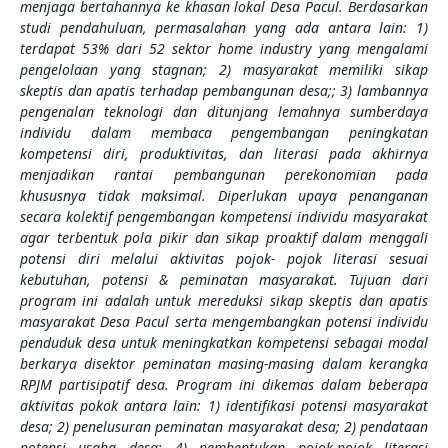
menjaga bertahannya ke khasan lokal Desa Pacul. Berdasarkan
studi pendahuluan, permasalahan yang ada antara lain: 1)
terdapat 53% dari 52 sektor home industry yang mengalami
pengelolaan yang stagnan; 2) masyarakat memiliki sikap
skeptis dan apatis terhadap pembangunan desa;; 3) lambannya
pengenalan teknologi dan ditunjang lemahnya sumberdaya
individu dalam membaca pengembangan peningkatan
kompetensi diri, produktivitas, dan literasi pada akhirnya
menjadikan rantai pembangunan perekonomian pada
khususnya tidak maksimal. Diperlukan upaya penanganan
secara kolektif pengembangan kompetensi individu masyarakat
agar terbentuk pola pikir dan sikap proaktif dalam menggali
potensi diri melalui aktivitas pojok- pojok literasi sesuai
kebutuhan, potensi & peminatan masyarakat. Tujuan dari
program ini adalah untuk mereduksi sikap skeptis dan apatis
masyarakat Desa Pacul serta mengembangkan potensi individu
penduduk desa untuk meningkatkan kompetensi sebagai modal
berkarya disektor peminatan masing-masing dalam kerangka
RPJM partisipatif desa. Program ini dikemas dalam beberapa
aktivitas pokok antara lain: 1) identifikasi potensi masyarakat
desa; 2) penelusuran peminatan masyarakat desa; 2) pendataan
potensi usaha desa; 4) pembentukan pojok-pojok literasi