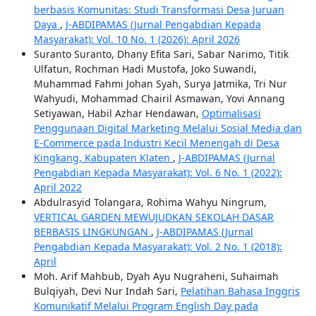
berbasis Komunitas: Studi Transformasi Desa Juruan
Daya
,
J-ABDIPAMAS (Jurnal Pengabdian Kepada
Masyarakat): Vol. 10 No. 1 (2026): April 2026
Suranto Suranto, Dhany Efita Sari, Sabar Narimo, Titik
Ulfatun, Rochman Hadi Mustofa, Joko Suwandi,
Muhammad Fahmi Johan Syah, Surya Jatmika, Tri Nur
Wahyudi, Mohammad Chairil Asmawan, Yovi Annang
Setiyawan, Habil Azhar Hendawan,
Optimalisasi
Penggunaan Digital Marketing Melalui Sosial Media dan
E-Commerce pada Industri Kecil Menengah di Desa
Kingkang, Kabupaten Klaten
,
J-ABDIPAMAS (Jurnal
Pengabdian Kepada Masyarakat): Vol. 6 No. 1 (2022):
April 2022
Abdulrasyid Tolangara, Rohima Wahyu Ningrum,
VERTICAL GARDEN MEWUJUDKAN SEKOLAH DASAR
BERBASIS LINGKUNGAN
,
J-ABDIPAMAS (Jurnal
Pengabdian Kepada Masyarakat): Vol. 2 No. 1 (2018):
April
Moh. Arif Mahbub, Dyah Ayu Nugraheni, Suhaimah
Bulqiyah, Devi Nur Indah Sari,
Pelatihan Bahasa Inggris
Komunikatif Melalui Program English Day pada