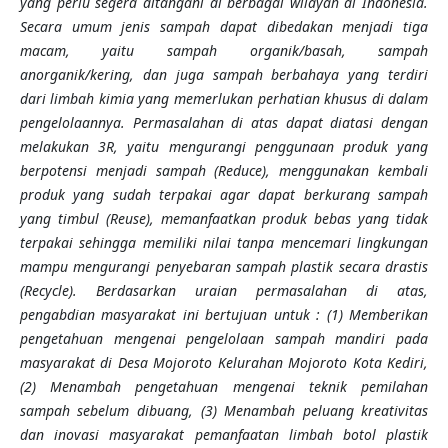
yang perlu segera ditangani di berbagai wilayah di Indonesia.
Secara umum jenis sampah dapat dibedakan menjadi tiga
macam, yaitu sampah organik/basah, sampah
anorganik/kering, dan juga sampah berbahaya yang terdiri
dari limbah kimia yang memerlukan perhatian khusus di dalam
pengelolaannya.
Permasalahan di
atas dapat diatasi dengan
melakukan 3R, yaitu mengurangi penggunaan produk yang
berpotensi menjadi sampah (Reduce), menggunakan kembali
produk yang sudah terpakai agar dapat berkurang sampah
yang timbul (Reuse), memanfaatkan produk bebas yang tidak
terpakai sehingga memiliki nilai tanpa mencemari lingkungan
mampu mengurangi penyebaran sampah plastik secara drastis
(Recycle).
Berdasarkan uraian permasalahan di atas,
pengabdian masyarakat ini bertujuan untuk : (1) Memberikan
pengetahuan mengenai pengelolaan sampah mandiri pada
masyarakat di Desa Mojoroto Kelurahan Mojoroto Kota Kediri,
(2) Menambah pengetahuan mengenai teknik pemilahan
sampah sebelum dibuang, (3) Menambah peluang kreativitas
dan inovasi masyarakat pemanfaatan limbah botol plastik