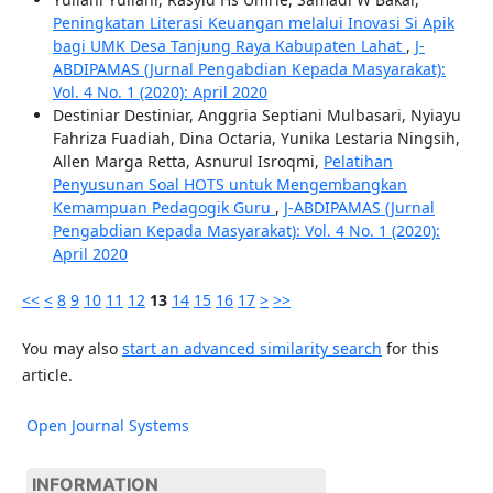
Peningkatan Literasi Keuangan melalui Inovasi Si Apik
bagi UMK Desa Tanjung Raya Kabupaten Lahat
,
J-
ABDIPAMAS (Jurnal Pengabdian Kepada Masyarakat):
Vol. 4 No. 1 (2020): April 2020
Destiniar Destiniar, Anggria Septiani Mulbasari, Nyiayu
Fahriza Fuadiah, Dina Octaria, Yunika Lestaria Ningsih,
Allen Marga Retta, Asnurul Isroqmi,
Pelatihan
Penyusunan Soal HOTS untuk Mengembangkan
Kemampuan Pedagogik Guru
,
J-ABDIPAMAS (Jurnal
Pengabdian Kepada Masyarakat): Vol. 4 No. 1 (2020):
April 2020
<<
<
8
9
10
11
12
13
14
15
16
17
>
>>
You may also
start an advanced similarity search
for this
article.
Open Journal Systems
INFORMATION