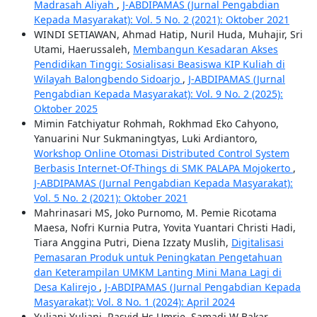
Madrasah Aliyah
,
J-ABDIPAMAS (Jurnal Pengabdian
Kepada Masyarakat): Vol. 5 No. 2 (2021): Oktober 2021
WINDI SETIAWAN, Ahmad Hatip, Nuril Huda, Muhajir, Sri
Utami, Haerussaleh,
Membangun Kesadaran Akses
Pendidikan Tinggi: Sosialisasi Beasiswa KIP Kuliah di
Wilayah Balongbendo Sidoarjo
,
J-ABDIPAMAS (Jurnal
Pengabdian Kepada Masyarakat): Vol. 9 No. 2 (2025):
Oktober 2025
Mimin Fatchiyatur Rohmah, Rokhmad Eko Cahyono,
Yanuarini Nur Sukmaningtyas, Luki Ardiantoro,
Workshop Online Otomasi Distributed Control System
Berbasis Internet-Of-Things di SMK PALAPA Mojokerto
,
J-ABDIPAMAS (Jurnal Pengabdian Kepada Masyarakat):
Vol. 5 No. 2 (2021): Oktober 2021
Mahrinasari MS, Joko Purnomo, M. Pemie Ricotama
Maesa, Nofri Kurnia Putra, Yovita Yuantari Christi Hadi,
Tiara Anggina Putri, Diena Izzaty Muslih,
Digitalisasi
Pemasaran Produk untuk Peningkatan Pengetahuan
dan Keterampilan UMKM Lanting Mini Mana Lagi di
Desa Kalirejo
,
J-ABDIPAMAS (Jurnal Pengabdian Kepada
Masyarakat): Vol. 8 No. 1 (2024): April 2024
Yuliani Yuliani, Rasyid Hs Umrie, Samadi W Bakar,