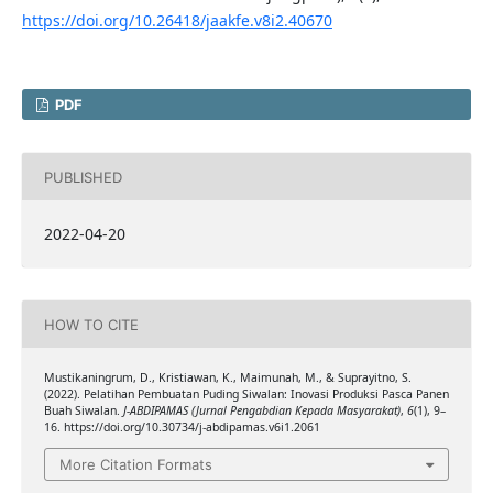
https://doi.org/10.26418/jaakfe.v8i2.40670
PDF
PUBLISHED
2022-04-20
HOW TO CITE
Mustikaningrum, D., Kristiawan, K., Maimunah, M., & Suprayitno, S.
(2022). Pelatihan Pembuatan Puding Siwalan: Inovasi Produksi Pasca Panen
Buah Siwalan.
J-ABDIPAMAS (Jurnal Pengabdian Kepada Masyarakat)
,
6
(1), 9–
16. https://doi.org/10.30734/j-abdipamas.v6i1.2061
More Citation Formats