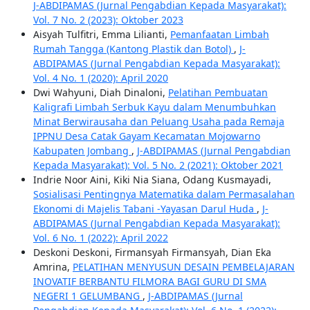
J-ABDIPAMAS (Jurnal Pengabdian Kepada Masyarakat):
Vol. 7 No. 2 (2023): Oktober 2023
Aisyah Tulfitri, Emma Lilianti,
Pemanfaatan Limbah
Rumah Tangga (Kantong Plastik dan Botol)
,
J-
ABDIPAMAS (Jurnal Pengabdian Kepada Masyarakat):
Vol. 4 No. 1 (2020): April 2020
Dwi Wahyuni, Diah Dinaloni,
Pelatihan Pembuatan
Kaligrafi Limbah Serbuk Kayu dalam Menumbuhkan
Minat Berwirausaha dan Peluang Usaha pada Remaja
IPPNU Desa Catak Gayam Kecamatan Mojowarno
Kabupaten Jombang
,
J-ABDIPAMAS (Jurnal Pengabdian
Kepada Masyarakat): Vol. 5 No. 2 (2021): Oktober 2021
Indrie Noor Aini, Kiki Nia Siana, Odang Kusmayadi,
Sosialisasi Pentingnya Matematika dalam Permasalahan
Ekonomi di Majelis Tabani -Yayasan Darul Huda
,
J-
ABDIPAMAS (Jurnal Pengabdian Kepada Masyarakat):
Vol. 6 No. 1 (2022): April 2022
Deskoni Deskoni, Firmansyah Firmansyah, Dian Eka
Amrina,
PELATIHAN MENYUSUN DESAIN PEMBELAJARAN
INOVATIF BERBANTU FILMORA BAGI GURU DI SMA
NEGERI 1 GELUMBANG
,
J-ABDIPAMAS (Jurnal