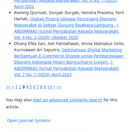
Pengabdian Kepada Masyarakat): Vol. 6 No. 1 (2022):
April 2022
Rommy Qurniati, Duryati Duryati, Hendra Prasetia, Ferli
Hartati,
Olahan Pisang sebagai Penunjang Ekonomi
Masyarakat di Sekitar Gunung Rajabasa Lampung
,
J-
ABDIPAMAS (Jurnal Pengabdian Kepada Masyarakat):
Vol. 4 No. 2 (2020): Oktober 2020
Dhany Efita Sari, Seli Fatmahwati, Vinna Idamatus Silmi,
Kurniawan Ari Saputro,
Optimalisasi Digital Marketing
Berbantuan E-Commerce Shopee untuk Pemberdayaan
Ekonomi Kelompok Petani Bangunharjo Sragen
,
J-
ABDIPAMAS (Jurnal Pengabdian Kepada Masyarakat):
Vol. 7 No. 1 (2023): April 2023
<<
<
1
2
3
4
5
6
7
8
9
10
>
>>
You may also
start an advanced similarity search
for this
article.
Open Journal Systems