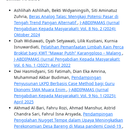
Ashlihah Ashlihah, Bekti Widyaningsih, Siti Aminatuz
Zuhria,
Beras Analog Talas: Mengkaji Potensi Pasar di
Tengah Trend Pangan Alternatif
,
J-ABDIPAMAS (Jurnal
Pengabdian Kepada Masyarakat): Vol. 8 No. 2 (2024):
Oktober 2024
Diah Widiawati, Dyah Setyawati, Lilik Kustiani, Kurnia
Isnuwardiati,
Pelatihan Pemanfaatan Limbah Kain Perca
Broklat bagi KWT “Mawar Putih” Karangploso – Malang
,
J-ABDIPAMAS (Jurnal Pengabdian Kepada Masyarakat):
Vol. 6 No. 1 (2022): April 2022
Dwi Hasmidyani, Siti Fatimah, Dian Eka Amrina,
Muhammad Akbar Budiman,
Pendampingan
Penyusunan LKPD Berbasis Case Method bagi Guru
Ekonomi SMA Muara Enim
,
J-ABDIPAMAS (Jurnal
Pengabdian Kepada Masyarakat): Vol. 9 No. 1 (2025):
April 2025
Akhmad Al-Bari, Fahru Rozi, Ahmad Manshur, Astrid
Chandra Sari, Fahrul Isna Arsyada,
Pendampingan
Pengolahan Nugget Tempe dalam Upaya Meningkatkan
Perekonomian Desa Bareng di Masa pandemi Covid-19
,