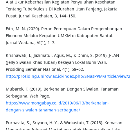
Alat Ukur Keberhasilan Kegiatan Penyuluhan Kesehatan
Tentang Tuberkulosis Di Kelurahan Utan Panjang, Jakarta
Pusat. Jurnal Kesehatan, 3, 144–150.
Fitri, M. N. (2020). Peran Perempuan Dalam Pengembangan
Ekonomi Melalui Kegiatan UMKM di Kabupaten Bantul.
Jurnal Wedana, VI(1), 1–7.
Krisnawati, I., Jazimatul, Agus, M., & Dhini, S. (2019). J-LAN
(Jelly Siwalan Khas Tuban) Kekayan Lokal Bumi Wali.
Prosiding Seminar Nasional, 4(1), 58–62.
http://prosiding.unirow.ac.id/index.php/SNasPPM/article/view/
Mubarok, F. (2019). Berkenalan Dengan Siwalan, Tanaman
Serbaguna. Web Page.
https://www.mongabay.co.id/2019/06/13/berkenalan-
dengan-siwalan-tanaman-serbaguna/
Purnavita, S., Sriyana, H. Y., & Widiastuti, T. (2018). Kemasan
Menarik dan Internet Marketing untuk Meningkatkan Nilai